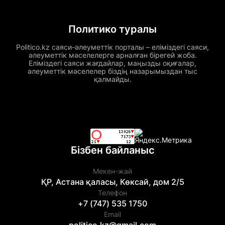
Политико туралы
Politico.kz саяси-әлеуметтік порталы – еліміздегі саяси,
әлеуметтік мәселелерге арналған бірегей жоба.
Еліміздегі саяси жағдайлар, маңызды оқиғалар,
әлеуметтік мәселелер біздің назарымыздан тыс
қалмайды.
Бізбен байланыс
Мекен-жай
ҚР, Астана қаласы, Көксай, дом 2/5
Телефон
+7 (747) 535 1750
Email