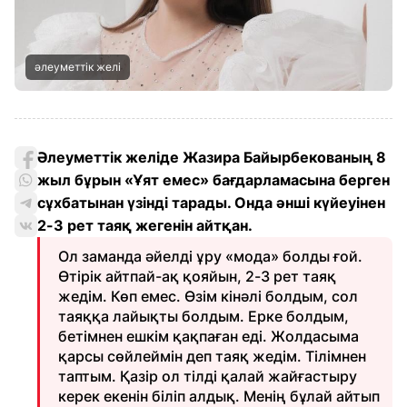
әлеуметтік желі
Әлеуметтік желіде Жазира Байырбекованың 8
жыл бұрын «Ұят емес» бағдарламасына берген
сұхбатынан үзінді тарады. Онда әнші күйеуінен
2-3 рет таяқ жегенін айтқан.
Ол заманда әйелді ұру «мода» болды ғой.
Өтірік айтпай-ақ қояйын, 2-3 рет таяқ
жедім. Көп емес. Өзім кінәлі болдым, сол
таяққа лайықты болдым. Ерке болдым,
бетімнен ешкім қақпаған еді. Жолдасыма
қарсы сөйлеймін деп таяқ жедім. Тілімнен
таптым. Қазір ол тілді қалай жайғастыру
керек екенін біліп алдық. Менің бұлай айтып