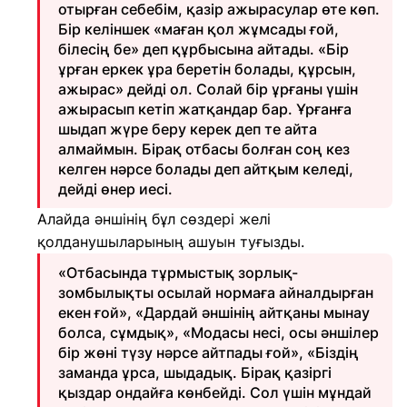
отырған себебім, қазір ажырасулар өте көп.
Бір келіншек «маған қол жұмсады ғой,
білесің бе» деп құрбысына айтады. «Бір
ұрған еркек ұра беретін болады, құрсын,
ажырас» дейді ол. Солай бір ұрғаны үшін
ажырасып кетіп жатқандар бар. Ұрғанға
шыдап жүре беру керек деп те айта
алмаймын. Бірақ отбасы болған соң кез
келген нәрсе болады деп айтқым келеді,
дейді өнер иесі.
Алайда әншінің бұл сөздері желі
қолданушыларының ашуын туғызды.
«Отбасында тұрмыстық зорлық-
зомбылықты осылай нормаға айналдырған
екен ғой», «Дардай әншінің айтқаны мынау
болса, сұмдық», «Модасы несі, осы әншілер
бір жөні түзу нәрсе айтпады ғой», «Біздің
заманда ұрса, шыдадық. Бірақ қазіргі
қыздар ондайға көнбейді. Сол үшін мұндай