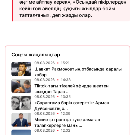
әңгіме айтпау керек», «Осындай пікірлерден
кейін ғой әйелдің құқығы жылдар бойы
тапталғаны», деп жазды олар.
Соңғы жаңалықтар
08.08.2026
15:21
Шавкат Рахмоновтың отбасында қаралы
хабар
08.08.2026
14:38
Tiktok-тағы тікелей эфирде шектен
шыққан Тараз ...
08.08.2026
13:35
«Сараптама бәрін өзгертті»: Арман
Дүйсеновтің ә...
08.08.2026
12:39
Министр грантқа түсе алмаған
талапкерлерге маңы...
08.08.2026
12:02