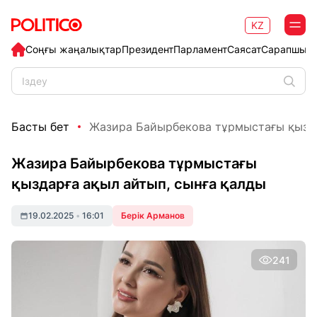
KZ
Соңғы жаңалықтар
Президент
Парламент
Саясат
Сарапшыл
Басты бет
Жазира Байырбекова тұрмыстағы қыздар
Жазира Байырбекова тұрмыстағы
қыздарға ақыл айтып, сынға қалды
19.02.2025
•
16:01
Берік Арманов
241