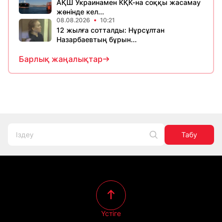
АҚШ Украинамен КҚК-на соққы жасамау
жөнінде кел...
08.08.2026
10:21
12 жылға сотталды: Нұрсұлтан
Назарбаевтың бұрын...
Барлық жаңалықтар
Табу
Үстіге