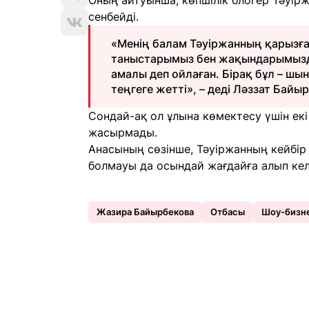
Оның айтуынша, көпшілік блогер Тәуі
сенбейді.
«Менің балам Тәуіржанның қарызға б
таныстарымыз бен жақындарымызды
амалы деп ойлаған. Бірақ бұл – шы
теңгеге жетті», – деді Ләззат Байы
Сондай-ақ ол ұлына көмектесу үшін екі
жасырмады.
Анасының сөзінше, Тәуіржанның кейбір
болмауы да осындай жағдайға алып кел
Жазира Байырбекова
Отбасы
Шоу-бизн