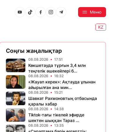
Меню
KZ
Соңғы жаңалықтар
08.08.2026
17:51
Көкшетауда тұрғын 3,4 млн
теңгелік әшекейлері б...
08.08.2026
16:32
«Жауап керек»: Ақтауда ұлынан
айырылған ана мин...
08.08.2026
15:21
Шавкат Рахмоновтың отбасында
қаралы хабар
08.08.2026
14:38
Tiktok-тағы тікелей эфирде
шектен шыққан Тараз ...
08.08.2026
13:35
«Сараптама бәрін өзгертті»: