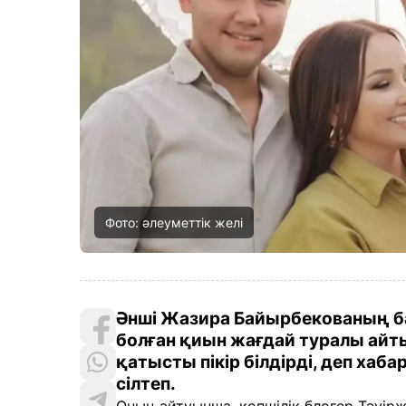
Фото: әлеуметтік желі
Әнші Жазира Байырбекованың б
болған қиын жағдай туралы айт
қатысты пікір білдірді, деп хаб
сілтеп.