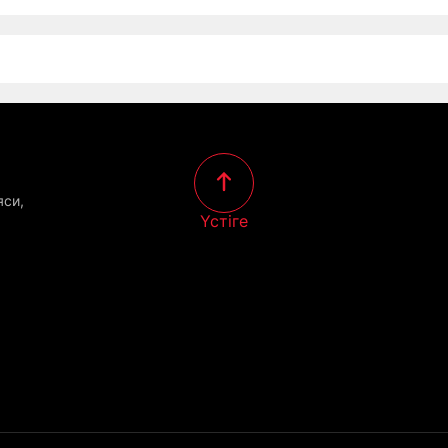
яси,
Үстіге