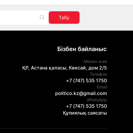
Табу
Бізбен байланыс
Мекен-жай
ҚР, Астана қаласы, Көксай, дом 2/5
Телефон
+7 (747) 535 1750
Email
politico.kz@gmail.com
WhatsApp
+7 (747) 535 1750
Құпиялық саясаты