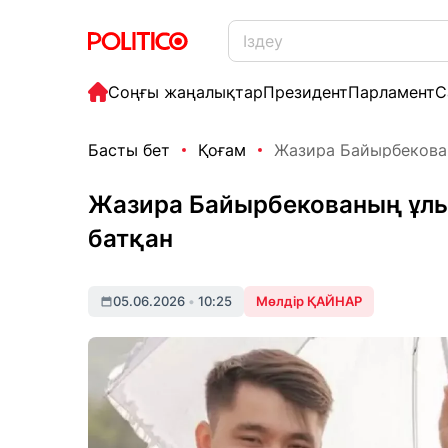
Соңғы жаңалықтар
Президент
Парламент
С
Басты бет
Қоғам
Жазира Байырбекован
Жазира Байырбекованың ұлы 
батқан
05.06.2026
•
10:25
Мөлдір ҚАЙНАР