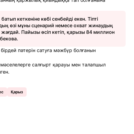
ржанның қаржылық қиындыққа тап болғанына
атып кеткеніне көбі сенбейді екен. Тіпті
ң өзі мұны сценарий немесе охват жинаудың
н жағдай. Пайызы өсіп кетіп, қарызы 84 миллион
рбекова.
 бірдей пәтерін сатуға мәжбүр болғанын
 мәселелерге салғырт қарауы мен талапшыл
ген.
ес
Қарыз