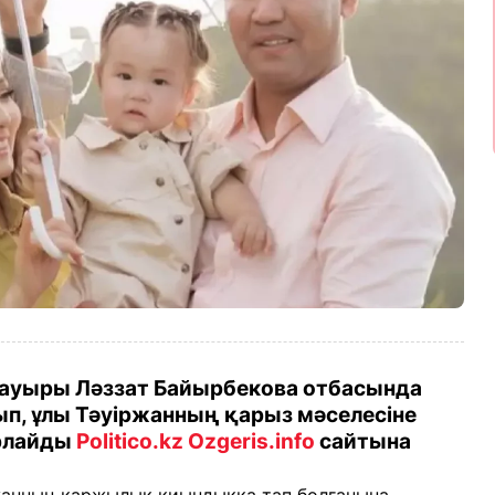
ауыры Ләззат Байырбекова отбасында
ып, ұлы Тәуіржанның қарыз мәселесіне
арлайды
Politico.kz
Ozgeris.info
сайтына