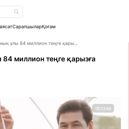
аясат
Сарапшылар
Қоғам
ың ұлы 84 миллион теңге қары...
84 миллион теңге қарызға
2248