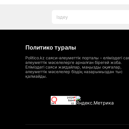
Политико туралы
Politico.kz саяси-әлеуметтік порталы – еліміздегі са
әлеуметтік мәселелерге арналған бірегей жоба.
Еліміздегі саяси жағдайлар, маңызды оқиғалар,
әлеуметтік мәселелер біздің назарымыздан тыс
қалмайды.