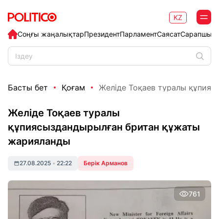
KZ
Соңғы жаңалықтар
Президент
Парламент
Саясат
Сарапшыл
Басты бет
Қоғам
Желіде Тоқаев туралы құпиясы
Желіде Тоқаев туралы
құпиясыздандырылған британ құжаты
жарияланды
27.08.2025
•
22:22
Берік Арманов
761