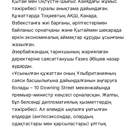
Қытай мен Оңтүстік-Шығыс Азиядағы жұмыс
тәжірибесі туралы анықтама дайындаған.
Құжаттарда Тоқаевтың АҚШ, Канада,
Өзбекстанға жиі барғаны, әріптестерімен
байланыс орнатқаны және Қытаймен шекарада
еркін экономикалық аймақтар құруды ұсынғаны
жазылған.
Әзербайжандық тарихшының жариялаған
деректеріне саясаттанушы Ғазиз Әбішев назар
аударды.
«Ұсынылған құжаттан оның Ұлыбританияның
саяси басшылығына дайындалғанын аңғаруға
болады – 10 Downing Street мекенжайында
премьер-министр кеңсесі орналасқан. Жалпы,
бұл белсенді дипломатиялық қызметтердің
тәжірибесі. Ал әлемдік ықпалға ұмтылған
елдерде (англосаксондар, олардың
одақтастары мен қарсыластары) ұлттық