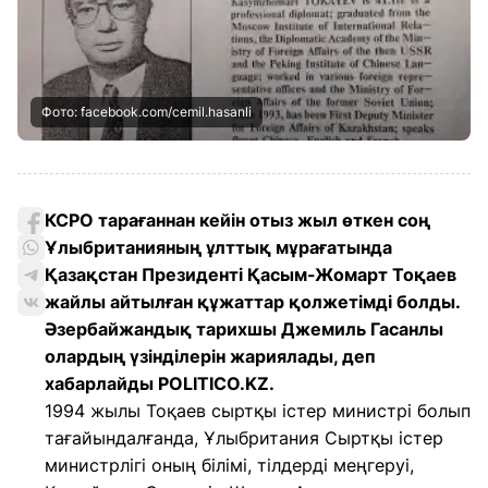
Фото: facebook.com/cemil.hasanli
КСРО тарағаннан кейін отыз жыл өткен соң
Ұлыбританияның ұлттық мұрағатында
Қазақстан Президенті Қасым-Жомарт Тоқаев
жайлы айтылған құжаттар қолжетімді болды.
Әзербайжандық тарихшы Джемиль Гасанлы
олардың үзінділерін жариялады, деп
хабарлайды POLITICO.KZ.
1994 жылы Тоқаев сыртқы істер министрі болып
тағайындалғанда, Ұлыбритания Сыртқы істер
министрлігі оның білімі, тілдерді меңгеруі,