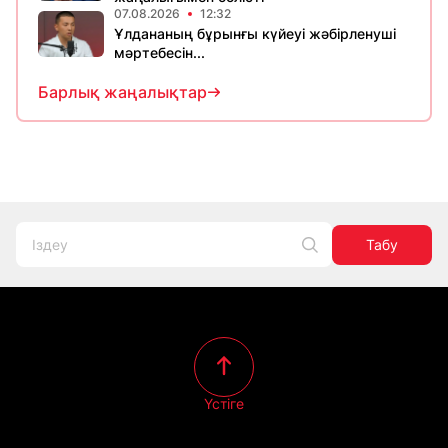
07.08.2026
12:32
Ұлдананың бұрынғы күйеуі жәбірленуші
мәртебесін...
Барлық жаңалықтар
Табу
Үстіге