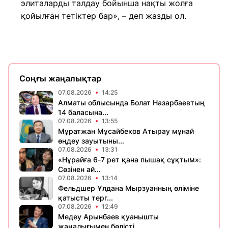
элиталарды талдау бойынша нақты жолға
қойылған тетіктер бар», – деп жазды ол.
Соңғы жаңалықтар
07.08.2026
14:25
Алматы облысында Болат Назарбаевтың
14 баласына...
07.08.2026
13:55
Мұратжан Мұсайбеков Атырау мұнай
өңдеу зауытыны...
07.08.2026
13:31
«Нұрайға 6-7 рет қана пышақ сұқтым»:
Сөзінен ай...
07.08.2026
13:14
Фельдшер Ұлдана Мырзуанның өліміне
қатысты терг...
07.08.2026
12:49
Медеу Арынбаев қуанышты
жаңалығымен бөлісті