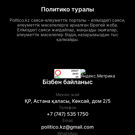
Политико туралы
Politico.kz саяси-әлеуметтік порталы – еліміздегі саяси,
әлеуметтік мәселелерге арналған бірегей жоба.
Еліміздегі саяси жағдайлар, маңызды оқиғалар,
әлеуметтік мәселелер біздің назарымыздан тыс
қалмайды.
Бізбен байланыс
Мекен-жай
ҚР, Астана қаласы, Көксай, дом 2/5
Телефон
+7 (747) 535 1750
Email
politico.kz@gmail.com
WhatsApp