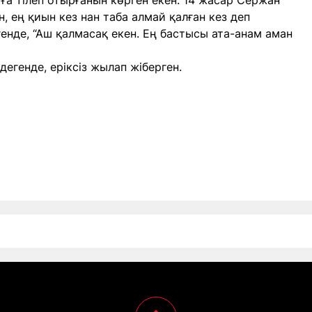
ға тілеп отырғанын көрген екен. 14 жасар Сержан
, ең қиын кез нан таба алмай қалған кез деп
генде, “Аш қалмасақ екен. Ең бастысы ата-анам аман
дегенде, еріксіз жылап жіберген.