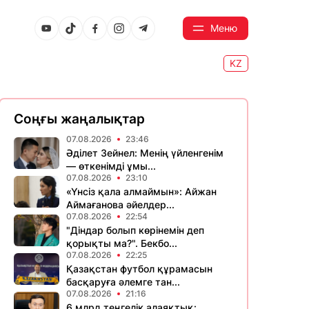
Меню
KZ
Соңғы жаңалықтар
07.08.2026
23:46
Әділет Зейнел: Менің үйленгенім
— өткенімді ұмы...
07.08.2026
23:10
«Үнсіз қала алмаймын»: Айжан
Аймағанова әйелдер...
07.08.2026
22:54
"Діндар болып көрінемін деп
қорықты ма?". Бекбо...
07.08.2026
22:25
Қазақстан футбол құрамасын
басқаруға әлемге тан...
07.08.2026
21:16
6 млрд теңгелік алаяқтық: