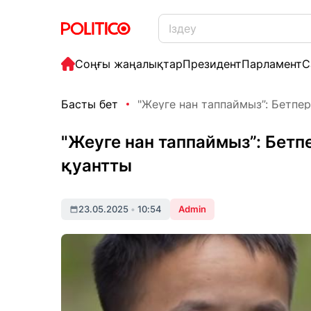
Соңғы жаңалықтар
Президент
Парламент
С
Басты бет
"Жеуге нан таппаймыз”: Бетперде
"Жеуге нан таппаймыз”: Бетпе
қуантты
23.05.2025
•
10:54
Admin