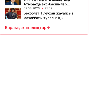
Атырауда экс-басшылар...
07.08.2026
21:09
Бекболат Тілеухан жауапсыз
махаббаты туралы: Қы...
Барлық жаңалықтар