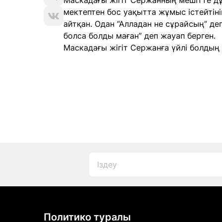
Маскадағы жігіт Сержанның мешітте дұ
мектептен бос уақытта жұмыс істейтінін
айтқан. Одан “Алладан не сұрайсың” де
болса болды маған” деп жауап берген.
Маскадағы жігіт Сержанға үйлі болдың 
Политико туралы