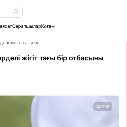
аясат
Сарапшылар
Қоғам
лі жігіт тағы бі...
рделі жігіт тағы бір отбасыны
398