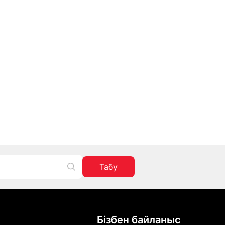
Табу
Бізбен байланыс