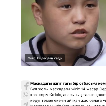
Фото: Видеодан кадр
Маскадағы жігіт тағы бір отбасыға кө
Бұл жолы маскадағы жігіт 14 жасар Сер
көзі көрмейтінін, анасының талып қала
көруі төмен екенін айтқан жас балаға 