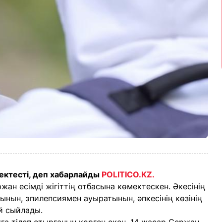
мектесті, деп хабарлайды
POLITICO.KZ.
жан есімді жігіттің отбасына көмектескен. Әкесінің
тынын, эпилепсиямен ауыратынын, әпкесінің көзінің
үй сыйлады.