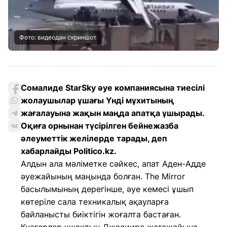
Фото: видеодан скриншот
Сомалиде StarSky әуе компаниясына тиесілі
жолаушылар ұшағы Үнді мұхитының
жағалауына жақын маңда апатқа ұшырады.
Оқиға орнынан түсірілген бейнежазба
әлеуметтік желілерде тарады, деп
хабарлайды Politico.kz.
Алдын ала мәліметке сәйкес, апат Аден-Адде
әуежайының маңында болған. The Mirror
басылымының дерегінше, әуе кемесі ұшып
көтеріле сала техникалық ақауларға
байланысты биіктігін жоғалта бастаған.