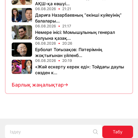
АҚШ-қа көшуі...
06.08.2026
21:21
Дариға Назарбаевның “екінші куйеуінің”
балалары...
06.08.2026
21:17
Немере інісі: Момышұлының генерал
болуына қазақ...
06.08.2026
20:26
Ерболат Тоғызақов: Пәтерімнің
жоқтығынан үйленб...
06.08.2026
20:19
«Жәй ескерту керек еді»: Тойдағы даулы
сөзден к...
Барлық жаңалықтар
Табу