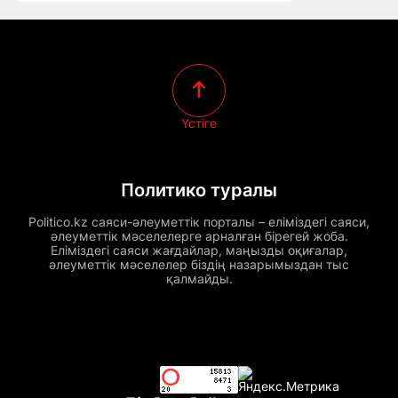
Үстіге
Политико туралы
Politico.kz саяси-әлеуметтік порталы – еліміздегі саяси,
әлеуметтік мәселелерге арналған бірегей жоба.
Еліміздегі саяси жағдайлар, маңызды оқиғалар,
әлеуметтік мәселелер біздің назарымыздан тыс
қалмайды.