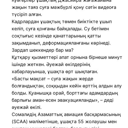
Куәгерлер ұшақтың Джасиира жағажайына
жақын таяз суға мәжбүрлі қону сәтін видеоға
түсіріп алған.
Кадрлардан ұшақтың төмен биіктікте ұшып
келіп, суға қонғаны байқалады. Су бетімен
соқтығыс кезінде қанаттарының қатты
зақымданып, деформацияланғаны көрінеді.
Зардап шеккендер бар ма?
Құтқару қызметтері апат орнына бірнеше минут
ішінде жеткен. Әуежай өкілдерінің
хабарлауынша, ұшақта өрт шықпаған.
«Басты мақсат – суға жақын жерде
болғандықтан, соққыдан кейін өрттің алдын алу
болды. Қуанышқа орай, борттағы адамдардың
барлығы аман-есен эвакуацияланды», – деді
әуежай өкілі.
Сомалидің Азаматтық авиация басқармасының
(SCAA) мәліметінше, ұшақта 55 жолаушы мен