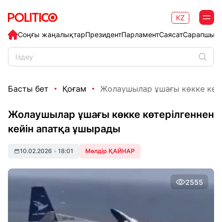
KZ
Соңғы жаңалықтар
Президент
Парламент
Саясат
Сарапшыл
Басты бет
Қоғам
Жолаушылар ұшағы көкке көтері
Жолаушылар ұшағы көкке көтерілгеннен
кейін апатқа ұшырады
10.02.2026
•
18:01
Мөлдір ҚАЙНАР
2555