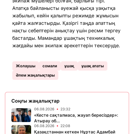
экипаж мүшелері болған, барлығы тірі.
Апатқа байланысты әуежай қысқа уақытқа
жабылып, кейін қалыпты режимде жұмысын
қайта жалғастырды. Қазіргі таңда апаттың
нақты себептерін анықтау үшін ресми тергеу
басталды. Мамандар ұшақтың техникалық
жағдайы мен экипаж әрекеттерін тексеруде.
Жолаушы
сомали
ұшақ
ұшақ апаты
Әлем жаңалықтары
Соңғы жаңалықтар
06.08.2026
23:32
«Кесте сақталмаса, жауап бересіздер»:
Атырау об...
06.08.2026
22:08
Қазақстаннан кеткен Нұртас Адамбай