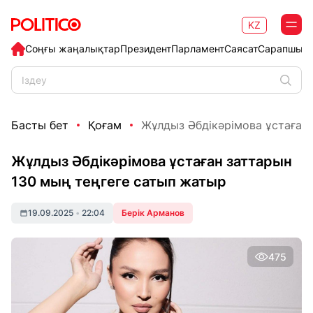
KZ
Соңғы жаңалықтар
Президент
Парламент
Саясат
Сарапшыл
Басты бет
Қоғам
Жұлдыз Әбдікәрімова ұстаған з
Жұлдыз Әбдікәрімова ұстаған заттарын
130 мың теңгеге сатып жатыр
19.09.2025
•
22:04
Берік Арманов
475