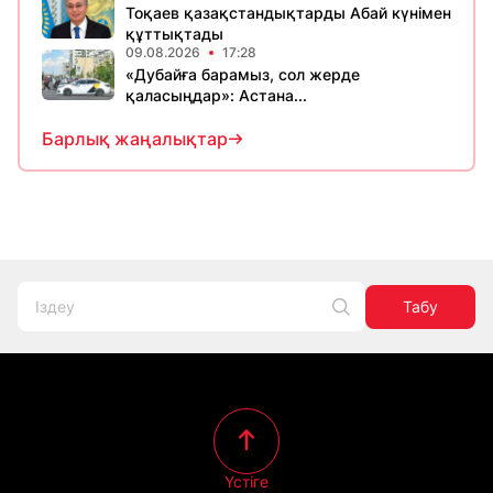
Тоқаев қазақстандықтарды Абай күнімен
құттықтады
09.08.2026
17:28
«Дубайға барамыз, сол жерде
қаласыңдар»: Астана...
Барлық жаңалықтар
Табу
Үстіге