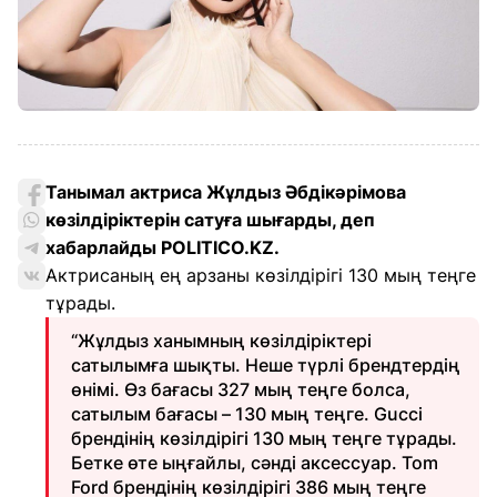
Танымал актриса Жұлдыз Әбдікәрімова
көзілдіріктерін сатуға шығарды, деп
хабарлайды POLITICO.KZ.
Актрисаның ең арзаны көзілдірігі 130 мың теңге
тұрады.
“Жұлдыз ханымның көзілдіріктері
сатылымға шықты. Неше түрлі брендтердің
өнімі. Өз бағасы 327 мың теңге болса,
сатылым бағасы – 130 мың теңге. Gucci
брендінің көзілдірігі 130 мың теңге тұрады.
Бетке өте ыңғайлы, сәнді аксессуар. Tom
Ford брендінің көзілдірігі 386 мың теңге