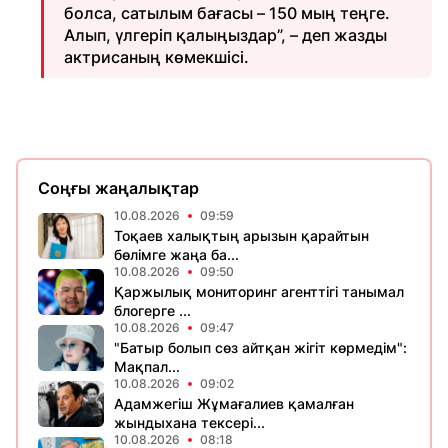
болса, сатылым бағасы – 150 мың теңге.
Алып, үлгеріп қалыңыздар”, – деп жазды
актрисаның көмекшісі.
Соңғы жаңалықтар
10.08.2026
09:59
Тоқаев халықтың арызын қарайтын
бөлімге жаңа ба...
10.08.2026
09:50
Қаржылық мониторинг агенттігі танымал
блогерге ...
10.08.2026
09:47
"Батыр болып сөз айтқан жігіт көрмедім":
Мақпал...
10.08.2026
09:02
Адамжегіш Жұмағалиев қамалған
жындыхана тексері...
10.08.2026
08:18