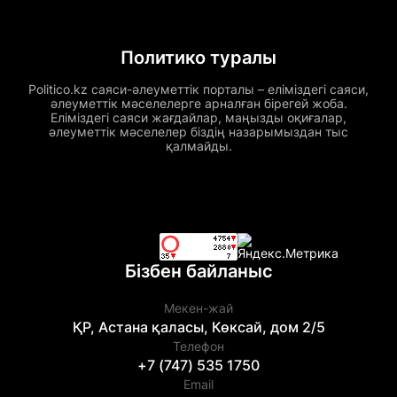
Политико туралы
Politico.kz саяси-әлеуметтік порталы – еліміздегі саяси,
әлеуметтік мәселелерге арналған бірегей жоба.
Еліміздегі саяси жағдайлар, маңызды оқиғалар,
әлеуметтік мәселелер біздің назарымыздан тыс
қалмайды.
Бізбен байланыс
Мекен-жай
ҚР, Астана қаласы, Көксай, дом 2/5
Телефон
+7 (747) 535 1750
Email