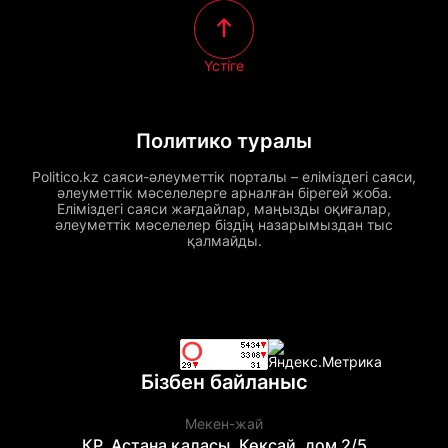
Үстіге
Политико туралы
Politico.kz саяси-әлеуметтік порталы – еліміздегі саяси,
әлеуметтік мәселелерге арналған бірегей жоба.
Еліміздегі саяси жағдайлар, маңызды оқиғалар,
әлеуметтік мәселелер біздің назарымыздан тыс
қалмайды.
Бізбен байланыс
Мекен-жай
ҚР, Астана қаласы, Көксай, дом 2/5