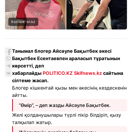
Коллаж: sn.kz
Танымал блогер Айсәуле Бақытбек әкесі
Бақытбек Есентаевпен араласып тұратынын
көрсетті, деп
хабарлайды
POLITICO.KZ
Skifnews.kz
сайтына
сілтеме жасап.
Блогер кішкентай қызы мен әкесінің кездескенін
айтты.
“Өмір”, – деп жазды Айсәуле Бақытбек.
Желі қолданушылары түрлі пікір білдіріп, қызу
талқылап жатыр.