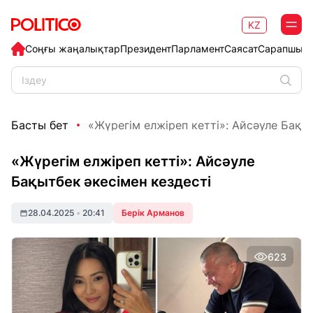
KZ
Соңғы жаңалықтар
Президент
Парламент
Саясат
Сарапшыл
Басты бет
«Жүрегім елжіреп кетті»: Айсәуле Бақытб
«Жүрегім елжіреп кетті»: Айсәуле
Бақытбек әкесімен кездесті
28.04.2025
•
20:41
Берік Арманов
623