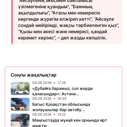
“Айсәуленің әкесімен байланысы
үзілмегеніне қуандым”, “Баянның
ақылдылығы”, “Атасы мен немересін
көргенде жүрегім елжіреп кетті”, “Айсәуле
сондай мейірімді, жақсы тәрбиеленген қыз”,
“Қызы мен әкесі және немересі, қандай
керемет көрініс”, – деп жазды көпшілік.
Соңғы жаңалықтар
09.08.2026
17:28
«Дубайға барамыз, сол жерде
қаласыңдар»: Астана...
09.08.2026
16:30
Батыс Қазақстан облысында
жолаушылар бар автобу...
09.08.2026
15:22
Маңғыстауда мұнай кен орнында өрт
шықты