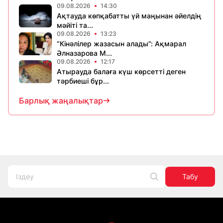
09.08.2026
14:30
Ақтауда көпқабатты үй маңынан әйелдің
мәйіті та...
09.08.2026
13:23
“Кінәлілер жазасын алады”: Ақмарал
Әлназарова М...
09.08.2026
12:17
Атырауда балаға күш көрсетті деген
тәрбиеші бұр...
Барлық жаңалықтар
Табу