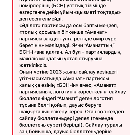
нөмірлерінің (БСН) ұлттық тізімінде
өзгергенге дейін ұйым «қызметі тоқтады»
деп есептелмейді.
«Әділет» партиясы да осы бапты меңзеп,
«толық қосылып біткенше «Аманат»
партиясы заңды тұлға ретінде өмір сүре
беретінін» мәлімдеді. Яғни “Аманаттың”
БСН-і ғана қалған. Ал бұл – партиялардың
мәжіліс мандатын ұстап отыруына
жеткіліксіз.
Оның үстіне 2023 жылы сайлау кезіндегі
үгіт-насихатында «Аманат» партиясы
халыққа өзінің «БСН-ін» емес, «Аманат»
партиясының логотипін көрсеткенін, сайлау
бюллетеніндегі “Аманат” деген логотип
тұсына белгі қойып, дауыс беруге
шақырғанын ескеру керек. Оған сол кездегі
сайлау бюллетеньдері дәлел (төменде
бюллетень суреті берілді). Сайлау туралы
заң бойынша, дауыс бюллетеньдеріне