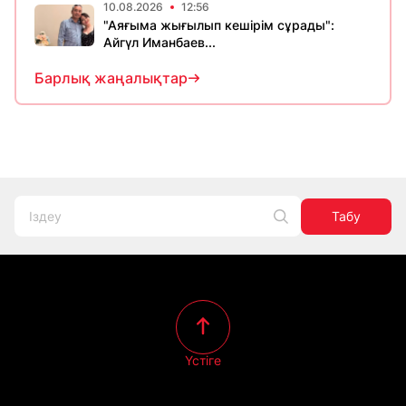
10.08.2026
12:56
"Аяғыма жығылып кешірім сұрады":
Айгүл Иманбаев...
Барлық жаңалықтар
Табу
Үстіге