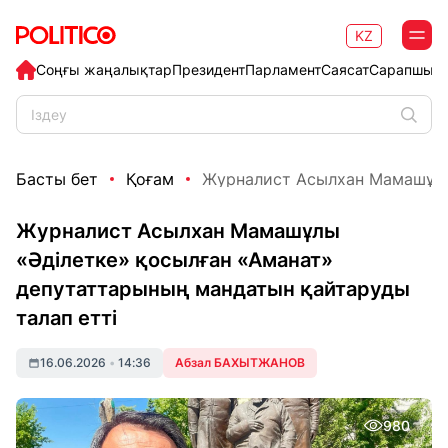
KZ
Соңғы жаңалықтар
Президент
Парламент
Саясат
Сарапшыл
Басты бет
Қоғам
Журналист Асылхан Мамашұлы 
Журналист Асылхан Мамашұлы
«Әділетке» қосылған «Аманат»
депутаттарының мандатын қайтаруды
талап етті
16.06.2026
•
14:36
Абзал БАХЫТЖАНОВ
980