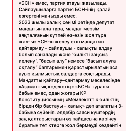
«БСН» емес, партия атауы жазылады.
Сайлаушыларға партия БСН-інің қалай
өзгергені маңызды емес.
2023 жылы халық сенімі ретінде депутат
мандатын ала тұра, мандат мерзімі
аяқталғанын күтпей өз-өзін жоя тұра
жалғыз БСН-ін желеу етіп мандатын
қайтармау – сайлаушы - халықты алдау
болып саналады және “билікті заңсыз
иелену”, “басып алу” немесе “басып алуға
оқталу” баптарымен қарастырылатын аса
ауыр қылмыстық салдарға соқтырады.
Мандатты қайтару–қайтармау мәселесінде
«Азаматтық кодекстің» «БСН» туралы
бабын емес, одан жоғары ҚР
Конституциясының «Мемлекеттік биліктің
бірден бір бастауы – халық» деп аталатын 3-
бабына сүйеніп, әлдебір саяси күштердің
заң қалтарыстарын өз пайдасына көрінеу
бұратын тетіктерге жол бермеуді көздейтін