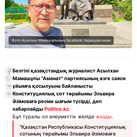
Фото Асылхан Мамашұлының facebook парақшасынан
Белгілі қазақстандық журналист Асылхан
Мамашұлы "Аманат" партиясының өзге саяси
ұйымға қосылуына байланысты
Конституциялық сот төрайымы Эльвира
Әзімоваға ресми шағым түсірді, деп
хабарлайды
Politico.kz.
Бұл туралы ол әлеуметтік желіде
жазды
.
"Қазақстан Республикасы Конституциялық
сотының төрайымы Эльвира Әзімоваға