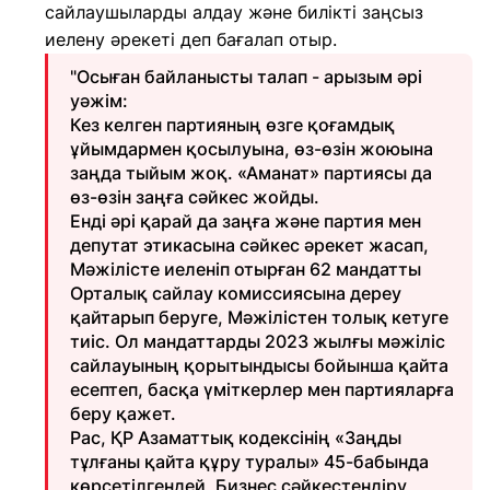
сайлаушыларды алдау және билікті заңсыз
иелену әрекеті деп бағалап отыр.
"Осыған байланысты талап - арызым әрі
уәжім:
Кез келген партияның өзге қоғамдық
ұйымдармен қосылуына, өз-өзін жоюына
заңда тыйым жоқ. «Аманат» партиясы да
өз-өзін заңға сәйкес жойды.
Енді әрі қарай да заңға және партия мен
депутат этикасына сәйкес әрекет жасап,
Мәжілісте иеленіп отырған 62 мандатты
Орталық сайлау комиссиясына дереу
қайтарып беруге, Мәжілістен толық кетуге
тиіс. Ол мандаттарды 2023 жылғы мәжіліс
сайлауының қорытындысы бойынша қайта
есептеп, басқа үміткерлер мен партияларға
беру қажет.
Рас, ҚР Азаматтық кодексінің «Заңды
тұлғаны қайта құру туралы» 45-бабында
көрсетілгендей, Бизнес сәйкестендіру