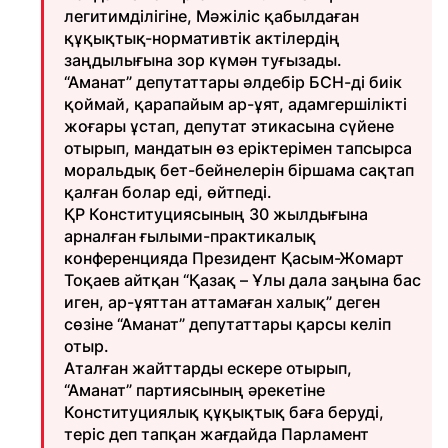
легитимділігіне, Мәжіліс қабылдаған
құқықтық-нормативтік актілердің
заңдылығына зор күмән туғызады.
“Аманат” депутаттары әлдебір БСН-ді биік
қоймай, қарапайым ар-ұят, адамгершілікті
жоғары ұстап, депутат этикасына сүйене
отырып, мандатын өз еріктерімен тапсырса
моральдық бет-бейнелерін біршама сақтап
қалған болар еді, өйтпеді.
ҚР Конституциясының 30 жылдығына
арналған ғылыми-практикалық
конференцияда Президент Қасым-Жомарт
Тоқаев айтқан “Қазақ – Ұлы дала заңына бас
иген, ар-ұяттан аттамаған халық” деген
сөзіне “Аманат” депутаттары қарсы келіп
отыр.
Аталған жайттарды ескере отырып,
“Аманат” партиясының әрекетіне
Конституциялық құқықтық баға беруді,
теріс деп тапқан жағдайда Парламент