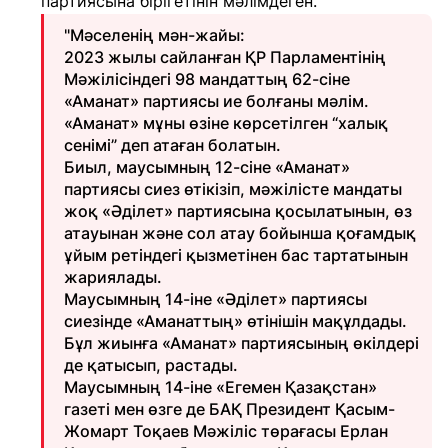
партиясына бірігетінін мәлімдеген.
"Мәселенің мән-жайы:
2023 жылы сайланған ҚР Парламентінің
Мәжілісіндегі 98 мандаттың 62-сіне
«Аманат» партиясы ие болғаны мәлім.
«Аманат» мұны өзіне көрсетілген “халық
сенімі” деп атаған болатын.
Биыл, маусымның 12-сіне «Аманат»
партиясы сиез өтікізіп, мәжілісте мандаты
жоқ «Әділет» партиясына қосылатынын, өз
атауынан және сол атау бойынша қоғамдық
ұйым ретіндегі қызметінен бас тартатынын
жариялады.
Маусымның 14-іне «Әділет» партиясы
сиезінде «Аманаттың» өтінішін мақұлдады.
Бұл жиынға «Аманат» партиясының өкілдері
де қатысып, растады.
Маусымның 14-іне «Егемен Қазақстан»
газеті мен өзге де БАҚ Президент Қасым-
Жомарт Тоқаев Мәжіліс төрағасы Ерлан