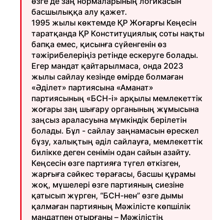
өзге де заң нормаларының логикасын
басшылыққа алу қажет.
1995 жылы көктемде ҚР Жоғарғы Кеңесін
таратқанда ҚР Конституциялық соты нақты
бапқа емес, қисынға сүйенгенін өз
тәжірибелеріңіз ретінде ескеруге болады.
Егер мандат қайтарылмаса, онда 2023
жылы сайлау кезінде өмірде болмаған
«Әділет» партиясына «Аманат»
партиясының «БСН-і» арқылы мемлекеттік
жоғары заң шығару органының жұмысына
заңсыз араласуына мүмкіндік берілетін
болады. Бұл - сайлау заңнамасын өрескел
бұзу, халықтың әділ сайлауға, мемлекеттік
билікке деген сенімін одан сайын азайту.
Кеңсесін өзге партияға түгел өткізген,
жарғыға сәйкес төрағасы, басшы құрамы
жоқ, мүшелері өзге партияның сиезіне
қатысып жүрген, “БСН-нен” өзге дымы
қалмаған партияның Мәжілісте көпшілік
мандатпен отырғаны – Мәжілістің