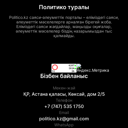
Политико туралы
Politico.kz саяси-әлеуметтік порталы – еліміздегі саяси,
әлеуметтік мәселелерге арналған бірегей жоба.
Еліміздегі саяси жағдайлар, маңызды оқиғалар,
әлеуметтік мәселелер біздің назарымыздан тыс
қалмайды.
Бізбен байланыс
Мекен-жай
ҚР, Астана қаласы, Көксай, дом 2/5
Телефон
+7 (747) 535 1750
Email
politico.kz@gmail.com
WhatsApp