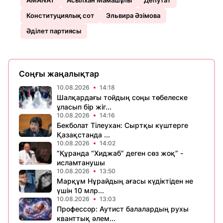
AMANAT
Асылхан Мамашұлы
Депутат
Конституциялық сот
Эльвира Әзімова
Әділет партиясы
Соңғы жаңалықтар
10.08.2026
14:18
Шалқардағы тойдың соңы төбелеске
ұласып бір жіг...
10.08.2026
14:16
Бекболат Тілеухан: Сыртқы күштерге
Қазақстанда ...
10.08.2026
14:02
”Құранда “Хиджаб” деген сөз жоқ” -
исламтанушы
10.08.2026
13:50
Марқұм Нұрайдың ағасы күдіктіден не
үшін 10 млр...
10.08.2026
13:03
Профессор: Аутист балалардың рухы
кванттық әлем...