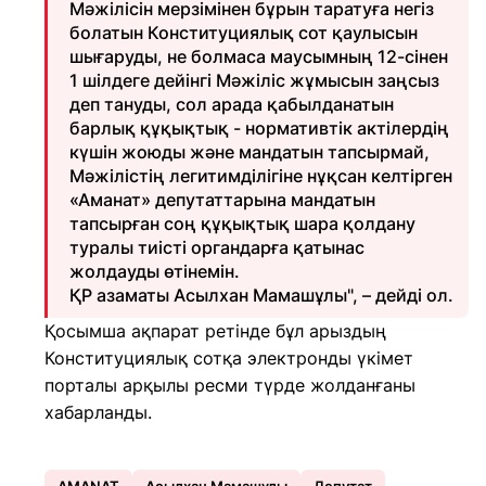
Мәжілісін мерзімінен бұрын таратуға негіз
болатын Конституциялық сот қаулысын
шығаруды, не болмаса маусымның 12-сінен
1 шілдеге дейінгі Мәжіліс жұмысын заңсыз
деп тануды, сол арада қабылданатын
барлық құқықтық - нормативтік актілердің
күшін жоюды және мандатын тапсырмай,
Мәжілістің легитимділігіне нұқсан келтірген
«Аманат» депутаттарына мандатын
тапсырған соң құқықтық шара қолдану
туралы тиісті органдарға қатынас
жолдауды өтінемін.
ҚР азаматы Асылхан Мамашұлы", – дейді ол.
Қосымша ақпарат ретінде бұл арыздың
Конституциялық сотқа электронды үкімет
порталы арқылы ресми түрде жолданғаны
хабарланды.