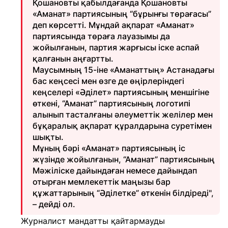
Қошановты қабылдағанда Қошановты
«Аманат» партиясының “бұрынғы төрағасы”
деп көрсетті. Мұндай ақпарат «Аманат»
партиясында төраға лауазымы да
жойылғанын, партия жарғысы іске аспай
қалғанын аңғартты.
Маусымның 15-іне «Аманаттың» Астанадағы
бас кеңсесі мен өзге де өңірлеріндегі
кеңселері «Әділет» партиясының меншігіне
өткені, “Аманат” партиясының логотипі
алынып тасталғаны әлеуметтік желілер мен
бұқаралық ақпарат құралдарына суретімен
шықты.
Мұның бәрі «Аманат» партиясының іс
жүзінде жойылғанын, “Аманат” партиясының
Мәжіліске дайындаған немесе дайындап
отырған мемлекеттік маңызы бар
құжаттарының “Әділетке” өткенін білдіреді",
– дейді ол.
Журналист мандатты қайтармауды