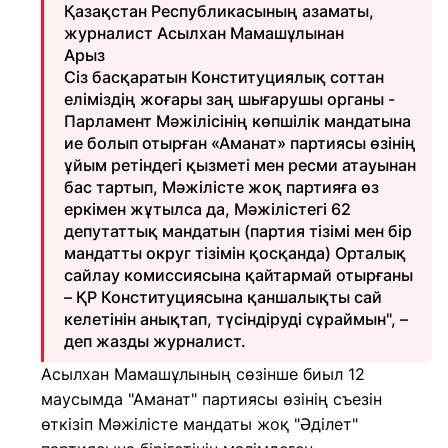
Қазақстан Республикасының азаматы,
журналист Асылхан Мамашұлынан
Арыз
Сіз басқаратын Конституциялық соттан
еліміздің жоғары заң шығарушы органы -
Парламент Мәжілісінің көпшілік мандатына
ие болып отырған «Аманат» партиясы өзінің
ұйым ретіндегі қызметі мен ресми атауынан
бас тартып, Мәжілісте жоқ партияға өз
еркімен жұтылса да, Мәжілістегі 62
депутаттық мандатын (партия тізімі мен бір
мандатты округ тізімін қосқанда) Орталық
сайлау комиссиясына қайтармай отырғаны
– ҚР Конституциясына қаншалықты сай
келетінін анықтап, түсіндіруді сұраймын", –
деп жазды журналист.
Асылхан Мамашұлының сөзінше биыл 12
маусымда "Аманат" партиясы өзінің съезін
өткізіп Мәжілісте мандаты жоқ "Әділет"