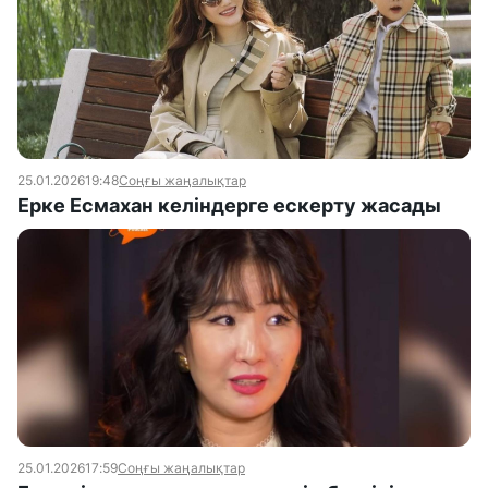
25.01.2026
19:48
Соңғы жаңалықтар
Ерке Есмахан келіндерге ескерту жасады
25.01.2026
17:59
Соңғы жаңалықтар