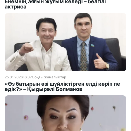
Енемнің аяғын жуғым келеді – белгілі
актриса
25.01.2026
16:37
Соңғы жаңалықтар
«Өз батырын өзі шүйліктірген елді көріп пе
едік?» – Қыдырәлі Болманов