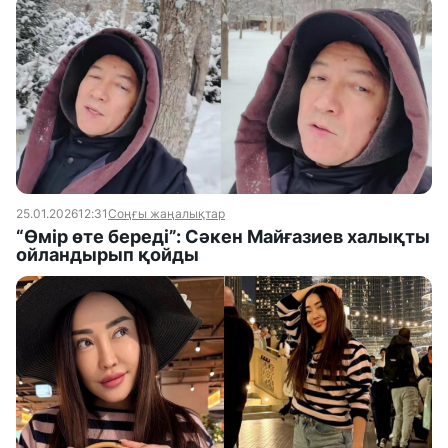
25.01.2026
12:31
Соңғы жаңалықтар
“Өмір өте береді”: Сәкен Майғазиев халықты
ойландырып қойды