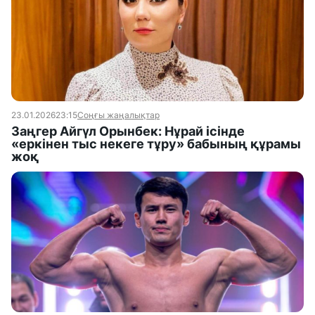
23.01.2026
23:15
Соңғы жаңалықтар
Заңгер Айгүл Орынбек: Нұрай ісінде
«еркінен тыс некеге тұру» бабының құрамы
жоқ