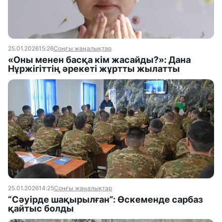
25.01.2026
15:26
Соңғы жаңалықтар
«Оны менен басқа кім жасайды?»: Дана
Нұржігіттің әрекеті жұртты жылатты
25.01.2026
14:25
Соңғы жаңалықтар
“Сәуірде шақырылған”: Өскеменде сарбаз
қайтыс болды