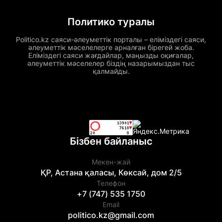
Политико туралы
Politico.kz саяси-әлеуметтік порталы – еліміздегі саяси,
әлеуметтік мәселелерге арналған бірегей жоба.
Еліміздегі саяси жағдайлар, маңызды оқиғалар,
әлеуметтік мәселелер біздің назарымыздан тыс
қалмайды.
Бізбен байланыс
Мекен-жай
ҚР, Астана қаласы, Көксай, дом 2/5
Телефон
+7 (747) 535 1750
Email
politico.kz@gmail.com