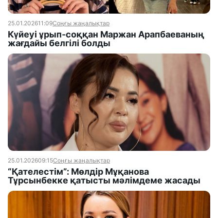
25.01.2026
11:09
Соңғы жаңалықтар
Күйеуі ұрып-соққан Маржан Арапбаеваның
жағдайы белгілі болды
25.01.2026
09:15
Соңғы жаңалықтар
“Қателестім”: Мөлдір Мұқанова
Тұрсынбекке қатысты мәлімдеме жасады