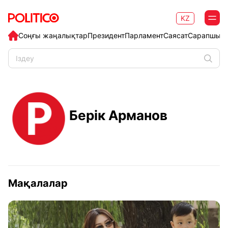
KZ
Соңғы жаңалықтар
Президент
Парламент
Саясат
Сарапшыл
Берік Арманов
Мақалалар