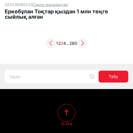
23.01.2026
22:23
Соңғы жаңалықтар
Еркебұлан Тоқтар қыздан 1 млн теңге
сыйлық алған
1
2
3
4
…
280
Табу
Үстіге