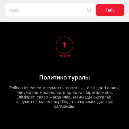
Табу
Үстіге
Политико туралы
Politico.kz саяси-әлеуметтік порталы – еліміздегі саяси,
әлеуметтік мәселелерге арналған бірегей жоба.
Еліміздегі саяси жағдайлар, маңызды оқиғалар,
әлеуметтік мәселелер біздің назарымыздан тыс
қалмайды.