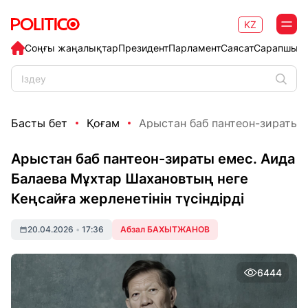
KZ
Соңғы жаңалықтар
Президент
Парламент
Саясат
Сарапшыл
Басты бет
Қоғам
Арыстан баб пантеон-зираты е
Арыстан баб пантеон-зираты емес. Аида
Балаева Мұхтар Шахановтың неге
Кеңсайға жерленетінін түсіндірді
20.04.2026
•
17:36
Абзал БАХЫТЖАНОВ
6444