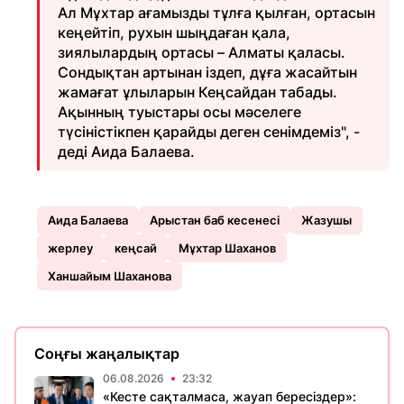
Ал Мұхтар ағамызды тұлға қылған, ортасын
кеңейтіп, рухын шыңдаған қала,
зиялылардың ортасы – Алматы қаласы.
Сондықтан артынан іздеп, дұға жасайтын
жамағат ұлыларын Кеңсайдан табады.
Ақынның туыстары осы мәселеге
түсіністікпен қарайды деген сенімдеміз", -
деді Аида Балаева.
Аида Балаева
Арыстан баб кесенесі
Жазушы
жерлеу
кеңсай
Мұхтар Шаханов
Ханшайым Шаханова
Соңғы жаңалықтар
06.08.2026
23:32
«Кесте сақталмаса, жауап бересіздер»: