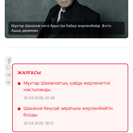
Мұхтар Шаханов неге Арыстан бабқа жерленбейді. Фото:
Ашық дереккөз
ЖАЛҒАСЫ
Мұхтар Шахановтың қайда жерленетіні
нақтыланды
20.04.2026, 20:38
Шаханов Кеңсай зиратына жерленбейтін
болды
20.04.2026, 18:12