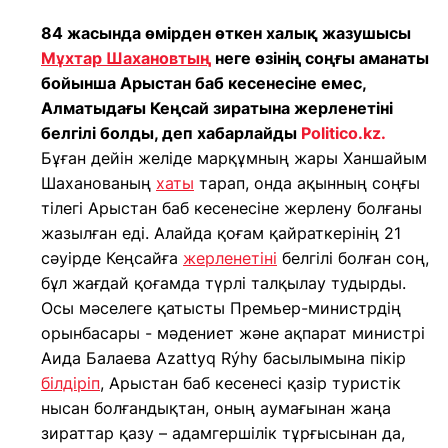
84 жасында өмірден өткен халық жазушысы
Мұхтар Шахановтың
неге өзінің соңғы аманаты
бойынша Арыстан баб кесенесіне емес,
Алматыдағы Кеңсай зиратына жерленетіні
белгілі болды, деп хабарлайды
Politico.kz.
Бұған дейін желіде марқұмның жары Ханшайым
Шаханованың
хаты
тарап, онда ақынның соңғы
тілегі Арыстан баб кесенесіне жерлену болғаны
жазылған еді. Алайда қоғам қайраткерінің 21
сәуірде Кеңсайға
жерленетіні
белгілі болған соң,
бұл жағдай қоғамда түрлі талқылау тудырды.
Осы мәселеге қатысты Премьер-министрдің
орынбасары - мәдениет және ақпарат министрі
Аида Балаева Azattyq Rýhy басылымына пікір
білдіріп
, Арыстан баб кесенесі қазір туристік
нысан болғандықтан, оның аумағынан жаңа
зираттар қазу – адамгершілік тұрғысынан да,