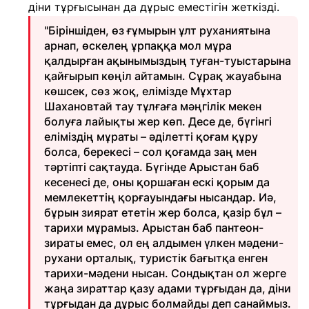
діни тұрғысынан да дұрыс еместігін жеткізді.
"Біріншіден, өз ғұмырын ұлт руханиятына
арнап, өскелең ұрпаққа мол мұра
қалдырған ақынымыздың туған-туыстарына
қайғырып көңіл айтамын. Сұрақ жауабына
көшсек, сөз жоқ, елімізде Мұхтар
Шахановтай тау тұлғаға мәңгілік мекен
болуға лайықты жер көп. Десе де, бүгінгі
еліміздің мұраты – әділетті қоғам құру
болса, берекесі – сол қоғамда заң мен
тәртіпті сақтауда. Бүгінде Арыстан баб
кесенесі де, оны қоршаған ескі қорым да
мемлекеттің қорғауындағы нысандар. Иә,
бұрын зиярат ететін жер болса, қазір бұл –
тарихи мұрамыз. Арыстан баб пантеон-
зираты емес, ол ең алдымен үлкен мәдени-
рухани орталық, туристік бағытқа енген
тарихи-мәдени нысан. Сондықтан ол жерге
жаңа зираттар қазу адами тұрғыдан да, діни
тұрғыдан да дұрыс болмайды деп санаймыз.