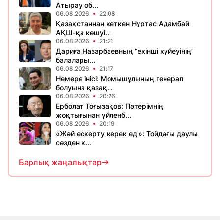
Атырау об...
06.08.2026
22:08
Қазақстаннан кеткен Нұртас Адамбай
АҚШ-қа көшуі...
06.08.2026
21:21
Дариға Назарбаевның “екінші куйеуінің”
балалары...
06.08.2026
21:17
Немере інісі: Момышұлының генерал
болуына қазақ...
06.08.2026
20:26
Ерболат Тоғызақов: Пәтерімнің
жоқтығынан үйленб...
06.08.2026
20:19
«Жәй ескерту керек еді»: Тойдағы даулы
сөзден к...
Барлық жаңалықтар