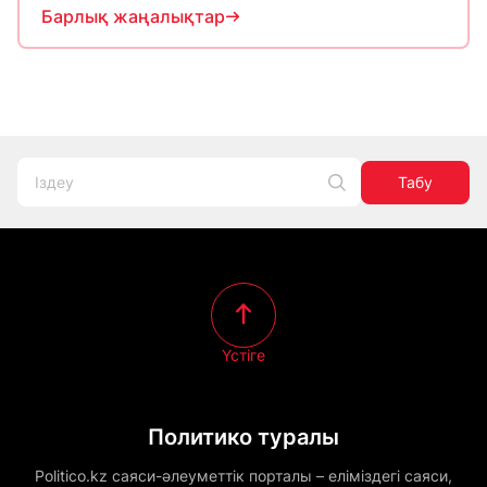
Барлық жаңалықтар
Табу
Үстіге
Политико туралы
Politico.kz саяси-әлеуметтік порталы – еліміздегі саяси,