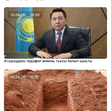
10.04.26
18:35
Атыраудағы педофил әкімнің туысы болып шықты
10.04.26
11:37