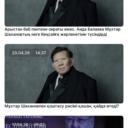
Арыстан баб пантеон-зираты емес. Аида Балаева Мұхтар
Шахановтың неге Кеңсайға жерленетінін түсіндірді
20.04.26
14:37
Мұхтар Шахановпен қоштасу рәсімі қашан, қайда өтеді?
17.04.26
16:22