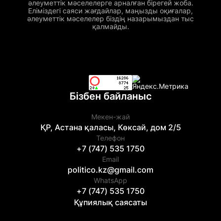
әлеуметтік мәселелерге арналған бірегей жоба.
Еліміздегі саяси жағдайлар, маңызды оқиғалар,
әлеуметтік мәселелер біздің назарымыздан тыс
қалмайды.
Бізбен байланыс
Мекен-жай
ҚР, Астана қаласы, Көксай, дом 2/5
Телефон
+7 (747) 535 1750
Email
politico.kz@gmail.com
WhatsApp
+7 (747) 535 1750
Құпиялық саясаты