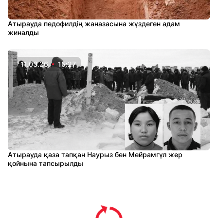
Атырауда педофилдің жаназасына жүздеген адам
жиналды
11.03.26
15:27
Атырауда қаза тапқан Наурыз бен Мейрамгүл жер
қойнына тапсырылды