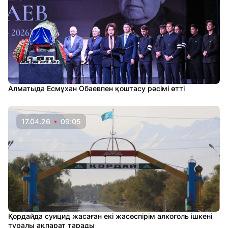
Алматыда Есмұхан Обаевпен қоштасу рәсімі өтті
17.04.26
09:05
Қордайда суицид жасаған екі жасөспірім алкоголь ішкені
туралы ақпарат тарады