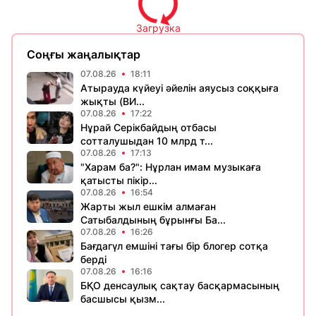
Загрузка
Соңғы жаңалықтар
07.08.26
18:11
Атырауда күйеуі әйелін аяусыз соққыға
жықты (ВИ...
07.08.26
17:22
Нұрай Серікбайдың отбасы
сотталушыдан 10 млрд т...
07.08.26
17:13
"Харам ба?": Нұрлан имам музыкаға
қатысты пікір...
07.08.26
16:54
Жарты жыл ешкім алмаған
Сатыбалдының бұрынғы Ба...
07.08.26
16:26
Бағдагүл емшіні тағы бір блогер сотқа
берді
07.08.26
16:16
БҚО денсаулық сақтау басқармасының
басшысы қызм...