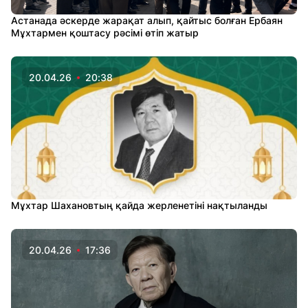
Астанада әскерде жарақат алып, қайтыс болған Ербаян
Мұхтармен қоштасу рәсімі өтіп жатыр
20.04.26
20:38
Мұхтар Шахановтың қайда жерленетіні нақтыланды
20.04.26
17:36