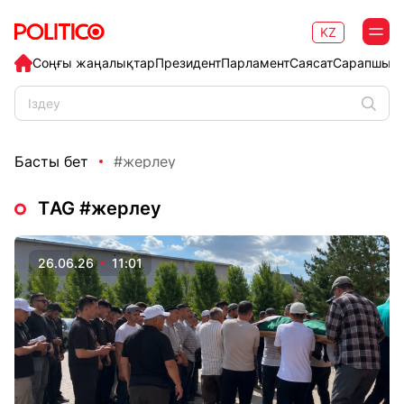
KZ
Соңғы жаңалықтар
Президент
Парламент
Саясат
Сарапшыл
Басты бет
#жерлеу
ТAG #жерлеу
26.06.26
11:01