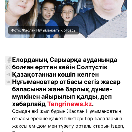
Фото: Жаслан Нұғымановтың отбасы
Елорданың Сарыарқа ауданында
болған өрттен кейін Солтүстік
Қазақстаннан көшіп келген
Нұғымановтар отбасы сегіз жасар
баласынан және барлық дүние-
мүлкінен айырылып қалды, деп
хабарлайд
Tengrinews.kz
.
Осыдан екі жыл бұрын Жаслан Нұғымановтың
отбасы ерекше қажеттіліктері бар балаларына
жақсы ем-дом мен түзету орталықтарын іздеп,