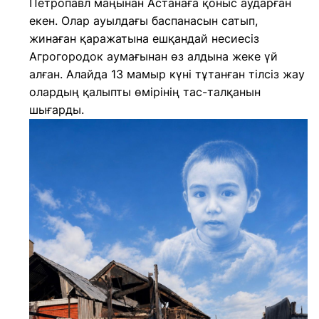
Петропавл маңынан Астанаға қоныс аударған
екен. Олар ауылдағы баспанасын сатып,
жинаған қаражатына ешқандай несиесіз
Агрогородок аумағынан өз алдына жеке үй
алған. Алайда 13 мамыр күні тұтанған тілсіз жау
олардың қалыпты өмірінің тас-талқанын
шығарды.