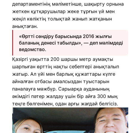
департаментінің мәліметінше, шақырту орнына
жеткен құтқарушылар жеке тұрғын үй мен
жеңіл көліктің толықтай жанып жатқанын
анықтаған.
«Өртті сөндіру барысында 2016 жылғы
баланың денесі табылды», — деп мәлімдеді
ведомство.
Қазіргі уақытта 200 шаршы метр аумақты
шарпыған өрттің нақты себептері анықталып
жатыр. Ал үйі мен барлық құжаттары күлге
айналған отбасы амалсыздан туыстарын
паналауға мәжбүр. Сарыарқа ауданының
әкімдігі пәтер жалдау үшін бір айға 300 мың
теңге бөлгенімен, одан арғы жағдай белгісіз.