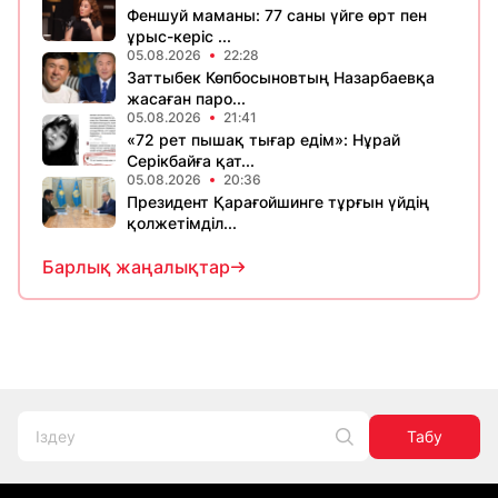
Феншуй маманы: 77 саны үйге өрт пен
ұрыс-керіс ...
05.08.2026
22:28
Заттыбек Көпбосыновтың Назарбаевқа
жасаған паро...
05.08.2026
21:41
«72 рет пышақ тығар едім»: Нұрай
Серікбайға қат...
05.08.2026
20:36
Президент Қарағойшинге тұрғын үйдің
қолжетімділ...
Барлық жаңалықтар
Табу