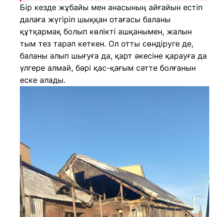
Бір кезде жұбайы мен анасының айғайын естіп
далаға жүгіріп шыққан отағасы баланы
құтқармақ болып көлікті ашқанымен, жалын
тым тез тарап кеткен. Ол отты сөндіруге де,
баланы алып шығуға да, қарт әкесіне қарауға да
үлгере алмай, бәрі қас-қағым сәтте болғанын
еске алады.