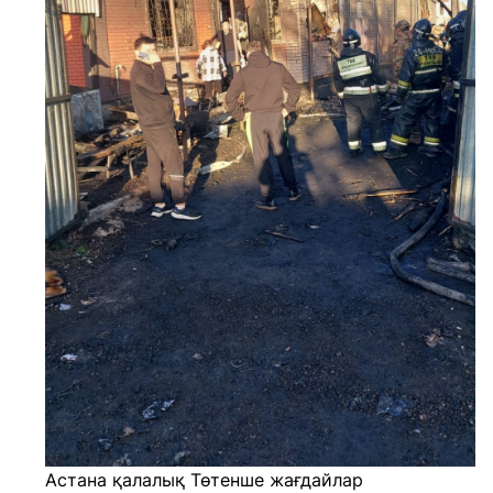
Астана қалалық Төтенше жағдайлар