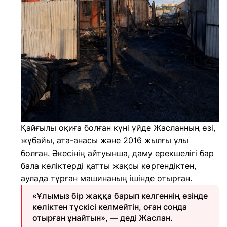
Қайғылы оқиға болған күні үйде Жасланның өзі,
жұбайы, ата-анасы және 2016 жылғы ұлы
болған. Әкесінің айтуынша, даму ерекшелігі бар
бала көліктерді қатты жақсы көргендіктен,
аулада тұрған машинаның ішінде отырған.
«Ұлымыз бір жаққа барып келгеннің өзінде
көліктен түскісі келмейтін, оған сонда
отырған ұнайтын», — деді Жаслан.