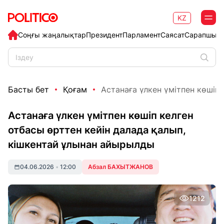
KZ
Соңғы жаңалықтар
Президент
Парламент
Саясат
Сарапшыл
Басты бет
Қоғам
Астанаға үлкен үмітпен көшіп к
Астанаға үлкен үмітпен көшіп келген
отбасы өрттен кейін далада қалып,
кішкентай ұлынан айырылды
04.06.2026
•
12:00
Абзал БАХЫТЖАНОВ
1212