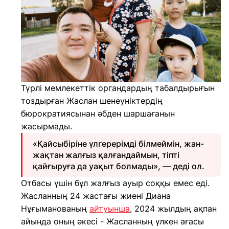
Түрлі мемлекеттік органдардың табалдырығын
тоздырған Жаслан шенеуніктердің
бюрократиясынан әбден шаршағанын
жасырмады.
«Қайсыбіріне үлгерерімді білмеймін, жан-
жақтан жалғыз қалғандаймын, тіпті
қайғыруға да уақыт болмады», — деді ол.
Отбасы үшін бұл жалғыз ауыр соққы емес еді.
Жасланның 24 жастағы жиені Диана
Нұғыманованың
айтуынша
, 2024 жылдың ақпан
айында оның әкесі - Жасланның үлкен ағасы