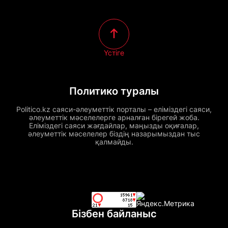
Үстіге
Политико туралы
Politico.kz саяси-әлеуметтік порталы – еліміздегі саяси,
әлеуметтік мәселелерге арналған бірегей жоба.
Еліміздегі саяси жағдайлар, маңызды оқиғалар,
әлеуметтік мәселелер біздің назарымыздан тыс
қалмайды.
Бізбен байланыс