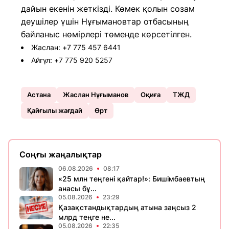
дайын екенін жеткізді. Көмек қолын созам
деушілер үшін Нұғымановтар отбасының
байланыс нөмірлері төменде көрсетілген.
Жаслан: +7 775 457 6441
Айгүл: +7 775 920 5257
Астана
Жаслан Нұғыманов
Оқиға
ТЖД
Қайғылы жағдай
Өрт
Соңғы жаңалықтар
06.08.2026
08:17
«25 млн теңгені қайтар!»: Бишімбаевтың
анасы бұ...
05.08.2026
23:29
Қазақстандықтардың атына заңсыз 2
млрд теңге не...
05.08.2026
22:35