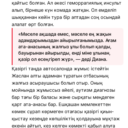
қайтыс болған. Ал әкесі геморрагиялық инсульт
алып, бірнеше күн комада жатқан. Ол емделіп
шыққаннан кейін тура бір аптадан соң осындай
алапат өрт болған.
«Мәселе ақшада емес, мәселе ең жақын
адамдарымыздан айырылғанымызда. Ағам
ата-анасының жалғыз ұлы болып қалды,
бауырынан айырылды, енді міне ұлынан,
қазір ол есеңгіреп жүр», — деді Диана.
Қазіргі таңда автосалонда жұмыс істейтін
Жаслан алты адамнан тұратын отбасының
жалғыз асыраушысы болып отыр. Оның
мойнында жұмыссыз әйелі, аутизм диагнозы
бар тағы бір баласы және сырқаты меңдеген
қарт ата-анасы бар. Ешқашан мемлекеттен
көмек сұрап көрмеген отағасы қазіргі қиын-
қыстау кезеңде көпшіліктің қолдауына мұқтаж
екенін айтып, кез келген көмекті қабыл алуға