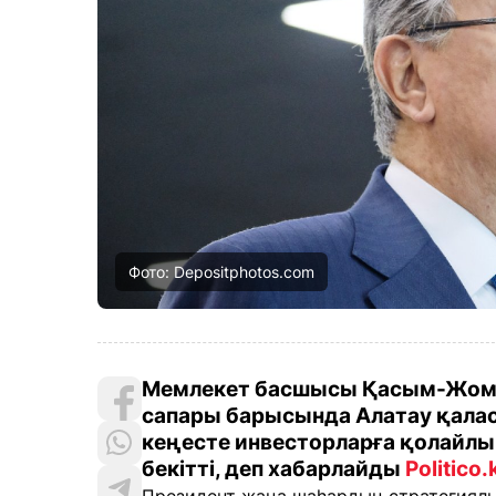
Фото: Depositphotos.com
Мемлекет басшысы Қасым-Жом
сапары барысында Алатау қала
кеңесте инвесторларға қолайлы
бекітті, деп хабарлайды
Politico.