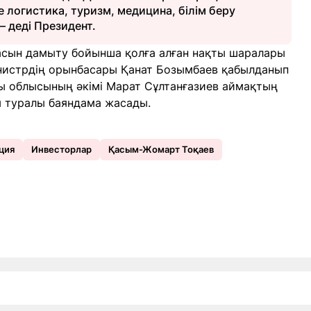
не логистика, туризм, медицина, білім беру
 деді Президент.
асын дамыту бойынша қолға алған нақты шаралары
нистрдің орынбасары Қанат Бозымбаев қабылданып
ы облысының әкімі Марат Сұлтанғазиев аймақтың
 туралы баяндама жасады.
ция
Инвесторлар
Қасым-Жомарт Тоқаев