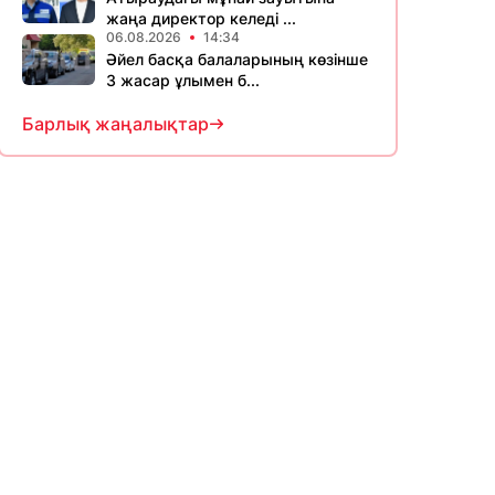
жаңа директор келеді ...
06.08.2026
14:34
Әйел басқа балаларының көзінше
3 жасар ұлымен б...
Барлық жаңалықтар