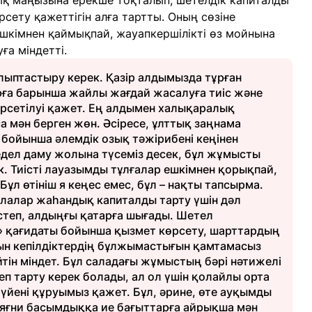
қ маңызына ерекше тоқталып, шетелдік капиталды
сету қажеттігін алға тартты. Оның сөзіне
ешкімнен қаймықпай, жауапкершілікті өз мойнына
ға міндетті.
ыптастыру керек. Қазір алдымызда тұрған
рға барынша жайлы жағдай жасалуға тиіс және
рсетілуі қажет. Ең алдымен халықаралық
 мән берген жөн. Әсіресе, ұлттық заңнама
бойынша әлемдік озық тәжірибені кеңінен
жедел даму жолына түсеміз десек, бұл жұмысты
к. Тиісті лауазымды тұлғалар ешкімнен қорықпай,
ұл өтініш я кеңес емес, бұл – нақты тапсырма.
лалар жаһандық капиталды тарту үшін дәл
істеп, алдыңғы қатарға шығады. Шетел
е» қағидаты бойынша қызмет көрсету, шарттардың
н кепілдіктердің бұлжымастығын қамтамасыз
мейтін міндет. Бұл саладағы жұмыстың бәрі нәтижелі
п тарту керек болады, ал ол үшін қолайлы орта
үйені құруымыз қажет. Бұл, әрине, өте ауқымды
 яғни басымдыққа ие бағыттарға айрықша мән