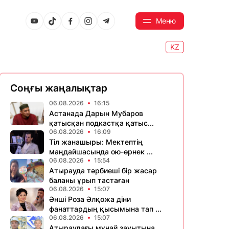
Меню
KZ
Соңғы жаңалықтар
06.08.2026
16:15
Астанада Дарын Мубаров
қатысқан подкастқа қатыс...
06.08.2026
16:09
Тіл жанашыры: Мектептің
маңдайшасында ою-өрнек ...
06.08.2026
15:54
Атырауда тәрбиеші бір жасар
баланы ұрып тастаған
06.08.2026
15:07
Әнші Роза Әлқожа діни
фанаттардың қысымына тап ...
06.08.2026
15:07
Атыраудағы мұнай зауытына