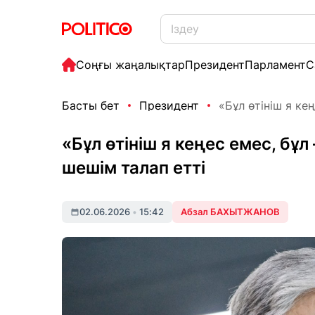
Соңғы жаңалықтар
Президент
Парламент
С
Басты бет
Президент
«Бұл өтініш я ке
«Бұл өтініш я кеңес емес, бұ
шешім талап етті
02.06.2026
•
15:42
Абзал БАХЫТЖАНОВ