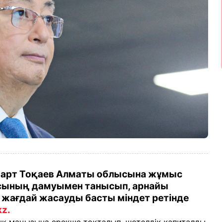
арт Тоқаев Алматы облысына жұмыс
сының дамуымен танысып, арнайы
 жағдай жасауды басты міндет ретінде
kz.