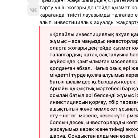
Президент жаңа шаһардың стратегиялы
тарту үшін жоғары деңгейде қызмет көр
қарағанда, тиісті лауазымды тұлғалар 
алып, инвестициялық ахуалды жақсарту
«Қолайлы инвестициялық ахуал қал
жұмыс – аса маңызды: инвесторла
оларға жоғары деңгейде қызмет кө
талаптардың қатаң сақталуына баса
жүйесінде қамтылмаған мәселелер 
қолданған абзал. Нағыз озық әрі 
міндетті түрде қолға алуымыз кере
батыл шешімдер қабылдауы керек. Б
Арнайы құқықтық мәртебесі бар қа
осылай батыл әрі белсенді жұмыс 
инвестициясын қорғау, «бір терез
ашықтығын және мемлекет ұсынаты
ету – негізгі мәселе, кезек күттір
болсын десек, инвесторларды көпте
жасауымыз керек және тиімді экож
шаруа. Сондықтан алдымен өзекті,