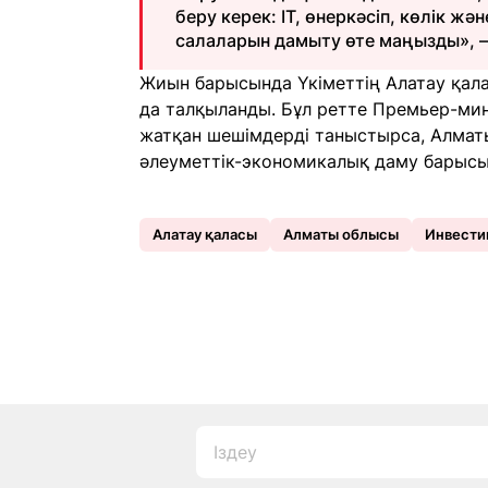
беру керек: IT, өнеркәсіп, көлік жә
салаларын дамыту өте маңызды», —
Жиын барысында Үкіметтің Алатау қал
да талқыланды. Бұл ретте Премьер-ми
жатқан шешімдерді таныстырса, Алмат
әлеуметтік-экономикалық даму барысы
Алатау қаласы
Алматы облысы
Инвести