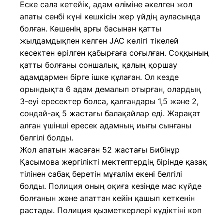
Еске сала кетейік, адам өліміне әкелген жол
апаты сенбі күні кешкісін жер үйдің ауласында
болған. Көшенің арғы басынан қатты
жылдамдықпен келген JAC көлігі тікелей
кесектен өрілген қабырғаға соғылған. Соққының
қатты болғаны соншалық, қалың қоршау
адамдармен бірге ішке құлаған. Ол кезде
орындықта 6 адам демалып отырған, олардың
3-еуі ересектер болса, қалғандары 1,5 және 2,
сондай-ақ 5 жастағы балақайлар еді. Жарақат
алған үшінші ересек адамның иығы сынғаны
белгілі болды.
Жол апатын жасаған 52 жастағы Бибінұр
Қасымова жергілікті мектептердің бірінде қазақ
тілінен сабақ беретін мұғалім екені белгілі
болды. Полиция оның оқиға кезінде мас күйде
болғанын және апаттан кейін қашып кеткенін
растады. Полиция қызметкерлері күдіктіні көп