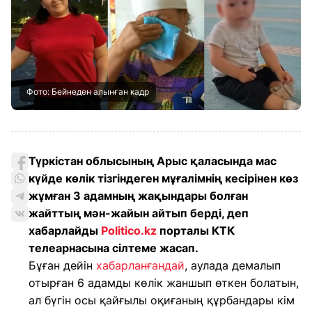
Фото: Бейнеден алынған кадр
Түркістан облысының Арыс қаласында мас
күйде көлік тізгіндеген мұғалімнің кесірінен көз
жұмған 3 адамның жақындары болған
жайттың мән-жайын айтып берді, деп
хабарлайды
Politico.kz
порталы КТК
телеарнасына сілтеме жасап.
Бұған дейін
хабарланғандай
, аулада демалып
отырған 6 адамды көлік жаншып өткен болатын,
ал бүгін осы қайғылы оқиғаның құрбандары кім