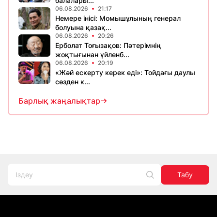
балалары...
06.08.2026
21:17
Немере інісі: Момышұлының генерал
болуына қазақ...
06.08.2026
20:26
Ерболат Тоғызақов: Пәтерімнің
жоқтығынан үйленб...
06.08.2026
20:19
«Жәй ескерту керек еді»: Тойдағы даулы
сөзден к...
Барлық жаңалықтар
Табу