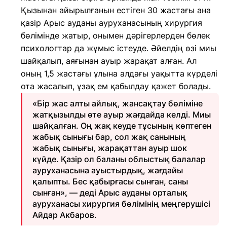
Қызынан айырылғанын естіген 30 жастағы ана
қазір Арыс ауданы ауруханасының хирургия
бөлімінде жатыр, онымен дәрігерлерден бөлек
психологтар да жұмыс істеуде. Әйелдің өзі миы
шайқалып, аяғынан ауыр жарақат алған. Ал
оның 1,5 жастағы ұлына алдағы уақытта күрделі
ота жасалып, ұзақ ем қабылдау қажет болады.
«Бір жас алты айлық, жансақтау бөліміне
жатқызылды өте ауыр жағдайда келді. Миы
шайқалған. Оң жақ кеуде тұсының көптеген
жабық сынығы бар, сол жақ санының
жабық сынығы, жарақаттан ауыр шок
күйде. Қазір ол баланы облыстық балалар
ауруханасына ауыстырдық, жағдайы
қалыпты. Бес қабырғасы сынған, саны
сынған», — деді Арыс ауданы орталық
ауруханасы хирургия бөлімінің меңгерушісі
Айдар Акбаров.