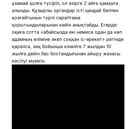
ұзамай қолға түсіріп, ол әзірге 2 айға қамауға
алынды. Құзырлы органдар істі қандай баппен
қозғайтынын түрлі сараптама
қорытындыларынан кейін анықтайды. Егерде
оқиға сотта «абайсызда екі немесе одан да көп
адамның өліміне әкеп соққан іс-әрекет» ретінде
қаралса, заң бойынша кінәліге 7 жылдан 10
жылға дейін бас бостандығынан айыру жазасы
кесілуі мүмкін.