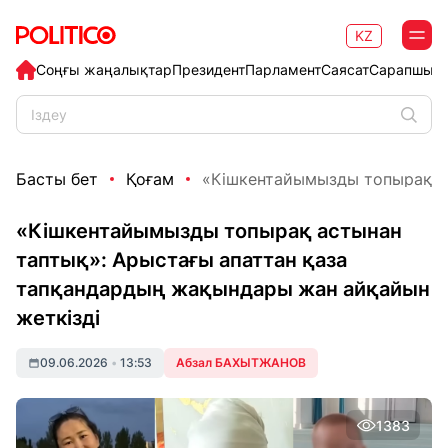
KZ
Соңғы жаңалықтар
Президент
Парламент
Саясат
Сарапшыл
Басты бет
Қоғам
«Кішкентайымызды топырақ ас
«Кішкентайымызды топырақ астынан
таптық»: Арыстағы апаттан қаза
тапқандардың жақындары жан айқайын
жеткізді
09.06.2026
•
13:53
Абзал БАХЫТЖАНОВ
1383