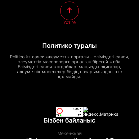
Үстіге
Политико туралы
Politico.kz саяси-әлеуметтік порталы – еліміздегі саяси,
әлеуметтік мәселелерге арналған бірегей жоба.
Еліміздегі саяси жағдайлар, маңызды оқиғалар,
әлеуметтік мәселелер біздің назарымыздан тыс
қалмайды.
Бізбен байланыс
Мекен-жай