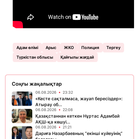
Адам өлімі
Арыс
ЖКО
Полиция
Тергеу
Түркістан облысы
Қайғылы жағдай
Соңғы жаңалықтар
06.08.2026
23:32
«Кесте сақталмаса, жауап бересіздер»:
Атырау об...
06.08.2026
22:08
Қазақстаннан кеткен Нұртас Адамбай
АҚШ-қа көшуі...
06.08.2026
21:21
Дариға Назарбаевның “екінші куйеуінің”