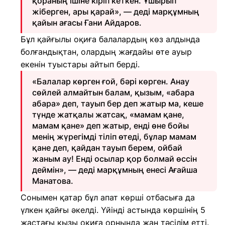
қораның ішіне кіріп кеткен. Ұшырып
жіберген, ары қарай», — деді марқұмның
қайын ағасы Ғани Айдаров.
Бұл қайғылы оқиға балалардың көз алдында
болғандықтан, олардың жағдайы өте ауыр
екенін туыстары айтып берді.
«Балалар көрген ғой, бәрі көрген. Анау
сөйлей алмайтын балам, қызым, «абара
абара» деп, тауып бер деп жатыр ма, кеше
түнде жатқалы жатсақ, «мамам қане,
мамам қане» деп жатыр, енді өне бойы
менің жүрегімді тіліп өтеді, бұлар мамам
қане деп, қайдан тауып берем, ойбай
жаным ау! Енді осылар қор болмай өссін
деймін», — деді марқұмның енесі Ағайша
Манатова.
Сонымен қатар бұл апат көрші отбасыға да
үлкен қайғы әкелді. Үйінді астында көршінің 5
жастағы қызы оқиға орнында жан тәсілім етті.