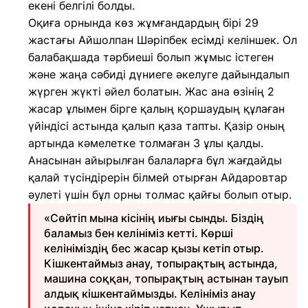
екені белгілі болды.
Оқиға орнында көз жұмғандардың бірі 29
жастағы Айшолпан Шәріпбек есімді келіншек. Ол
балабақшада тәрбиеші болып жұмыс істеген
және жаңа сәбиді дүниеге әкелуге дайындалып
жүрген жүкті әйел болатын. Жас ана өзінің 2
жасар ұлымен бірге қалың қоршаудың құлаған
үйіндісі астында қалып қаза тапты. Қазір оның
артында кәмелетке толмаған 3 ұлы қалды.
Анасынан айырылған балаларға бұл жағдайды
қалай түсіндірерін білмей отырған Айдаровтар
әулеті үшін бұл орны толмас қайғы болып отыр.
«Сөйтіп мына кісінің иығы сынды. Біздің
баламыз бен келініміз кетті. Көрші
келініміздің бес жасар қызы кетіп отыр.
Кішкентаймыз анау, топырақтың астында,
машина соққан, топырақтың астынан тауып
алдық кішкентаймызды. Келініміз анау