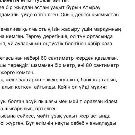
лиевтің өлімі туралы айтты.
ев бір жылдан астам уақыт бұрын Атырау
дамалы үйде өлтірілген. Оның денесі қылмыстан
рсемалиев қылмыстың ізін жасыру үшін марқұмның
на көмген. Тергеу дерегінше, ол түн ортасында
п, үй ауласының оңтүстік бөлігінен қабір қаза
гетасынан небәрі 60 сантиметр жерден қазылған.
ы тереңдігі шамамен бір метр, ені 80 сантиметр
 жерге көмген.
жеке заттарын – жеке куәлігін, банк картасын,
алып кеткені айтылды. Кейін ол үйді мұқият
ы болған асүй пышағы мен мәйіт оралған кілем
на шығарылып, өртелген.
сына сәйкес, мәйіт ұзақ уақыт жер астында
і жүрген. Бұл өлімнің нақты себебін анықтауды