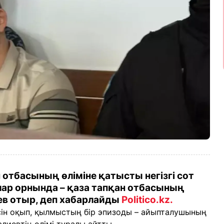
отбасының өліміне қатысты негізгі сот
ар орнында – қаза тапқан отбасының
ев отыр, деп хабарлайды
Politico.kz.
сін оқып, қылмыстың бір эпизоды – айыпталушының