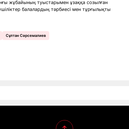
нғы жұбайының туыстарымен ұзаққа созылған
еушіліктер балалардың тәрбиесі мен тұрғылықты
Сұлтан Сәрсемалиев