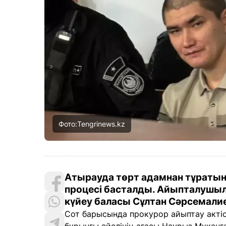
Фото:Tengrinews.kz
Атырауда төрт адамнан тұратын 
процесі басталды. Айыпталушыл
күйеу баласы Сұлтан Сәрсемали
Сот барысында прокурор айыптау акті