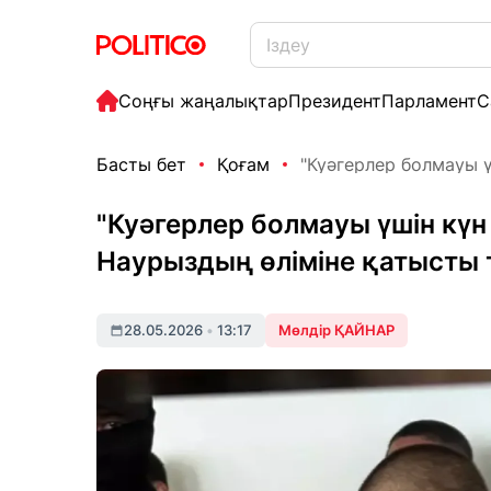
Соңғы жаңалықтар
Президент
Парламент
С
Басты бет
Қоғам
"Куәгерлер болмауы үш
"Куәгерлер болмауы үшін күн
Наурыздың өліміне қатысты
28.05.2026
•
13:17
Мөлдір ҚАЙНАР