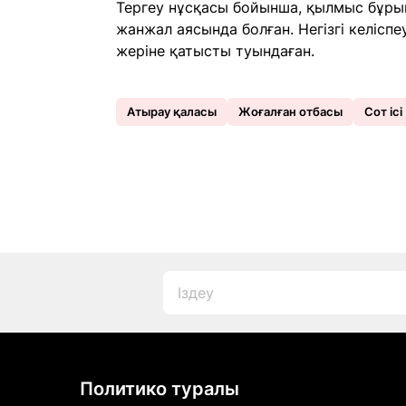
Тергеу нұсқасы бойынша, қылмыс бұры
жанжал аясында болған. Негізгі келісп
жеріне қатысты туындаған.
Атырау қаласы
Жоғалған отбасы
Сот ісі
Политико туралы