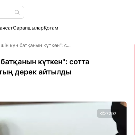
аясат
Сарапшылар
Қоғам
ін күн батқанын күткен": с...
 батқанын күткен": сотта
 тың дерек айтылды
7297