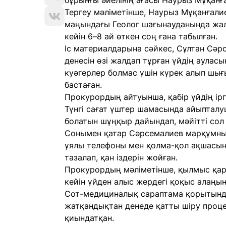
бұрынғы әйелінің ағасы Наурыз Мұқанға
Тергеу мәліметінше, Наурыз Мұқанғали
маңындағы Геолог шағынауданында жал
кейін 6–8 ай өткен соң ғана табылған.
Іс материалдарына сәйкес, Сұлтан Сә
денесін өзі жалдап тұрған үйдің ауласы
куәгерлер болмас үшін күрек алып шығы
бастаған.
Прокурордың айтуынша, қабір үйдің ір
Түнгі сағат үштер шамасында айыпталуш
болатын шұңқыр дайындап, мәйітті сол
Сонымен қатар Сәрсемалиев марқұмның 
ұялы телефоны мен қолма-қол ақшасын 
тазалап, қан іздерін жойған.
Прокурордың мәліметінше, қылмыс қару
кейін үйден алыс жердегі қоқыс алаңы
Сот-медициналық сараптама қорытынды
жатқандықтан денеде қатты шіру процес
қиындатқан.