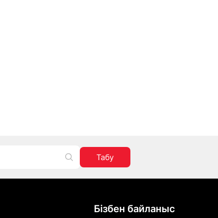
Табу
Бізбен байланыс