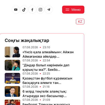
Меню
KZ
Соңғы жаңалықтар
07.08.2026
23:10
«Үнсіз қала алмаймын»: Айжан
Аймағанова әйелдер...
07.08.2026
22:54
"Діндар болып көрінемін деп
қорықты ма?". Бекбо...
07.08.2026
22:25
Қазақстан футбол құрамасын
басқаруға әлемге тан...
07.08.2026
21:16
6 млрд теңгелік алаяқтық:
Атырауда экс-басшылар...
07.08.2026
21:09
Бекболат Тілеухан жауапсыз