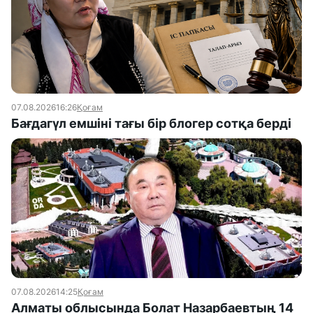
07.08.2026
16:26
Қоғам
Бағдагүл емшіні тағы бір блогер сотқа берді
07.08.2026
14:25
Қоғам
Алматы облысында Болат Назарбаевтың 14