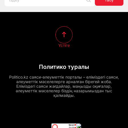
Үстіге
Политико туралы
Politico.kz саяси-әлеуметтік порталы – еліміздегі саяси,
әлеуметтік мәселелерге арналған бірегей жоба.
Еліміздегі саяси жағдайлар, маңызды оқиғалар,
әлеуметтік мәселелер біздің назарымыздан тыс
қалмайды.