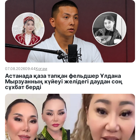
07.08.2026
09:44
Қоғам
Астанада қаза тапқан фельдшер Ұлдана
Мырзуанның күйеуі желідегі даудан соң
сұхбат берді