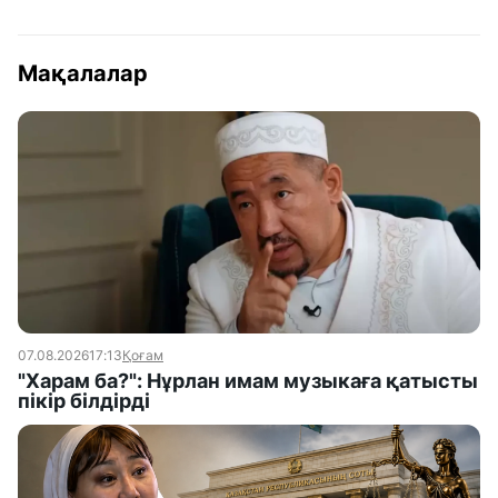
Мақалалар
07.08.2026
17:13
Қоғам
"Харам ба?": Нұрлан имам музыкаға қатысты
пікір білдірді