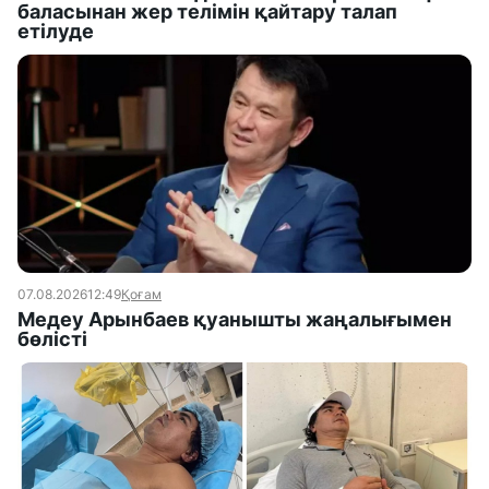
баласынан жер телімін қайтару талап
етілуде
07.08.2026
12:49
Қоғам
Медеу Арынбаев қуанышты жаңалығымен
бөлісті