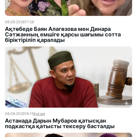
06.08.2026
17:28
Ақтөбеде Баян Алагөзова мен Динара
Сәтжанның емшіге қарсы шағымы сотта
біріктіріліп қаралады
06.08.2026
16:15
Қоғам
Астанада Дарын Мубаров қатысқан
подкастқа қатысты тексеру басталды