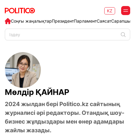
KZ
Соңғы жаңалықтар
Президент
Парламент
Саясат
Сарапшыл
Мөлдір ҚАЙНАР
2024 жылдан бері
Politico.kz
сайтының
журналисі әрі редакторы. Отандық шоу-
бизнес жұлдыздары мен өнер адамдары
жайлы жазады.