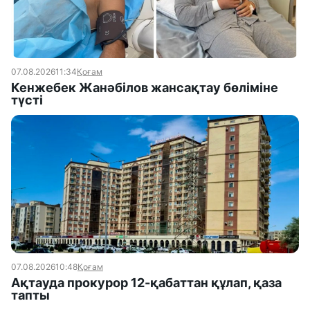
07.08.2026
11:34
Қоғам
Кенжебек Жанәбілов жансақтау бөліміне
түсті
07.08.2026
10:48
Қоғам
Ақтауда прокурор 12-қабаттан құлап, қаза
тапты