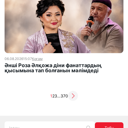
06.08.2026
15:07
Қоғам
Әнші Роза Әлқожа діни фанаттардың
қысымына тап болғанын мәлімдеді
1
2
3
…
370
Табу