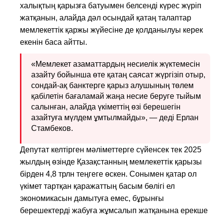
халықтың қарызға батуымен белсенді күрес жүріп
жатқанын, алайда дәл осындай қатаң талаптар
мемлекеттік қаржы жүйесіне де қолданылуы керек
екенін баса айтты.
«Мемлекет азаматтардың несиелік жүктемесін
азайту бойынша өте қатаң саясат жүргізіп отыр,
сондай-ақ банктерге қарыз алушының төлем
қабілетін бағаламай жаңа несие беруге тыйым
салынған, алайда үкіметтің өзі берешегін
азайтуға мүлдем ұмтылмайды», — деді Ерлан
Стамбеков.
Депутат келтірген мәліметтерге сүйенсек тек 2025
жылдың өзінде Қазақстанның мемлекеттік қарызы
бірден 4,8 трлн теңгеге өскен. Сонымен қатар ол
үкімет тартқан қаражаттың басым бөлігі ел
экономикасын дамытуға емес, бұрынғы
берешектерді жабуға жұмсалып жатқанына ерекше