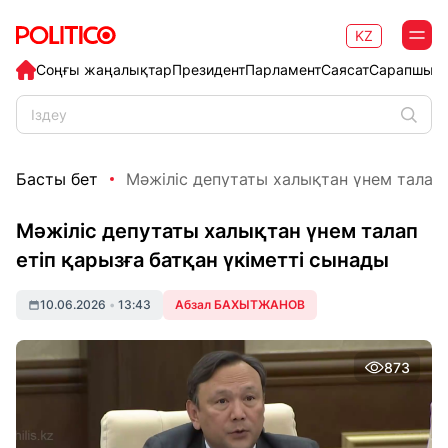
KZ
Соңғы жаңалықтар
Президент
Парламент
Саясат
Сарапшыл
Басты бет
Мәжіліс депутаты халықтан үнем талап е
Мәжіліс депутаты халықтан үнем талап
етіп қарызға батқан үкіметті сынады
10.06.2026
•
13:43
Абзал БАХЫТЖАНОВ
873