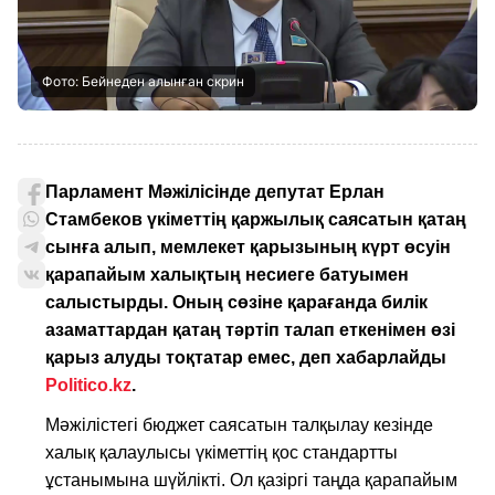
Фото: Бейнеден алынған скрин
Парламент Мәжілісінде депутат Ерлан
Стамбеков үкіметтің қаржылық саясатын қатаң
сынға алып, мемлекет қарызының күрт өсуін
қарапайым халықтың несиеге батуымен
салыстырды. Оның сөзіне қарағанда билік
азаматтардан қатаң тәртіп талап еткенімен өзі
қарыз алуды тоқтатар емес, деп хабарлайды
Politico.kz
.
Мәжілістегі бюджет саясатын талқылау кезінде
халық қалаулысы үкіметтің қос стандартты
ұстанымына шүйлікті. Ол қазіргі таңда қарапайым