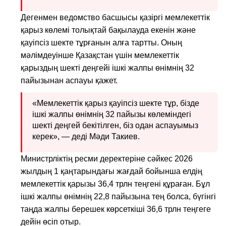
Дегенмен ведомство басшысы қазіргі мемлекеттік
қарыз көлемі толықтай бақылауда екенін және
қауіпсіз шекте тұрғанын алға тартты. Оның
мәлімдеуінше Қазақстан үшін мемлекеттік
қарыздың шекті деңгейі ішкі жалпы өнімнің 32
пайызынан аспауы қажет.
«Мемлекеттік қарыз қауіпсіз шекте тұр, бізде
ішкі жалпы өнімнің 32 пайызы көлеміндегі
шекті деңгей бекітілген, біз одан аспауымыз
керек», — деді Мәди Такиев.
Министрліктің ресми деректеріне сәйкес 2026
жылдың 1 қаңтарындағы жағдай бойынша елдің
мемлекеттік қарызы 36,4 трлн теңгені құраған. Бұл
ішкі жалпы өнімнің 22,8 пайызына тең болса, бүгінгі
таңда жалпы берешек көрсеткіші 36,6 трлн теңгеге
дейін өсіп отыр.