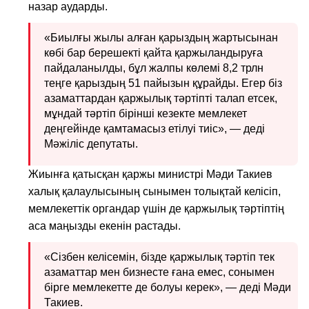
назар аударды.
«Биылғы жылы алған қарыздың жартысынан
көбі бар берешекті қайта қаржыландыруға
пайдаланылды, бұл жалпы көлемі 8,2 трлн
теңге қарыздың 51 пайызын құрайды. Егер біз
азаматтардан қаржылық тәртіпті талап етсек,
мұндай тәртіп бірінші кезекте мемлекет
деңгейінде қамтамасыз етілуі тиіс», — деді
Мәжіліс де
п
утаты.
Жиынға қатысқан қаржы министрі Мәди Такиев
халық қалаулысының сынымен толықтай келісіп,
мемлекеттік органдар үшін де қаржылық тәртіптің
аса маңызды екенін растады.
«Сізбен келісемін, бізде қаржылық тәртіп тек
азаматтар мен бизнесте ғана емес, со
н
ымен
бірге мемлекетте де болуы керек», — деді Мәди
Такиев.