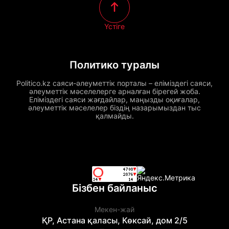
Үстіге
Политико туралы
Politico.kz саяси-әлеуметтік порталы – еліміздегі саяси,
әлеуметтік мәселелерге арналған бірегей жоба.
Еліміздегі саяси жағдайлар, маңызды оқиғалар,
әлеуметтік мәселелер біздің назарымыздан тыс
қалмайды.
Бізбен байланыс
Мекен-жай
ҚР, Астана қаласы, Көксай, дом 2/5