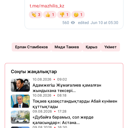
Ерлан Стамбеков
Мәди Такиев
Қарыз
Үкімет
Соңғы жаңалықтар
10.08.2026
09:02
Адамжегіш Жұмағалиев қамалған
жындыхана тексері...
10.08.2026
08:18
Тоқаев қазақстандықтарды Абай күнімен
құттықтады
09.08.2026
17:28
«Дубайға барамыз, сол жерде
қаласыңдар»: Астана...
09.08.2026
16:30