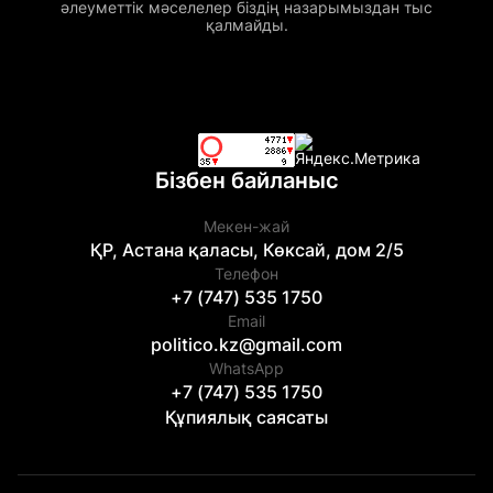
әлеуметтік мәселелер біздің назарымыздан тыс
қалмайды.
Бізбен байланыс
Мекен-жай
ҚР, Астана қаласы, Көксай, дом 2/5
Телефон
+7 (747) 535 1750
Email
politico.kz@gmail.com
WhatsApp
+7 (747) 535 1750
Құпиялық саясаты