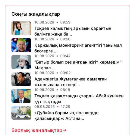
Соңғы жаңалықтар
10.08.2026
09:59
Тоқаев халықтың арызын қарайтын
бөлімге жаңа ба...
10.08.2026
09:50
Қаржылық мониторинг агенттігі танымал
блогерге ...
10.08.2026
09:47
"Батыр болып сөз айтқан жігіт көрмедім":
Мақпал...
10.08.2026
09:02
Адамжегіш Жұмағалиев қамалған
жындыхана тексері...
10.08.2026
08:18
Тоқаев қазақстандықтарды Абай күнімен
құттықтады
09.08.2026
17:28
«Дубайға барамыз, сол жерде
қаласыңдар»: Астана...
Барлық жаңалықтар