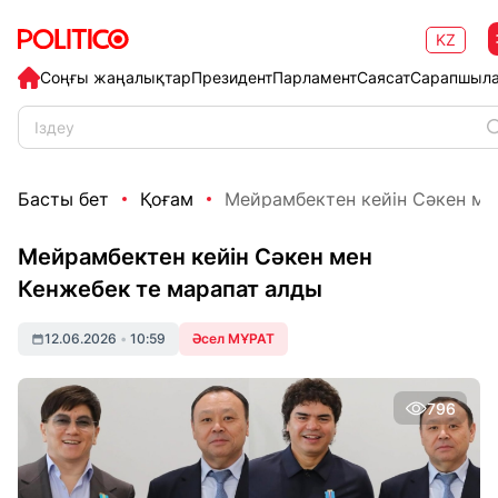
KZ
Соңғы жаңалықтар
Президент
Парламент
Саясат
Сарапшыл
Басты бет
Қоғам
Мейрамбектен кейін Сәкен мен
Мейрамбектен кейін Сәкен мен
Кенжебек те марапат алды
12.06.2026
•
10:59
Әсел МҰРАТ
796