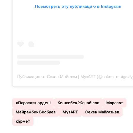
Посмотреть эту публикацию в Instagram
Публикация от Сәкен Майғазы | МузАРТ (@saken_maigaziy
«Парасат» ордені
Кенжебек Жанәбілов
Марапат
Мейрамбек Бесбаев
МузАРТ
Сәкен Майғазиев
құрмет