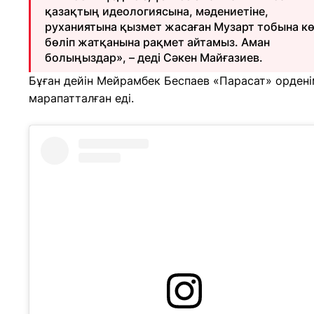
қазақтың идеологиясына, мәдениетіне,
руханиятына қызмет жасаған Музарт тобына кө
бөліп жатқанына рақмет айтамыз. Аман
болыңыздар», – деді Сәкен Майғазиев.
Бұған дейін Мейрамбек Беспаев «Парасат» орден
марапатталған еді.