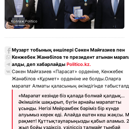
Коллаж Politico
Музарт тобының әншілері Сәкен Майғазиев пен
Кенжебек Жанәбілов те президент атынан марап
алды, деп хабарлайды
Politico.kz
.
Сәкен Майғазиев «Парасат» орденіне, Кенжебек
Жанәбілов «Құрмет» орденіне ие болды.Оларға
марапат Алматы қаласының әкімдігінде табысталд
«Марапат кезінде біз қалада болмай қалдық…
Әкімшілік шақырып, бүгін арнайы марапатты
ұсынды. Негізі Мейрамбек бәріміз бір күнде
алуымыз керек еді. Алайда ештен кеш жақсы. 
рақмет! Құттықтауларыңызды қабыл аламыз. 
жыл бойы үздіксіз, үзіліссіз талмайғ тынбай