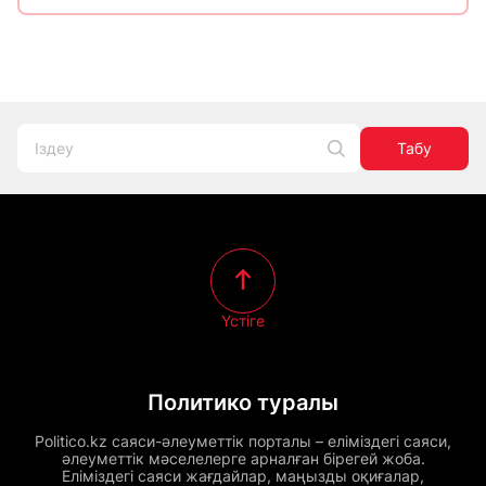
Табу
Үстіге
Политико туралы
Politico.kz саяси-әлеуметтік порталы – еліміздегі саяси,
әлеуметтік мәселелерге арналған бірегей жоба.
Еліміздегі саяси жағдайлар, маңызды оқиғалар,