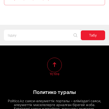
Табу
Үстіге
Политико туралы
Politico.kz саяси-әлеуметтік порталы – еліміздегі саяси,
әлеуметтік мәселелерге арналған бірегей жоба.
Еліміздегі саяси жағдайлар, маңызды оқиғалар,