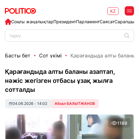
KZ
Соңғы жаңалықтар
Президент
Парламент
Саясат
Сарапшыл
Басты бет
Сот үкімі
Қарағандыда алты баланы аз
Қарағандыда алты баланы азаптап,
нәжіс жегізген отбасы ұзақ жылға
сотталды
04.06.2026
•
14:02
Абзал БАХЫТЖАНОВ
1189