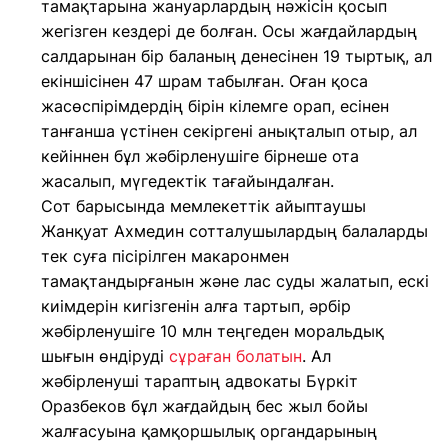
тамақтарына жануарлардың нәжісін қосып
жегізген кездері де болған. Осы жағдайлардың
салдарынан бір баланың денесінен 19 тыртық, ал
екіншісінен 47 шрам табылған. Оған қоса
жасөспірімдердің бірін кілемге орап, есінен
танғанша үстінен секіргені анықталып отыр, ал
кейіннен бұл жәбірленушіге бірнеше ота
жасалып, мүгедектік тағайындалған.
Сот барысында мемлекеттік айыптаушы
Жанқуат Ахмедин сотталушылардың балаларды
тек суға пісірілген макаронмен
тамақтандырғанын және лас суды жалатып, ескі
киімдерін кигізгенін алға тартып, әрбір
жәбірленушіге 10 млн теңгеден моральдық
шығын өндіруді
сұраған болатын
. Ал
жәбірленуші тараптың адвокаты Бүркіт
Оразбеков бұл жағдайдың бес жыл бойы
жалғасуына қамқоршылық органдарының