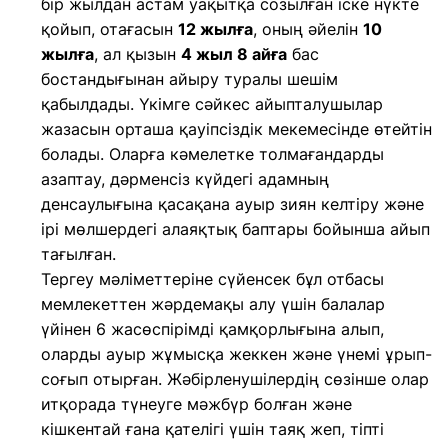
бір жылдан астам уақытқа созылған іске нүкте
қойып, отағасын
12 жылға
, оның әйелін
10
жылға
, ал қызын
4 жыл 8 айға
бас
бостандығынан айыру туралы шешім
қабылдады. Үкімге сәйкес айыпталушылар
жазасын орташа қауіпсіздік мекемесінде өтейтін
болады. Оларға кәмелетке толмағандарды
азаптау, дәрменсіз күйдегі адамның
денсаулығына қасақана ауыр зиян келтіру және
ірі мөлшердегі алаяқтық баптары бойынша айып
тағылған.
Тергеу мәліметтеріне сүйенсек бұл отбасы
мемлекеттен жәрдемақы алу үшін балалар
үйінен 6 жасөспірімді қамқорлығына алып,
оларды ауыр жұмысқа жеккен және үнемі ұрып-
соғып отырған. Жәбірленушілердің сөзінше олар
итқорада түнеуге мәжбүр болған және
кішкентай ғана қателігі үшін таяқ жеп, тіпті