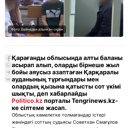
Фото: Бейнеден алынған скрин
Қарағанды облысында алты баланы
асырап алып, оларды бірнеше жыл
бойы аяусыз азаптаған Қарқаралы
ауданының тұрғындары мен
олардың қызына қатысты сот үкімі
шықты, деп хабарлайды
Politico.kz
порталы Tengrinews.kz-
ке сілтеме жасап.
Облыстық кәмелетке толмағандар істері
жөніндегі соттың судьясы Советхан Смағұлов