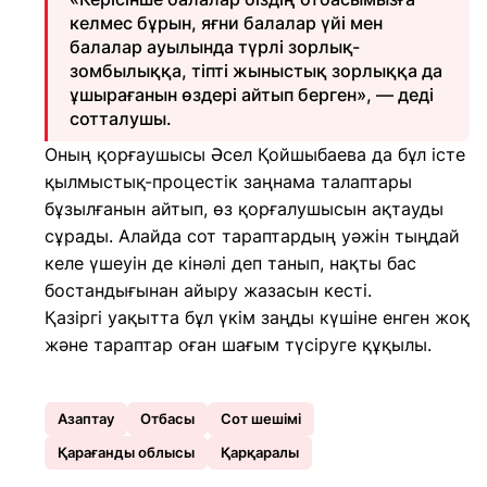
келмес бұрын, яғни балалар үйі мен
балалар ауылында түрлі зорлық-
зомбылыққа, тіпті жыныстық зорлыққа да
ұшырағанын өздері айтып берген», — деді
сотталушы.
Оның қорғаушысы Әсел Қойшыбаева да бұл істе
қылмыстық-процестік заңнама талаптары
бұзылғанын айтып, өз қорғалушысын ақтауды
сұрады. Алайда сот тараптардың уәжін тыңдай
келе үшеуін де кінәлі деп танып, нақты бас
бостандығынан айыру жазасын кесті.
Қазіргі уақытта бұл үкім заңды күшіне енген жоқ
және тараптар оған шағым түсіруге құқылы.
Азаптау
Отбасы
Сот шешімі
Қарағанды облысы
Қарқаралы