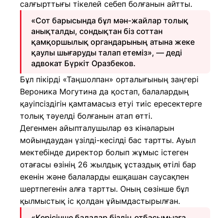
салғырттығы тікелей себеп болғанын айтты.
«Сот барысында бұл мән-жайлар толық
анықталды, сондықтан біз соттан
қамқоршылық органдарының атына жеке
қаулы шығаруды талап етеміз», — деді
адвокат Бүркіт Оразбеков.
Бұл пікірді «Таңшолпан» орталығының заңгері
Вероника Могутина да қостап, балалардың
қауіпсіздігін қамтамасыз етуі тиіс ересектерге
толық тәуелді болғанын атап өтті.
Дегенмен айыпталушылар өз кінәларын
мойындаудан үзілді-кесілді бас тартты. Ауыл
мектебінде директор болып жұмыс істеген
отағасы өзінің 26 жылдық ұстаздық өтілі бар
екенін және балаларды ешқашан саусақпен
шертпегенін алға тартты. Оның сөзінше бұл
қылмыстық іс қолдан ұйымдастырылған.
«Керісінше балалар біздің отбасымызға