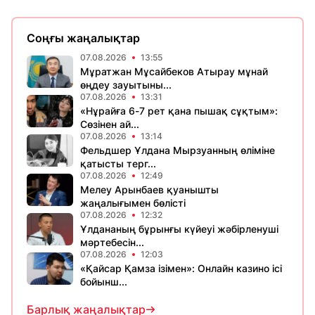
Соңғы жаңалықтар
07.08.2026
13:55
Мұратжан Мұсайбеков Атырау мұнай
өңдеу зауытыны...
07.08.2026
13:31
«Нұрайға 6-7 рет қана пышақ сұқтым»:
Сөзінен ай...
07.08.2026
13:14
Фельдшер Ұлдана Мырзуанның өліміне
қатысты терг...
07.08.2026
12:49
Мелеу Арынбаев қуанышты
жаңалығымен бөлісті
07.08.2026
12:32
Ұлдананың бұрынғы күйеуі жәбірленуші
мәртебесін...
07.08.2026
12:03
«Қайсар Қамза ізімен»: Онлайн казино ісі
бойынш...
Барлық жаңалықтар