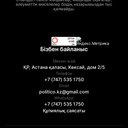
әлеуметтік мәселелер біздің назарымыздан тыс
қалмайды.
Бізбен байланыс
Мекен-жай
ҚР, Астана қаласы, Көксай, дом 2/5
Телефон
+7 (747) 535 1750
Email
politico.kz@gmail.com
WhatsApp
+7 (747) 535 1750
Құпиялық саясаты