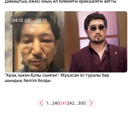
Димаштың әжесі оның ел білмейтін ерекшелігін айтты
04.12.25
09:13
“Арақ ішкен.Қолы сынған”: Мұқасан ісі туралы бар
шындық белгілі болды
1
…
240
241
242
…
300