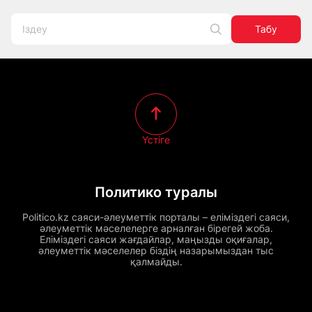
Табу
Үстіге
Политико туралы
Politico.kz саяси-әлеуметтік порталы – еліміздегі саяси,
әлеуметтік мәселелерге арналған бірегей жоба.
Еліміздегі саяси жағдайлар, маңызды оқиғалар,
әлеуметтік мәселелер біздің назарымыздан тыс
қалмайды.