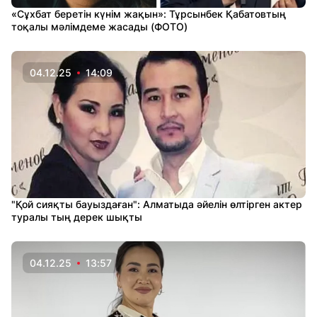
«Сұхбат беретін күнім жақын»: Тұрсынбек Қабатовтың
тоқалы мәлімдеме жасады (ФОТО)
04.12.25
14:09
"Қой сияқты бауыздаған": Алматыда әйелін өлтірген актер
туралы тың дерек шықты
04.12.25
13:57