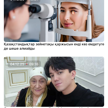
Қазақстандықтар зейнетақы қаржысын енді көз емдетуге
де шеше алмайды
04.12.25
09:16