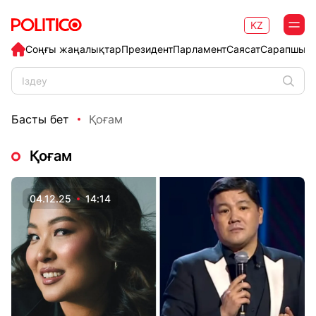
KZ
Соңғы жаңалықтар
Президент
Парламент
Саясат
Сарапшыл
Басты бет
Қоғам
Қоғам
04.12.25
14:14