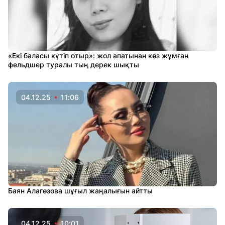
«Екі баласы күтіп отыр»: жол апатынан көз жұмған
фельдшер туралы тың дерек шықты
04.12.25
11:06
Баян Алагөзова шұғыл жаңалығын айтты
04.12.25
10:01