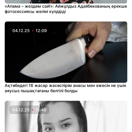
«Апама – жездем сай!»: Айжұлдыз Адайбекованың ерекше
фотосессиясы желіні күлдірді
04.12.25
12:09
Ақтөбедегі 16 жасар жасөспірім анасы мен әжесін не үшін
аяусыз пышақтағаны белгілі болды
04.12.25
11:40