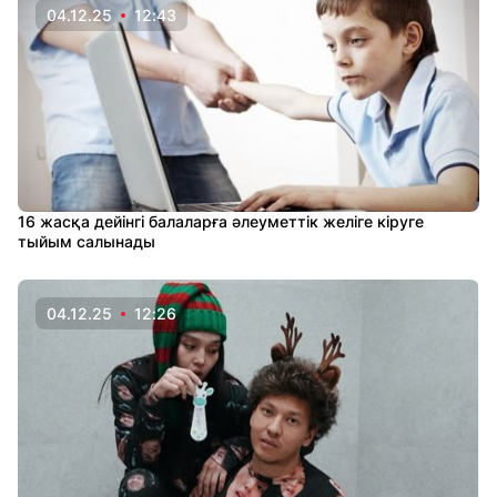
04.12.25
12:43
16 жасқа дейінгі балаларға әлеуметтік желіге кіруге
тыйым салынады
04.12.25
12:26