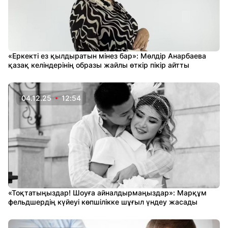
«Еркекті ез қылдыратын мінез бар»: Мөлдір Анарбаева
қазақ келіндерінің образы жайлы өткір пікір айтты
04.12.25
12:54
«Тоқтатыңыздар! Шоуға айналдырмаңыздар»: Марқұм
фельдшердің күйеуі көпшілікке шұғыл үндеу жасады