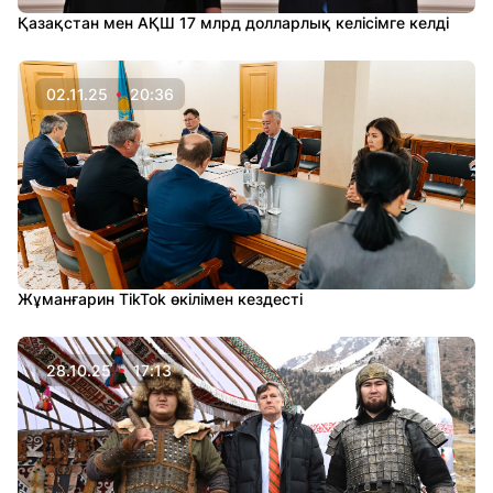
Қазақстан мен АҚШ 17 млрд долларлық келісімге келді
02.11.25
20:36
Жұманғарин TikTok өкілімен кездесті
28.10.25
17:13