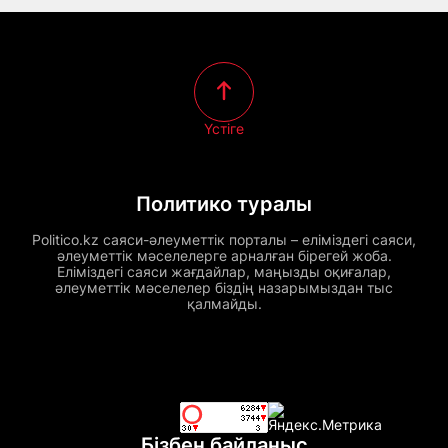
Үстіге
Политико туралы
Politico.kz саяси-әлеуметтік порталы – еліміздегі саяси,
әлеуметтік мәселелерге арналған бірегей жоба.
Еліміздегі саяси жағдайлар, маңызды оқиғалар,
әлеуметтік мәселелер біздің назарымыздан тыс
қалмайды.
Бізбен байланыс