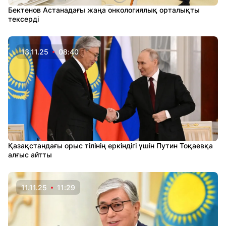
Бектенов Астанадағы жаңа онкологиялық орталықты
тексерді
13.11.25
08:40
Қазақстандағы орыс тілінің еркіндігі үшін Путин Тоқаевқа
алғыс айтты
11.11.25
11:29