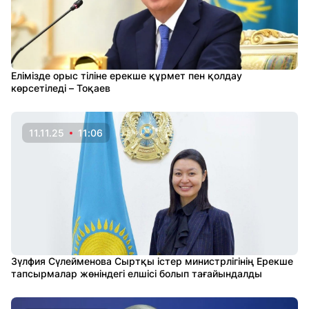
Елімізде орыс тіліне ерекше құрмет пен қолдау
көрсетіледі – Тоқаев
11.11.25
11:06
Зүлфия Сүлейменова Сыртқы істер министрлігінің Ерекше
тапсырмалар жөніндегі елшісі болып тағайындалды