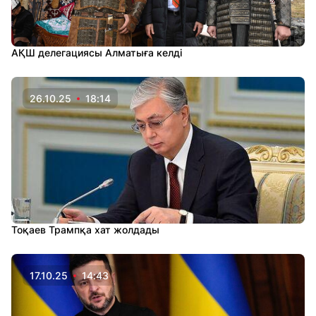
АҚШ делегациясы Алматыға келді
26.10.25
18:14
Тоқаев Трампқа хат жолдады
17.10.25
14:43