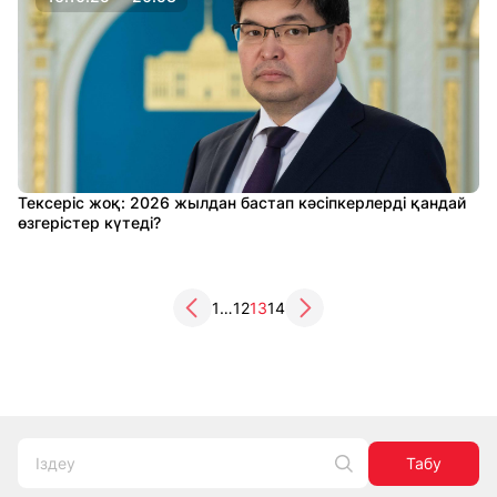
Тексеріс жоқ: 2026 жылдан бастап кәсіпкерлерді қандай
өзгерістер күтеді?
1
…
12
13
14
Табу