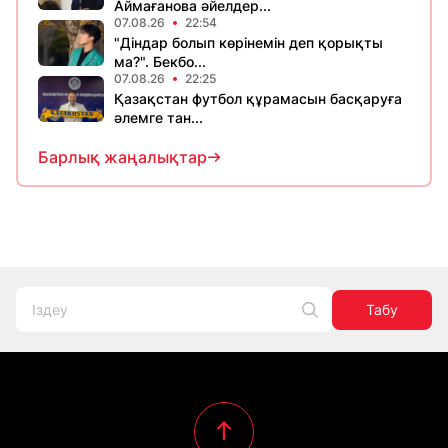
Аймағанова әйелдер...
07.08.26
22:54
"Діндар болып көрінемін деп қорықты
ма?". Бекбо...
07.08.26
22:25
Қазақстан футбол құрамасын басқаруға
әлемге тан...
Барлық жаңалықтар
Табу