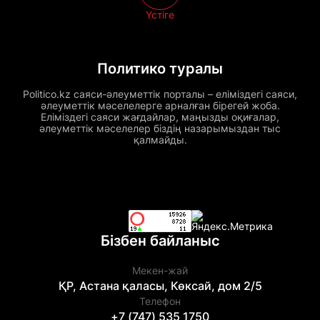
Үстіге
Политико туралы
Politico.kz саяси-әлеуметтік порталы – еліміздегі саяси,
әлеуметтік мәселелерге арналған бірегей жоба.
Еліміздегі саяси жағдайлар, маңызды оқиғалар,
әлеуметтік мәселелер біздің назарымыздан тыс
қалмайды.
Бізбен байланыс
Мекен-жай
ҚР, Астана қаласы, Көксай, дом 2/5
Телефон
+7 (747) 535 1750