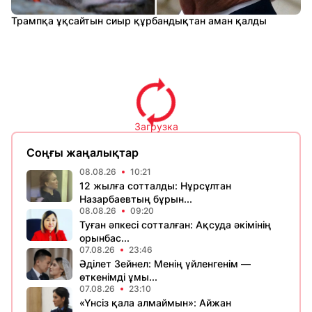
Трампқа ұқсайтын сиыр құрбандықтан аман қалды
Загрузка
Соңғы жаңалықтар
08.08.26
10:21
12 жылға сотталды: Нұрсұлтан
Назарбаевтың бұрын...
08.08.26
09:20
Туған әпкесі сотталған: Ақсуда әкімінің
орынбас...
07.08.26
23:46
Әділет Зейнел: Менің үйленгенім —
өткенімді ұмы...
07.08.26
23:10
«Үнсіз қала алмаймын»: Айжан