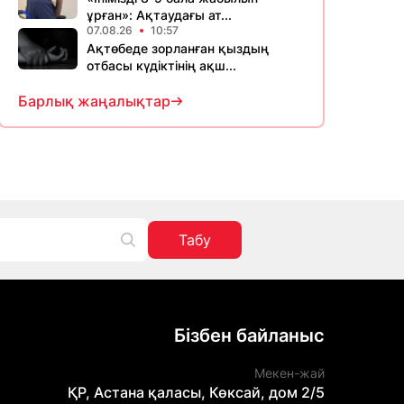
ұрған»: Ақтаудағы ат...
07.08.26
10:57
Ақтөбеде зорланған қыздың
отбасы күдіктінің ақш...
Барлық жаңалықтар
Табу
Бізбен байланыс
Мекен-жай
ҚР, Астана қаласы, Көксай, дом 2/5