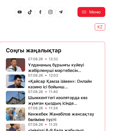
Меню
KZ
Соңғы жаңалықтар
07.08.26
12:32
Ұлдананың бұрынғы күйеуі
жәбірленуші мәртебесін...
07.08.26
12:03
«Қайсар Қамза ізімен»: Онлайн
казино ісі бойынш...
07.08.26
11:40
Шымкенттегі изоляторда көз
жұмған қыздың ісінде...
07.08.26
11:34
Кенжебек Жанәбілов жансақтау
бөліміне түсті
07.08.26
11:25
«Інімізді 8-9 бала жабылып