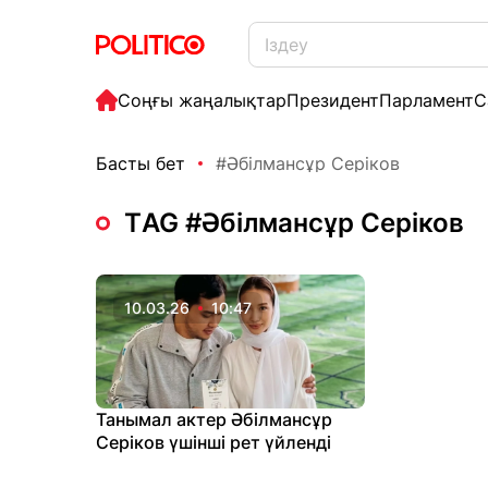
Соңғы жаңалықтар
Президент
Парламент
С
Басты бет
#Әбілмансұр Серіков
ТAG #Әбілмансұр Серіков
10.03.26
10:47
Танымал актер Әбілмансұр
Серіков үшінші рет үйленді