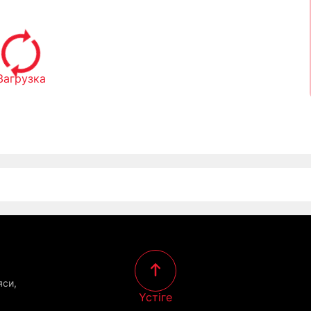
Загрузка
яси,
Үстіге