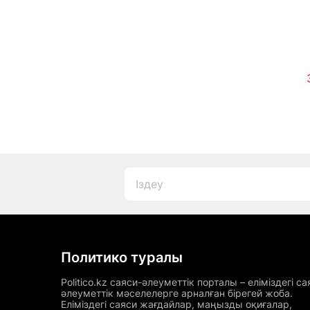
Политико туралы
Politico.kz саяси-әлеуметтік порталы – еліміздегі са
әлеуметтік мәселелерге арналған бірегей жоба.
Еліміздегі саяси жағдайлар, маңызды оқиғалар,