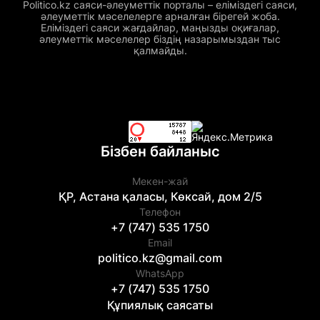
Politico.kz саяси-әлеуметтік порталы – еліміздегі саяси,
әлеуметтік мәселелерге арналған бірегей жоба.
Еліміздегі саяси жағдайлар, маңызды оқиғалар,
әлеуметтік мәселелер біздің назарымыздан тыс
қалмайды.
Бізбен байланыс
Мекен-жай
ҚР, Астана қаласы, Көксай, дом 2/5
Телефон
+7 (747) 535 1750
Email
politico.kz@gmail.com
WhatsApp
+7 (747) 535 1750
Құпиялық саясаты