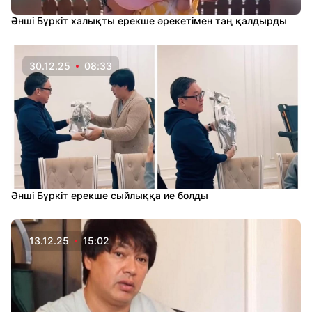
Әнші Бүркіт халықты ерекше әрекетімен таң қалдырды
30.12.25
08:33
Әнші Бүркіт ерекше сыйлыққа ие болды
13.12.25
15:02