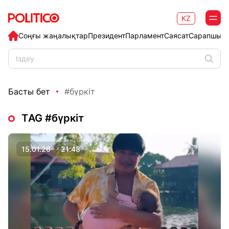
KZ
Соңғы жаңалықтар
Президент
Парламент
Саясат
Сарапшыл
Басты бет
#бүркіт
ТAG #бүркіт
15.01.26
21:48