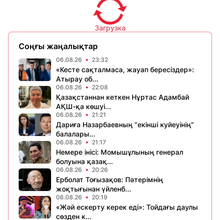
Загрузка
Соңғы жаңалықтар
06.08.26
23:32
«Кесте сақталмаса, жауап бересіздер»:
Атырау об...
06.08.26
22:08
Қазақстаннан кеткен Нұртас Адамбай
АҚШ-қа көшуі...
06.08.26
21:21
Дариға Назарбаевның “екінші куйеуінің”
балалары...
06.08.26
21:17
Немере інісі: Момышұлының генерал
болуына қазақ...
06.08.26
20:26
Ерболат Тоғызақов: Пәтерімнің
жоқтығынан үйленб...
06.08.26
20:19
«Жәй ескерту керек еді»: Тойдағы даулы
сөзден к...