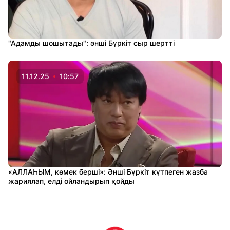
"Адамды шошытады": әнші Бүркіт сыр шертті
11.12.25
10:57
«АЛЛАҺЫМ, көмек берші»: Әнші Бүркіт күтпеген жазба
жариялап, елді ойландырып қойды