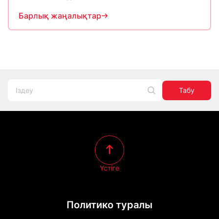
Барлық жаңалықтар
Табу
Үстіге
Политико туралы