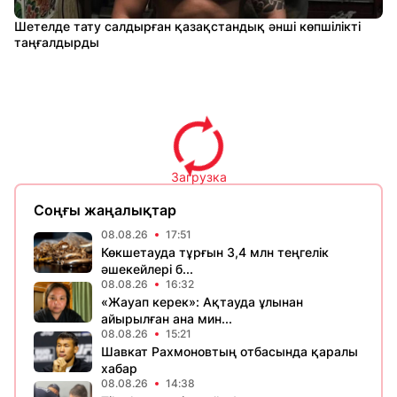
Шетелде тату салдырған қазақстандық әнші көпшілікті
таңғалдырды
Загрузка
Соңғы жаңалықтар
08.08.26
17:51
Көкшетауда тұрғын 3,4 млн теңгелік
әшекейлері б...
08.08.26
16:32
«Жауап керек»: Ақтауда ұлынан
айырылған ана мин...
08.08.26
15:21
Шавкат Рахмоновтың отбасында қаралы
хабар
08.08.26
14:38