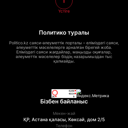
Үстіге
Политико туралы
Politico.kz саяси-әлеуметтік порталы – еліміздегі саяси,
әлеуметтік мәселелерге арналған бірегей жоба.
Еліміздегі саяси жағдайлар, маңызды оқиғалар,
әлеуметтік мәселелер біздің назарымыздан тыс
қалмайды.
Бізбен байланыс
Мекен-жай
ҚР, Астана қаласы, Көксай, дом 2/5
Телефон