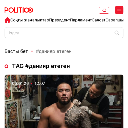
KZ
Соңғы жаңалықтар
Президент
Парламент
Саясат
Сарапшыл
Басты бет
#данияр өтеген
ТAG #данияр өтеген
05.01.26
12:07