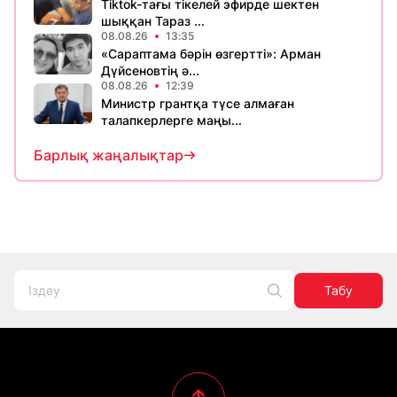
Tiktok-тағы тікелей эфирде шектен
шыққан Тараз ...
08.08.26
13:35
«Сараптама бәрін өзгертті»: Арман
Дүйсеновтің ә...
08.08.26
12:39
Министр грантқа түсе алмаған
талапкерлерге маңы...
Барлық жаңалықтар
Табу