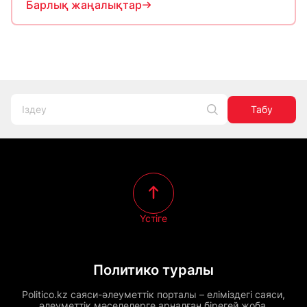
Барлық жаңалықтар
Табу
Үстіге
Политико туралы
Politico.kz саяси-әлеуметтік порталы – еліміздегі саяси,
әлеуметтік мәселелерге арналған бірегей жоба.