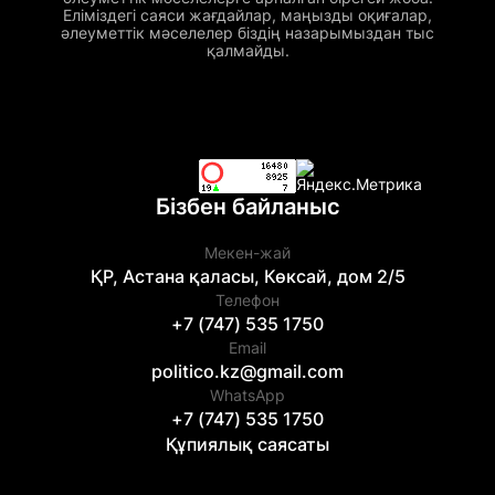
Еліміздегі саяси жағдайлар, маңызды оқиғалар,
әлеуметтік мәселелер біздің назарымыздан тыс
қалмайды.
Бізбен байланыс
Мекен-жай
ҚР, Астана қаласы, Көксай, дом 2/5
Телефон
+7 (747) 535 1750
Email
politico.kz@gmail.com
WhatsApp
+7 (747) 535 1750
Құпиялық саясаты