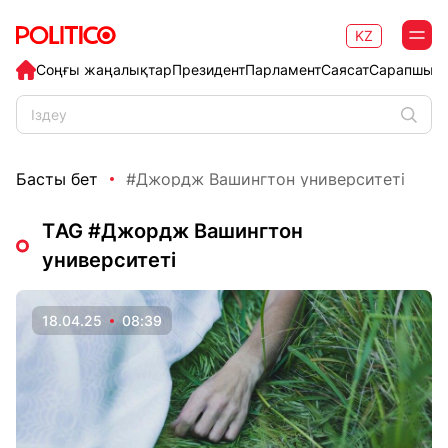
KZ
Соңғы жаңалықтар
Президент
Парламент
Саясат
Сарапшыл
Басты бет
#Джордж Вашингтон университеті
ТAG #Джордж Вашингтон
университеті
18.04.25
08:39