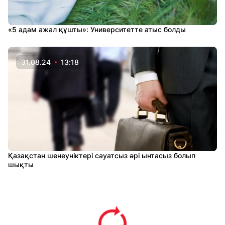
«5 адам ажал құшты»: Университетте атыс болды
31.08.24
13:18
Қазақстан шенеуніктері сауатсыз әрі ынтасыз болып
шықты