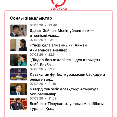
Загрузка
Соңғы жаңалықтар
07.08.26
23:46
Әділет Зейнел: Менің үйленгенім —
өткенімді ұмы...
07.08.26
23:10
«Үнсіз қала алмаймын»: Айжан
Аймағанова әйелдер...
07.08.26
22:54
"Діндар болып көрінемін деп қорықты
ма?". Бекбо...
07.08.26
22:25
Қазақстан футбол құрамасын басқаруға
әлемге тан...
07.08.26
21:16
6 млрд теңгелік алаяқтық: Атырауда
экс-басшылар...
07.08.26
21:09
Бекболат Тілеухан жауапсыз махаббаты
туралы: Қы...