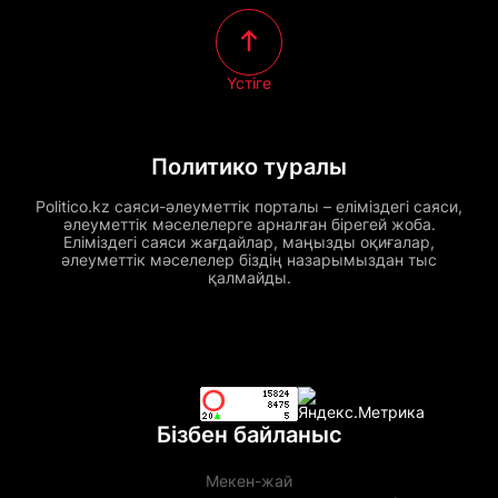
Үстіге
Политико туралы
Politico.kz саяси-әлеуметтік порталы – еліміздегі саяси,
әлеуметтік мәселелерге арналған бірегей жоба.
Еліміздегі саяси жағдайлар, маңызды оқиғалар,
әлеуметтік мәселелер біздің назарымыздан тыс
қалмайды.
Бізбен байланыс
Мекен-жай