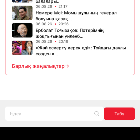
балалары...
06.08.26
21:17
Немере інісі: Момышұлының генерал
болуына қазақ...
06.08.26
20:26
Ерболат Тоғызақов: Пәтерімнің
жоқтығынан үйленб...
06.08.26
20:19
«Жәй ескерту керек еді»: Тойдағы даулы
сөзден к...
Барлық жаңалықтар
Табу