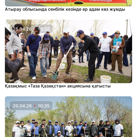
Атырау облысында сенбілік кезінде ер адам көз жұмды
25.04.26
16:32
Қазақмыс «Таза Қазақстан» акциясына қатысты
20.04.26
10:35