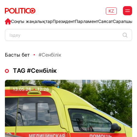
KZ
Соңғы жаңалықтар
Президент
Парламент
Саясат
Сарапшыл
Басты бет
#Сенбілік
ТAG #Сенбілік
13.05.26
12:26