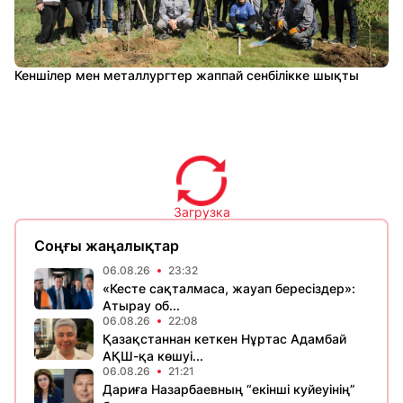
Кеншілер мен металлургтер жаппай сенбілікке шықты
Загрузка
Соңғы жаңалықтар
06.08.26
23:32
«Кесте сақталмаса, жауап бересіздер»:
Атырау об...
06.08.26
22:08
Қазақстаннан кеткен Нұртас Адамбай
АҚШ-қа көшуі...
06.08.26
21:21
Дариға Назарбаевның “екінші куйеуінің”