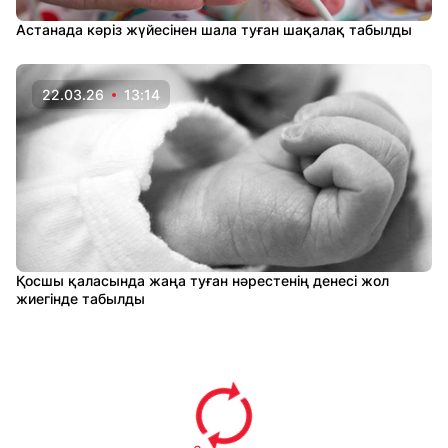
Астанада кәріз жүйесінен шала туған шақалақ табылды
22.03.26
13:14
Қосшы қаласында жаңа туған нәрестенің денесі жол
жиегінде табылды