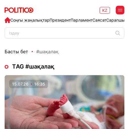
KZ
Соңғы жаңалықтар
Президент
Парламент
Саясат
Сарапшыл
Басты бет
#шақалақ
ТAG #шақалақ
15.07.26
16:35