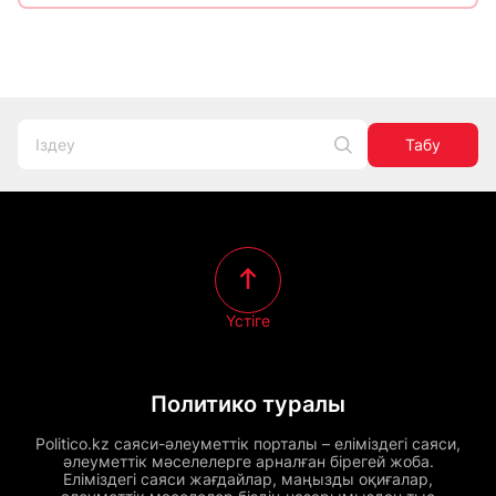
Табу
Үстіге
Политико туралы
Politico.kz саяси-әлеуметтік порталы – еліміздегі саяси,
әлеуметтік мәселелерге арналған бірегей жоба.
Еліміздегі саяси жағдайлар, маңызды оқиғалар,