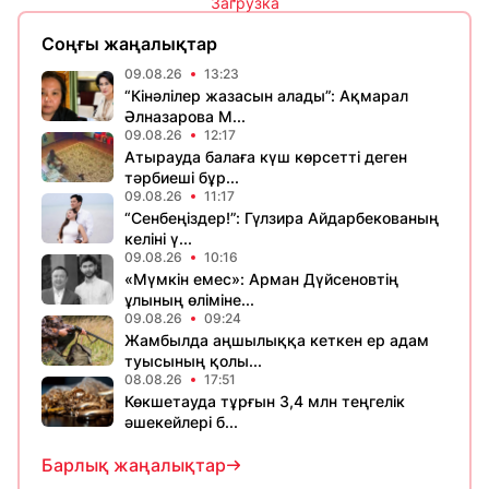
Загрузка
Соңғы жаңалықтар
09.08.26
13:23
“Кінәлілер жазасын алады”: Ақмарал
Әлназарова М...
09.08.26
12:17
Атырауда балаға күш көрсетті деген
тәрбиеші бұр...
09.08.26
11:17
“Сенбеңіздер!”: Гүлзира Айдарбекованың
келіні ү...
09.08.26
10:16
«Мүмкін емес»: Арман Дүйсеновтің
ұлының өліміне...
09.08.26
09:24
Жамбылда аңшылыққа кеткен ер адам
туысының қолы...
08.08.26
17:51
Көкшетауда тұрғын 3,4 млн теңгелік
әшекейлері б...
Барлық жаңалықтар