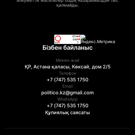
әлеуметтік мәселелер біздің назарымыздан тыс
қалмайды.
Бізбен байланыс
Мекен-жай
ҚР, Астана қаласы, Көксай, дом 2/5
Телефон
+7 (747) 535 1750
Email
politico.kz@gmail.com
WhatsApp
+7 (747) 535 1750
Құпиялық саясаты