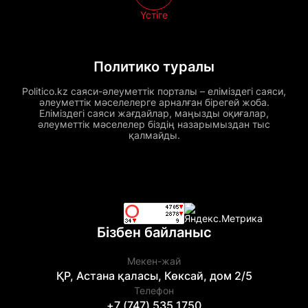
Үстіге
Политико туралы
Politico.kz саяси-әлеуметтік порталы – еліміздегі саяси,
әлеуметтік мәселелерге арналған бірегей жоба.
Еліміздегі саяси жағдайлар, маңызды оқиғалар,
әлеуметтік мәселелер біздің назарымыздан тыс
қалмайды.
Бізбен байланыс
Мекен-жай
ҚР, Астана қаласы, Көксай, дом 2/5
Телефон
+7 (747) 535 1750