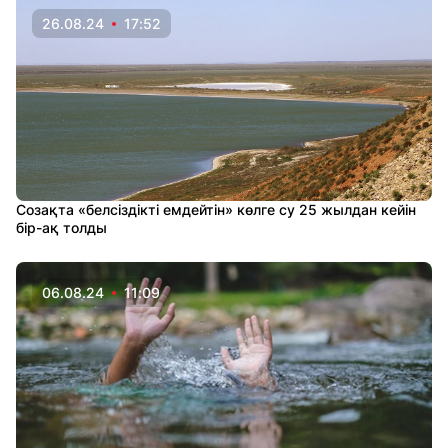
26.08.24
17:52
Созақта «белсіздікті емдейтін» көлге су 25 жылдан кейін
бір-ақ толды
06.08.24
11:09