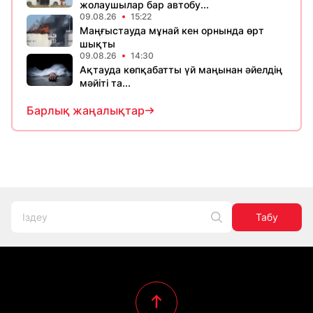
жолаушылар бар автобу...
09.08.26
15:22
Маңғыстауда мұнай кен орнында өрт
шықты
09.08.26
14:30
Ақтауда көпқабатты үй маңынан әйелдің
мәйіті та...
Барлық жаңалықтар
Табу