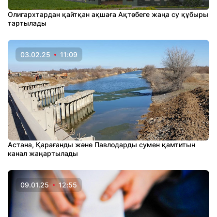
Олигархтардан қайтқан ақшаға Ақтөбеге жаңа су құбыры
тартылады
03.02.25
11:09
Астана, Қарағанды және Павлодарды сумен қамтитын
канал жаңартылады
09.01.25
12:55