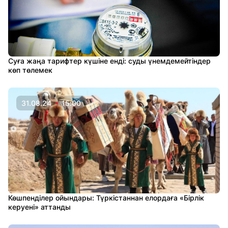
Суға жаңа тарифтер күшіне енді: cуды үнемдемейтіндер
көп төлемек
31.08.24
15:00
Көшпенділер ойындары: Түркістаннан елордаға «Бірлік
керуені» аттанды