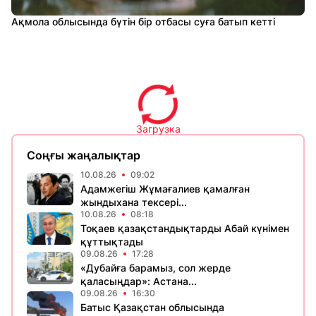
Ақмола облысында бүтін бір отбасы суға батып кетті
Загрузка
Соңғы жаңалықтар
10.08.26
09:02
Адамжегіш Жұмағалиев қамалған
жындыхана тексері...
10.08.26
08:18
Тоқаев қазақстандықтарды Абай күнімен
құттықтады
09.08.26
17:28
«Дубайға барамыз, сол жерде
қаласыңдар»: Астана...
09.08.26
16:30
Батыс Қазақстан облысында