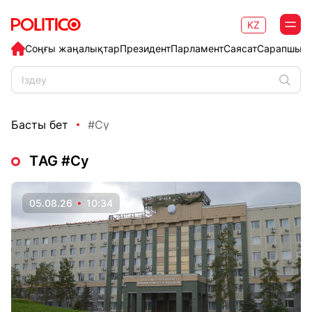
KZ
Соңғы жаңалықтар
Президент
Парламент
Саясат
Сарапшыл
Басты бет
#Су
ТAG #Су
05.08.26
10:34