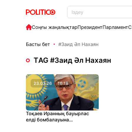
Соңғы жаңалықтар
Президент
Парламент
С
Басты бет
#Заид Әл Нахаян
ТAG #Заид Әл Нахаян
23.03.26
16:18
Тоқаев Иранның бауырлас
елді бомбалауына
алаңдаушылық білдірді