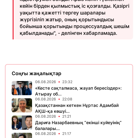
кейін бірден қылмыстық іс қозғалды. Қазіргі
уақытта қажетті тергеу шаралары
жүргізіліп жатыр, оның қорытындысы
бойынша қорытынды процессуалдық шешім
қабылданады", - делінген хабарламада.
Соңғы жаңалықтар
06.08.2026
23:32
«Кесте сақталмаса, жауап бересіздер»:
Атырау об...
06.08.2026
22:08
Қазақстаннан кеткен Нұртас Адамбай
АҚШ-қа көшуі...
06.08.2026
21:21
Дариға Назарбаевның “екінші куйеуінің”
балалары...
06.08.2026
21:17