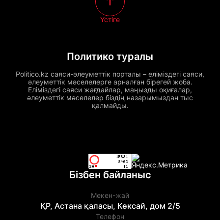
Үстіге
Политико туралы
Politico.kz саяси-әлеуметтік порталы – еліміздегі саяси,
әлеуметтік мәселелерге арналған бірегей жоба.
Еліміздегі саяси жағдайлар, маңызды оқиғалар,
әлеуметтік мәселелер біздің назарымыздан тыс
қалмайды.
Бізбен байланыс
Мекен-жай
ҚР, Астана қаласы, Көксай, дом 2/5
Телефон