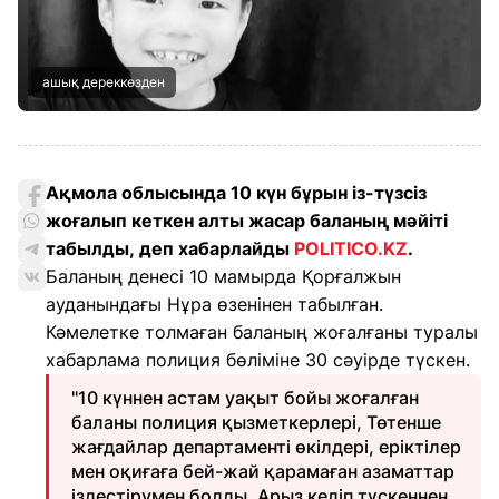
ашық дереккөзден
Ақмола облысында 10 күн бұрын із-түзсіз
жоғалып кеткен алты жасар баланың мәйіті
табылды, деп хабарлайды
POLITICO.KZ
.
Баланың денесі 10 мамырда Қорғалжын
ауданындағы Нұра өзенінен табылған.
Кәмелетке толмаған баланың жоғалғаны туралы
хабарлама полиция бөліміне 30 сәуірде түскен.
"10 күннен астам уақыт бойы жоғалған
баланы полиция қызметкерлері, Төтенше
жағдайлар департаменті өкілдері, еріктілер
мен оқиғаға бей-жай қарамаған азаматтар
іздестірумен болды. Арыз келіп түскеннен