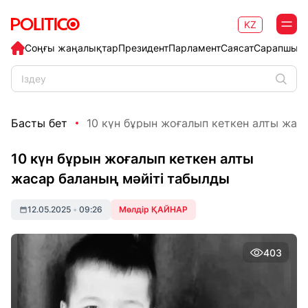
KZ
Соңғы жаңалықтар
Президент
Парламент
Саясат
Сарапшыл
Басты бет
10 күн бұрын жоғалып кеткен алты жасар
10 күн бұрын жоғалып кеткен алты
жасар баланың мәйіті табылды
12.05.2025
•
09:26
Мөлдір ҚАЙНАР
403