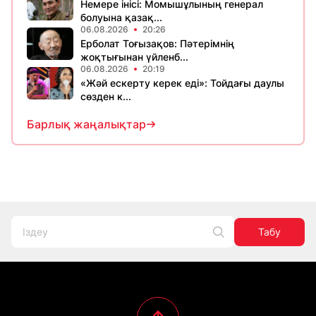
Немере інісі: Момышұлының генерал
болуына қазақ...
06.08.2026
20:26
Ерболат Тоғызақов: Пәтерімнің
жоқтығынан үйленб...
06.08.2026
20:19
«Жәй ескерту керек еді»: Тойдағы даулы
сөзден к...
Барлық жаңалықтар
Табу