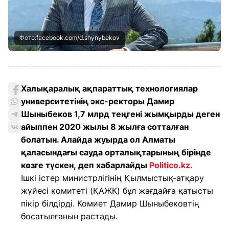
Фото:facebook.com/d.shynybekov
Халықаралық ақпараттық технологиялар
университетінің экс-ректоры Дамир
Шыныбеков 1,7 млрд теңгені жымқырды деген
айыппен 2020 жылы 8 жылға сотталған
болатын. Алайда жуырда ол Алматы
қаласындағы сауда орталықтарының бірінде
көзге түскен, деп хабарлайды
Politico.kz.
Ішкі істер министрлігінің Қылмыстық-атқару
жүйесі комитеті (ҚАЖК) бұл жағдайға қатысты
пікір білдірді. Комиет Дамир Шыныбековтің
босатылғанын растады.