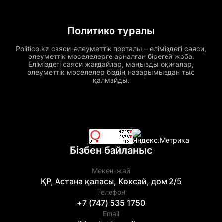
Политико туралы
Politico.kz саяси-әлеуметтік порталы – еліміздегі саяси,
әлеуметтік мәселелерге арналған бірегей жоба.
Еліміздегі саяси жағдайлар, маңызды оқиғалар,
әлеуметтік мәселелер біздің назарымыздан тыс
қалмайды.
Бізбен байланыс
Мекен-жай
ҚР, Астана қаласы, Көксай, дом 2/5
Телефон
+7 (747) 535 1750
Email