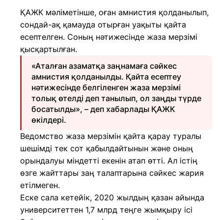
ҚАЖК мәліметінше, оған амнистия қолданылып,
сондай-ақ қамауда отырған уақыты қайта
есептелген. Соның нәтижесінде жаза мерзімі
қысқартылған.
«Аталған азаматқа заңнамаға сәйкес
амнистия қолданылды. Қайта есептеу
нәтижесінде белгіленген жаза мерзімі
толық өтелді деп танылып, ол заңды түрде
босатылды», – деп хабарлады ҚАЖК
өкілдері.
Ведомство жаза мерзімін қайта қарау туралы
шешімді тек сот қабылдайтынын және оның
орындалуы міндетті екенін атап өтті. Ал істің
өзге жайттары заң талаптарына сәйкес жария
етілмеген.
Еске сала кетейік, 2020 жылдың қазан айында
университеттен 1,7 млрд теңге жымқыру ісі