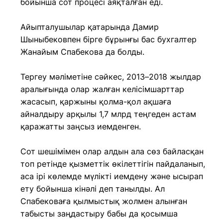
бойынша сот процесі аяқталған еді.
Айыпталушылар қатарында Дамир
Шыныбековпен бірге бұрынғы бас бухгалтер
Жанайым Спабекова да болды.
Тергеу мәліметіне сәйкес, 2013–2018 жылдар
аралығында олар жалған келісімшарттар
жасасып, қаржыны қолма-қол ақшаға
айналдыру арқылы 1,7 млрд теңгеден астам
қаражатты заңсыз иемденген.
Сот шешімімен олар алдын ала сөз байласқан
топ ретінде қызметтік өкілеттігін пайдаланып,
аса ірі көлемде мүлікті иемдену және ысырап
ету бойынша кінәлі деп танылды. Ал
Спабековаға қылмыстық жолмен алынған
табысты заңдастыру бабы да қосымша