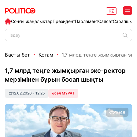
KZ
Соңғы жаңалықтар
Президент
Парламент
Саясат
Сарапшыл
Басты бет
Қоғам
1,7 млрд теңге жымқырған экс-
1,7 млрд теңге жымқырған экс-ректор
мерзімінен бұрын босап шықты
12.02.2026
•
12:25
Әсел МҰРАТ
1048