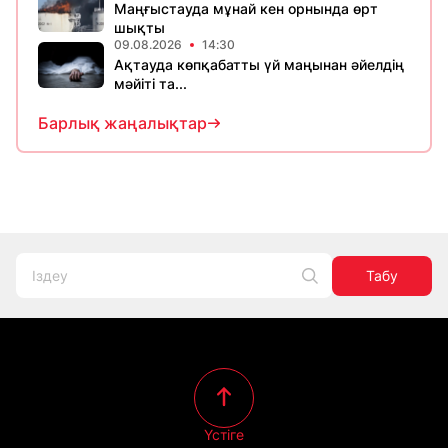
Маңғыстауда мұнай кен орнында өрт
шықты
09.08.2026
14:30
Ақтауда көпқабатты үй маңынан әйелдің
мәйіті та...
Барлық жаңалықтар
Табу
Үстіге