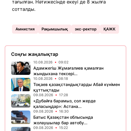
тағылған. Нәтижесінде екеуі де 8 жылға
сотталды.
Амнистия
Рақымшылық
экс-ректор
ҚАЖК
Соңғы жаңалықтар
10.08.2026
09:02
Адамжегіш Жұмағалиев қамалған
жындыхана тексері...
10.08.2026
08:18
Тоқаев қазақстандықтарды Абай күнімен
құттықтады
09.08.2026
17:28
«Дубайға барамыз, сол жерде
қаласыңдар»: Астана...
09.08.2026
16:30
Батыс Қазақстан облысында
жолаушылар бар автобу...
09.08.2026
15:22