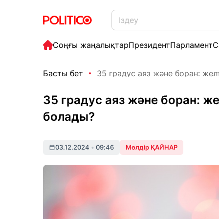
Соңғы жаңалықтар
Президент
Парламент
С
Басты бет
35 градус аяз және боран: желт
35 градус аяз және боран: ж
болады?
03.12.2024
•
09:46
Мөлдір ҚАЙНАР