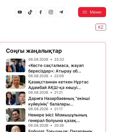
Меню
KZ
Соңғы жаңалықтар
06.08.2026
23:32
«Кесте сақталмаса, жауап
бересіздер»: Атырау об...
06.08.2026
22:08
Қазақстаннан кеткен Нұртас
Адамбай АҚШ-қа көшуі...
06.08.2026
21:21
Дариға Назарбаевның “екінші
куйеуінің” балалары...
06.08.2026
21:17
Немере інісі: Момышұлының
генерал болуына қазақ...
06.08.2026
20:26
Ерболат Тоғызақов: Пәтерімнің