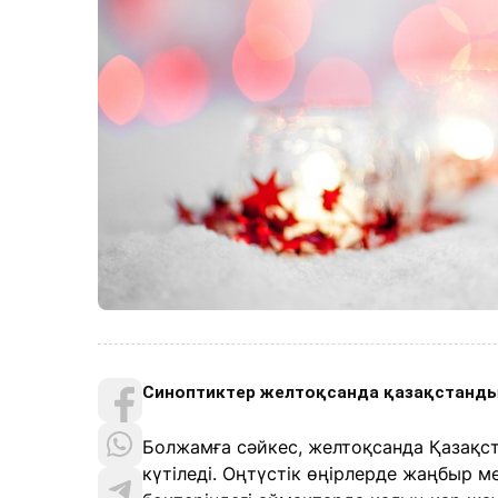
Синоптиктер желтоқсанда қазақстандық
Болжамға сәйкес, желтоқсанда Қазақста
күтіледі. Оңтүстік өңірлерде жаңбыр 