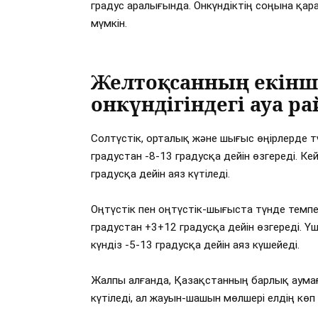
градус аралығында. Онкүндіктің соңына қара
мүмкін.
Желтоқсанның екінш
онкүндігіндегі ауа 
Солтүстік, орталық және шығыс өңірлерде тү
градустан -8-13 градусқа дейін өзгереді. Кей
градусқа дейін аяз күтіледі.
Оңтүстік пен оңтүстік-шығыста түнде темпер
градустан +3+12 градусқа дейін өзгереді. Үші
күндіз -5-13 градусқа дейін аяз күшейеді.
Жалпы алғанда, Қазақстанның барлық аума
күтіледі, ал жауын-шашын мөлшері елдің көп