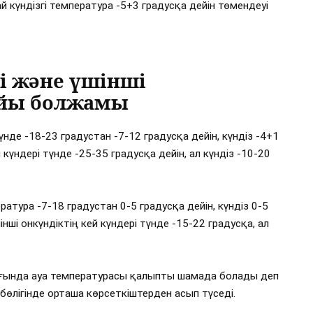
й күндізгі температура -5+3 градусқа дейін төмендеуі
і және үшінші
райы болжамы
нде -18-23 градустан -7-12 градусқа дейін, күндіз -4+1
 күндері түнде -25-35 градусқа дейін, ал күндіз -10-20
атура -7-18 градустан 0-5 градусқа дейін, күндіз 0-5
нші онкүндіктің кей күндері түнде -15-22 градусқа, ал
ғында ауа температурасы қалыпты шамада болады деп
 бөлігінде орташа көрсеткіштерден асып түседі.