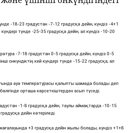
нде -18-23 градустан -7-12 градусқа дейін, күндіз -4+1
 күндері түнде -25-35 градусқа дейін, ал күндіз -10-20
атура -7-18 градустан 0-5 градусқа дейін, күндіз 0-5
нші онкүндіктің кей күндері түнде -15-22 градусқа, ал
ғында ауа температурасы қалыпты шамада болады деп
 бөлігінде орташа көрсеткіштерден асып түседі.
адустан -1-8 градусқа дейін, таулы аймақтарда -10-15
градусқа дейін көтеріледі.
ң жағалауында +3 градусқа дейін жылы болады, күндіз +1+8