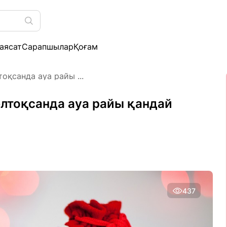
аясат
Сарапшылар
Қоғам
оқсанда ауа райы ...
елтоқсанда ауа райы қандай
437