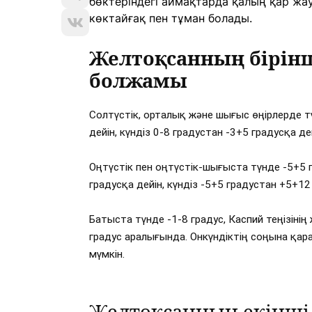
бөктеріндегі аймақтарда қалың қар жа
көктайғақ пен тұман болады.
Желтоқсанның бірінші
болжамы
Солтүстік, орталық және шығыс өңірлерде т
дейін, күндіз 0-8 градустан -3+5 градусқа дей
Оңтүстік пен оңтүстік-шығыста түнде -5+5 г
градусқа дейін, күндіз -5+5 градустан +5+12 
Батыста түнде -1-8 градус, Каспий теңізіні
градус аралығында. Онкүндіктің соңына қара
мүмкін.
Желтоқсанның екінші 