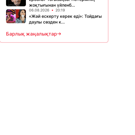
жоқтығынан үйленб...
06.08.2026
20:19
«Жәй ескерту керек еді»: Тойдағы
даулы сөзден к...
Барлық жаңалықтар