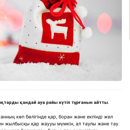
тарды қандай ауа райы күтіп тұрғанын айтты.
нның көп бөлігінде қар, боран және екпінді жел
мен жылбысқы қар жаууы мүмкін, ал таулы және тау