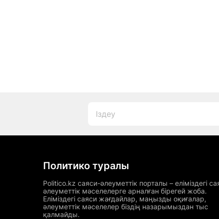
Политико туралы
Politico.kz саяси-әлеуметтік порталы – еліміздегі са
әлеуметтік мәселелерге арналған бірегей жоба.
Еліміздегі саяси жағдайлар, маңызды оқиғалар,
әлеуметтік мәселелер біздің назарымыздан тыс
қалмайды.