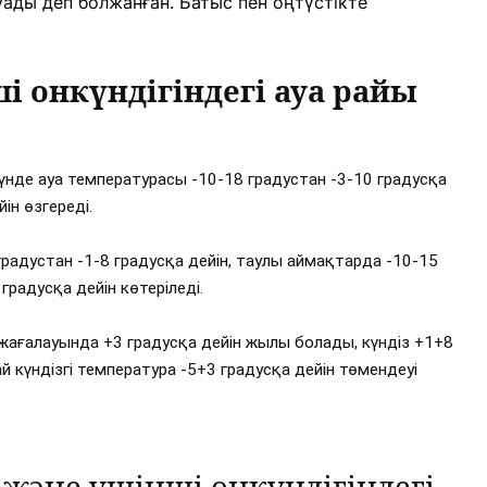
уады деп болжанған. Батыс пен оңтүстікте
 онкүндігіндегі ауа райы
үнде ауа температурасы -10-18 градустан -3-10 градусқа
ін өзгереді.
радустан -1-8 градусқа дейін, таулы аймақтарда -10-15
градусқа дейін көтеріледі.
ң жағалауында +3 градусқа дейін жылы болады, күндіз +1+8
й күндізгі температура -5+3 градусқа дейін төмендеуі
және үшінші онкүндігіндегі