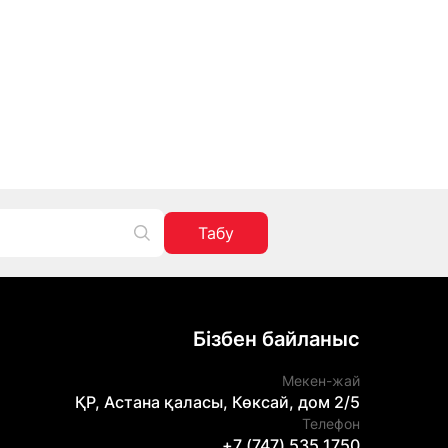
Табу
Бізбен байланыс
Мекен-жай
ҚР, Астана қаласы, Көксай, дом 2/5
Телефон
+7 (747) 535 1750