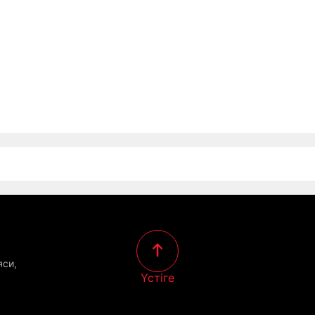
яси,
Үстіге