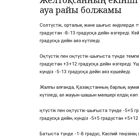
ауа райы болжамы
Солтүстік, орталық және шығыс өңірлерде тү
градустан -8-13 градусқа дейін өзгереді. Кей
градусқа дейін аяз күтіледі.
Оңтүстік пен оңтүстік-шығыста түнде темпер
градустан +3+12 градусқа дейін өзгереді. Үші
күндіз -5-13 градусқа дейін аяз күшейеді.
Жалпы алғанда, Қазақстанның барлық аума
күтіледі, ал жауын-шашын мөлшері елдің көп
ңтүстік пен оңтүстік-шығыста түнде -5+5 гр
градусқа дейін, күндіз -5+5 градустан +5+12 
Батыста түнде -1-8 градус, Каспий теңізіні