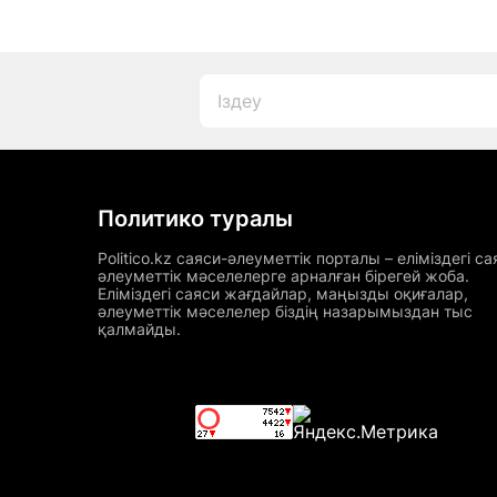
Политико туралы
Politico.kz саяси-әлеуметтік порталы – еліміздегі са
әлеуметтік мәселелерге арналған бірегей жоба.
Еліміздегі саяси жағдайлар, маңызды оқиғалар,
әлеуметтік мәселелер біздің назарымыздан тыс
қалмайды.