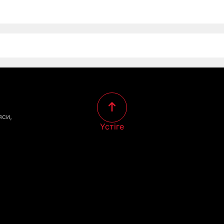
яси,
Үстіге