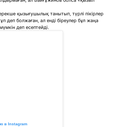
қалдырмаған, ал Байғұжинов болса «қызыл
ерекше қызығушылық танытып, түрлі пікірлер
жұп деп болжаған, ал енді біреулер бұл жаңа
мүмкін деп есептейді.
ю в Instagram