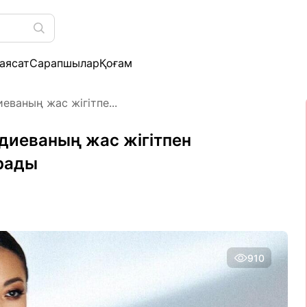
аясат
Сарапшылар
Қоғам
еваның жас жігітпе...
диеваның жас жігітпен
арады
910