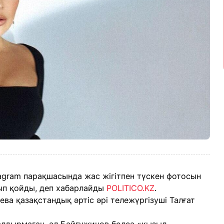
tagram парақшасында жас жігітпен түскен фотосын
п қойды, деп хабарлайды
POLITICO.KZ
.
ва қазақстандық әртіс әрі тележүргізуші Талғат