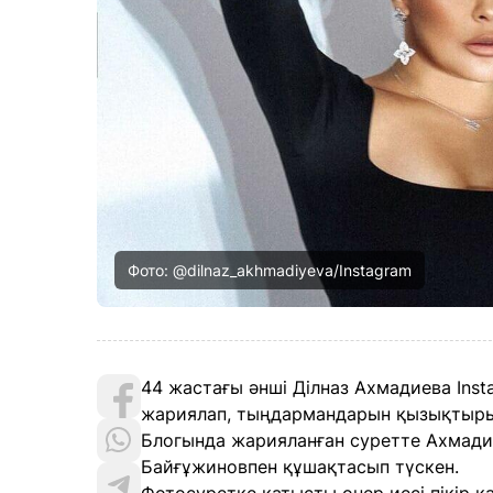
Фото: @dilnaz_akhmadiyeva/Instagram
44 жастағы әнші Ділназ Ахмадиева Ins
жариялап, тыңдармандарын қызықтыры
Блогында жарияланған суретте Ахмадие
Байғұжиновпен құшақтасып түскен.