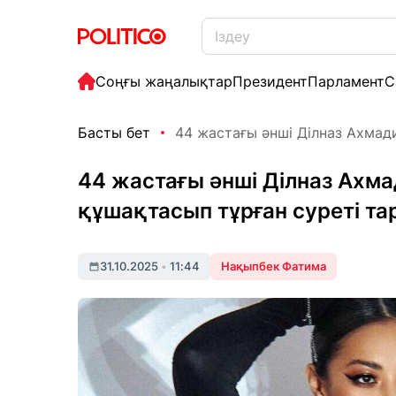
Соңғы жаңалықтар
Президент
Парламент
С
Басты бет
44 жастағы әнші Ділназ Ахмади
44 жастағы әнші Ділназ Ахма
құшақтасып тұрған суреті т
31.10.2025
•
11:44
Нақыпбек Фатима