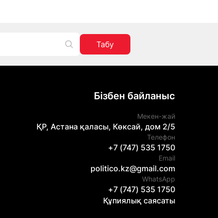
Табу
Бізбен байланыс
Мекен-жай
ҚР, Астана қаласы, Көксай, дом 2/5
Телефон
+7 (747) 535 1750
Email
politico.kz@gmail.com
WhatsApp
+7 (747) 535 1750
Құпиялық саясаты