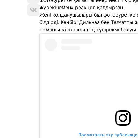
Фотосуретке қатысты өнер иесі пікір 
жүрекшемен» реакция қалдырған.
Желі қолданушылары бұл фотосуретке 
білдірді. Кейбірі Дильназ бен Талғатты 
романтикалық клиптің түсірілімі болуы 
Посмотреть эту публикаци