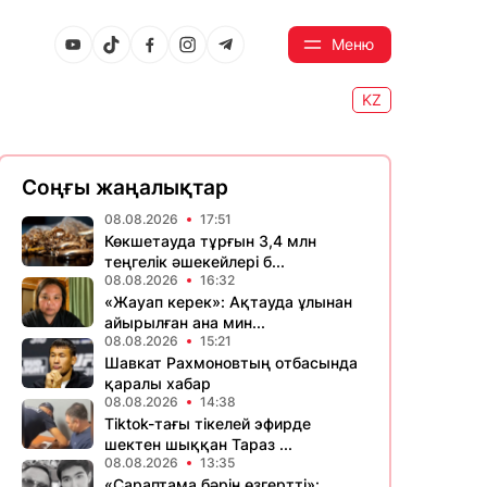
Меню
KZ
Соңғы жаңалықтар
08.08.2026
17:51
Көкшетауда тұрғын 3,4 млн
теңгелік әшекейлері б...
08.08.2026
16:32
«Жауап керек»: Ақтауда ұлынан
айырылған ана мин...
08.08.2026
15:21
Шавкат Рахмоновтың отбасында
қаралы хабар
08.08.2026
14:38
Tiktok-тағы тікелей эфирде
шектен шыққан Тараз ...
08.08.2026
13:35
«Сараптама бәрін өзгертті»: