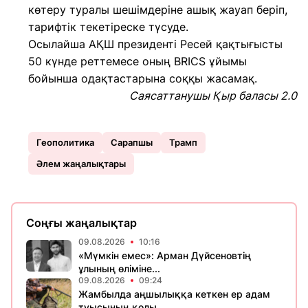
көтеру туралы шешімдеріне ашық жауап беріп,
тарифтік текетіреске түсуде.
Осылайша АҚШ президенті Ресей қақтығысты
50 күнде реттемесе оның BRICS ұйымы
бойынша одақтастарына соққы жасамақ.
Саясаттанушы Қыр баласы 2.0
Геополитика
Сарапшы
Трамп
Әлем жаңалықтары
Соңғы жаңалықтар
09.08.2026
10:16
«Мүмкін емес»: Арман Дүйсеновтің
ұлының өліміне...
09.08.2026
09:24
Жамбылда аңшылыққа кеткен ер адам
туысының қолы...