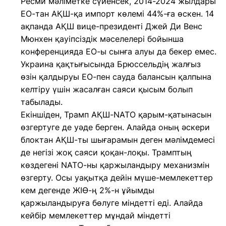
Ресми мәліметке сүйенсек, 2014-2024 жылдары
ЕО-тан АҚШ-қа импорт көлемі 44%-ға өскен. 14
ақпанда АҚШ вице-президенті Джей Ди Венс
Мюнхен қауіпсіздік мәселелері бойынша
конференцияда ЕО-ы сынға алуы да бекер емес.
Украина қақтығысында Брюссельдің жалғыз
өзін қалдыруы ЕО-пен сауда балансын қалпына
келтіру үшін жасалған саяси қысым болып
табылады.
Екіншіден, Трамп АҚШ-NATO қарым-қатынасын
өзгертуге де уәде берген. Алайда оның әскери
блоктан АҚШ-ты шығарамын деген мәлімдемесі
де негізі жоқ саяси қоқан-лоқы. Трамптың
көздегені NATO-ны қаржыландыру механизмін
өзгерту. Осы уақытқа дейін мүше-мемлекеттер
кем дегенде ЖІӨ-ң 2%-н ұйымды
қаржыландыруға бөлуге міндетті еді. Алайда
кейбір мемлекеттер мұндай міндетті