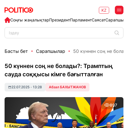
KZ
Соңғы жаңалықтар
Президент
Парламент
Саясат
Сарапшыл
Басты бет
Сарапшылар
50 күннен соң не болад
50 күннен соң не болады?: Трамптың
сауда соққысы кімге бағытталған
22.07.2025
•
13:28
Абзал БАХЫТЖАНОВ
897