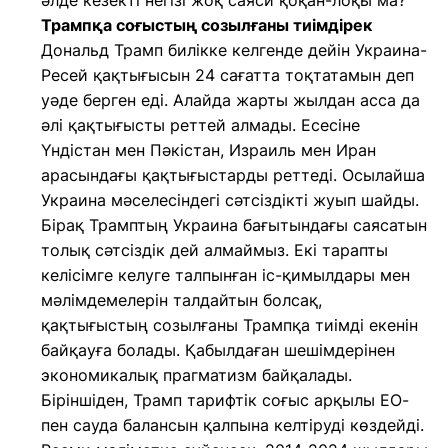
әлде кезекті негізі жоқ саяси қоқан-лоқы ма?
Трампқа соғыстың созылғаны тиімдірек
Дональд Трамп билікке келгенде дейін Украина-
Ресей қақтығысын 24 сағатта тоқтатамын деп
уәде берген еді. Алайда жарты жылдан асса да
әлі қақтығысты реттей алмады. Есесіне
Үндістан мен Пәкістан, Израиль мен Иран
арасындағы қақтығыстарды реттеді. Осылайша
Украина мәселесіндегі сәтсіздікті жуып шайды.
Бірақ Трамптың Украина бағытындағы саясатын
толық сәтсіздік дей алмаймыз. Екі тарапты
келісімге келуге талпынған іс-қимылдары мен
мәлімдемелерін талдайтын болсақ,
қақтығыстың созылғаны Трампқа тиімді екенін
байқауға болады. Қабылдаған шешімдерінен
экономикалық прагматизм байқалады.
Біріншіден, Трамп тарифтік соғыс арқылы ЕО-
пен сауда балансын қалпына келтіруді көздейді.