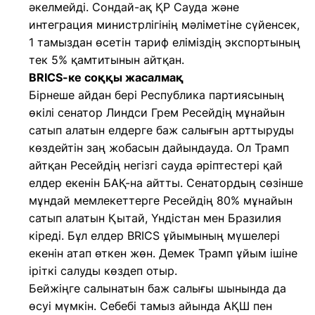
әкелмейді. Сондай-ақ ҚР Сауда және
интеграция министрлігінің мәліметіне сүйенсек,
1 тамыздан өсетін тариф еліміздің экспортының
тек 5% қамтитынын айтқан.
BRICS-ке соққы жасалмақ
Бірнеше айдан бері Республика партиясының
өкілі сенатор Линдси Грем Ресейдің мұнайын
сатып алатын елдерге баж салығын арттыруды
көздейтін заң жобасын дайындауда. Ол Трамп
айтқан Ресейдің негізгі сауда әріптестері қай
елдер екенін БАҚ-на айтты. Сенатордың сөзінше
мұндай мемлекеттерге Ресейдің 80% мұнайын
сатып алатын Қытай, Үндістан мен Бразилия
кіреді. Бұл елдер BRICS ұйымының мүшелері
екенін атап өткен жөн. Демек Трамп ұйым ішіне
іріткі салуды көздеп отыр.
Бейжіңге салынатын баж салығы шынында да
өсуі мүмкін. Себебі тамыз айында АҚШ пен