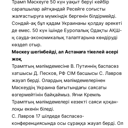
Трамп Мәскеуге 50 күн уақыт беруі кейбір
сарапшылар айтқандай Ресейге соғысты
жалғастыруға мүмкіндік бергенін білдірмейді.
Сондай-ақ бұл қадам Украинаны қолдау әрекеті
де емес. 50 күн ішінде Еуропалық Одақты АҚШ-
ң сауда-экономикалық талаптарына көндіруді
көздеп отыр.
Мәскеу шегінбейді, ал Астанаға тікелей әсері
жоқ
Трамптың мәлімдемесіне В. Путиннің баспасөз
хатшысы Д. Песков, РФ СІМ басшысы С. Лавров
жауап берді. Олардың мәлімдемелерінен
Мәскеудің Украина бағытындағы саясаты
өзгермейтінін байқаймыз. Яғни Кремль
Трамптың мәлімдемелері кезекті саяси қоқан-
лоқы екенін біледі.
С. Лавров 17 шілдеде баспасөз-
конференциясында осы сұраққа жауап берді. Ол