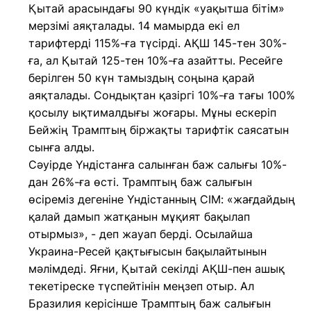
Қытай арасындағы 90 күндік «уақытша бітім»
мерзімі аяқталады. 14 мамырда екі ел
тарифтерді 115%-ға түсірді. АҚШ 145-тен 30%-
ға, ал Қытай 125-тен 10%-ға азайтты. Ресейге
берілген 50 күн тамыздың соңына қарай
аяқталады. Сондықтан қазіргі 10%-ға тағы 100%
қосылу ықтималдығы жоғары. Мұны ескеріп
Бейжің Трамптың біржақты тарифтік саясатын
сынға алды.
Сәуірде Үндістанға салынған баж салығы 10%-
дан 26%-ға өсті. Трамптың баж салығын
өсіреміз дегеніне Үндістанның СІМ: «жағдайдың
қалай дамып жатқанын мұқият бақылап
отырмыз», - деп жауап берді. Осылайша
Украина-Ресей қақтығысын бақылайтынын
мәлімдеді. Яғни, Қытай секілді АҚШ-пен ашық
текетіреске түспейтінін меңзеп отыр. Ал
Бразилия керісінше Трамптың баж салығын