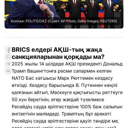
Коллаж: POLITICO.KZ (Сурет: AP Photo, Getty Images, REUTERS)
BRICS елдері АҚШ-тың жаңа
санкцияларынан қорқады ма?
2025 жылы 14 шілдеде АҚШ президенті Дональд
Трамп Вашингтонға ресми сапармен келген
NATO Бас хатшысы Марк Рюттемен кездесу
өткізді. Кездесу барысында В. Путиннен көңілі
қалғанын айтып, Мәскеуге қақтығысты реттеуге
50 күн беретінін, егер жағдай түзелмесе
Ресейдің сауда әріптестеріне 100% баж салығын
енгізетінін мәлімдеді. Трамптың бұл әрекеті
Ресейдің сауда әріптестеріне қауіп төндіре ме,