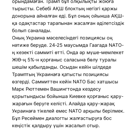
орындамаған. Трамп бұл олқылықты жоюға
тырысты. Себебі АҚШ блоктың негізгі қаржы
донорына айналған еді. Бұл оның ойынша АҚШ-
қа одақтастар тарапынан жасалған әділетсіздік
болып саналады.
Оның Украина мәселесіндегі позициясы оң
нәтиже беруде. 24-25 маусымда Гаагада NATO-
ң кезекті саммиті өтті. Онда әр мүше-мемлекет
ЖІӨ-ң 5%-н қорғаныс саласына бөлу туралы
шешім қабылданды. Осыдан кейін шілдеде
Трамптың Украинаға қатысты позициясы
өзгерді. Саммиттен кейін NATO Бас хатшысы
Марк Рюттемен Вашингтонда кездесу
қорытындысы бойынша Киевке қорғаныс қару-
жарағын беруге келісті. Алайда қару-жарақ
Украинаға тікелей емес NATO арқылы берілмек.
Бұл Ресеймен диалогты жалғастыруға бос
кеңістік қалдыру үшін жасалып отыр.