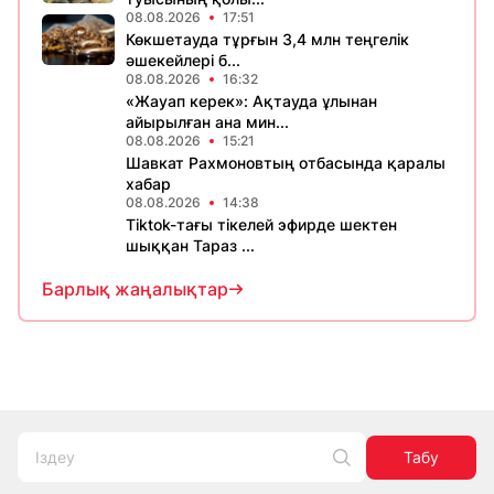
08.08.2026
17:51
Көкшетауда тұрғын 3,4 млн теңгелік
әшекейлері б...
08.08.2026
16:32
«Жауап керек»: Ақтауда ұлынан
айырылған ана мин...
08.08.2026
15:21
Шавкат Рахмоновтың отбасында қаралы
хабар
08.08.2026
14:38
Tiktok-тағы тікелей эфирде шектен
шыққан Тараз ...
Барлық жаңалықтар
Табу