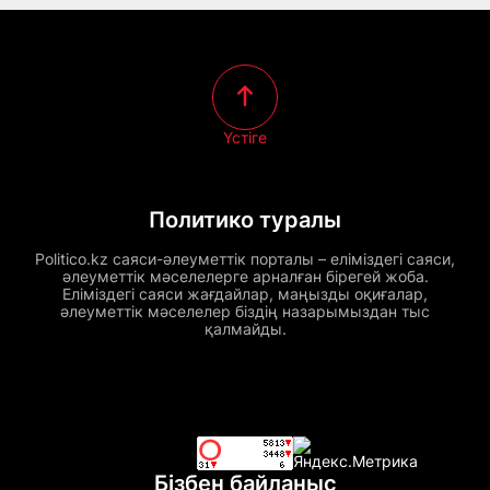
Үстіге
Политико туралы
Politico.kz саяси-әлеуметтік порталы – еліміздегі саяси,
әлеуметтік мәселелерге арналған бірегей жоба.
Еліміздегі саяси жағдайлар, маңызды оқиғалар,
әлеуметтік мәселелер біздің назарымыздан тыс
қалмайды.
Бізбен байланыс