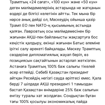
Трамптың «24 сағат», «100 күн» және «50 күн»
деген мәлімдемелерінің астарында не жатқанын
өздері де білгісі келетінін айтты. Тек мына бір
нәрсе анық дейді ол, Мәскеудің ойынша қазір
Трамп ЕО пен NATO-ң қысымының астында
қалған. Лавровтың осы мәлімдемесінен бір
жағынан АҚШ-пен байланысты жақсартуға бос
кеңістік қалдыру, екінші жағынан Батыс әлеміне
іріткі салу әрекеті байқалады. Мәскеу Трамптың
сөздеріне дипломатиялық жауап беріп, өз
позициясын сақтайтынын астарлап жеткізген.
Астанаға Трамптың 100% баж салығы тікелей
әсер етпейді. Себебі Қазақстан президент
айтқан Ресейдің негізгі сауда әріптесі емес. Қала
берді 7 шілдеде АҚШ президенті 1 тамыздан
бастап Қазақстан өнімдеріне 25% баж салығын
енгізу туралы хат жолдаған. Сондықтан бұған
тағы 100% қосылуы экономикалық пайда