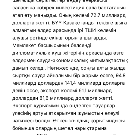
Шетелдік серіктестер өңдеу өнеркәсібі
саласына көбірек инвестиция сала бастағанын
атап өту маңызды. Оның көлемі 72,7 миллиард
долларға жетті. БҰҰ Қазақстанды теңізге шыға
алмайтын елдер арасында ірі ТШИ көлемін
алушы ретінде екінші орынға шығарды.
Мемлекет басшысының белсенді
дипломатиялық күш-жігерінің арқасында өзге
елдермен сауда-экономикалық ынтымақтастық
дамып келеді. Нәтижесінде, соңғы алты жылда
сыртқы сауда айналымы бір жарым есеге, 94,8
миллиард доллардан 141,4 миллиард долларға
дейін өссе, экспорт көлемі 61,1 миллиард
доллардан 81,6 миллиард долларға жетті.
Экспорт құрылымында өңделген тауарлар
үлесінің артуы атқарылған жұмыстың елеулі
нәтижесі болды. Өткен жылдың қорытындысы
бойынша олардың шетел нарықтарына