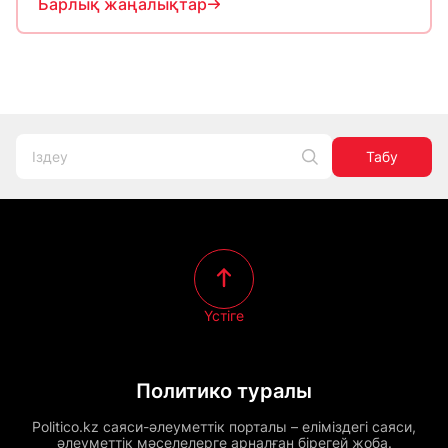
Барлық жаңалықтар
Табу
Үстіге
Политико туралы
Politico.kz саяси-әлеуметтік порталы – еліміздегі саяси,
әлеуметтік мәселелерге арналған бірегей жоба.