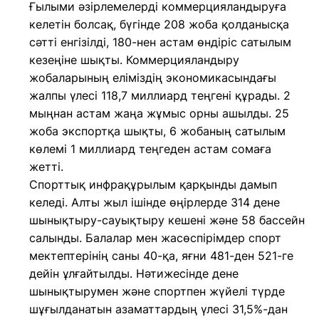
Ғылыми әзірлемелерді коммерцияландыруға
келетін болсақ, бүгінде 208 жоба қолданысқа
сәтті енгізілді, 180-нен астам өндіріс сатылым
кезеңіне шықты. Коммерцияландыру
жобаларының еліміздің экономикасындағы
жалпы үлесі 118,7 миллиард теңгені құрады. 2
мыңнан астам жаңа жұмыс орны ашылды. 25
жоба экспортқа шықты, 6 жобаның сатылым
көлемі 1 миллиард теңгеден астам сомаға
жетті.
Спорттық инфрақұрылым қарқынды дамып
келеді. Алты жыл ішінде өңірлерде 314 дене
шынықтыру-сауықтыру кешені және 58 бассейн
салынды. Балалар мен жасөспірімдер спорт
мектептерінің саны 40-қа, яғни 481-ден 521-ге
дейін ұлғайтылды. Нәтижесінде дене
шынықтырумен және спортпен жүйелі түрде
шұғылданатын азаматтардың үлесі 31,5%-дан