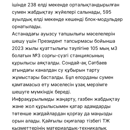
ішінде 238 елді мекенде орталықтандырылған
сумен жабдықтау жүйелері салынады, 595
ауылдық елді мекенде кешенді блок-модульдер
орнатылады.
Астанадағы ауызсу тапшылығы мәселелерін
шешу үшін Президент тапсырмасы бойынша
2023 жылы қуаттылығы тәулігіне 105 мың м3
болатын №3 сорғы-сүзгі станциясының
құрылысы аяқталды. Сондай-ақ Сәтбаев
атындағы каналдан су құбырын тарту
жұмыстары басталды. Бұл елорданы сумен
қамтамасыз ету мәселесін ұзақ мерзімге
шешуге мүмкіндік береді.
Инфрақұрылымды жаңарту, газбен жабдықтау
және жол құрылысымен қатар адамдарды
төтенше жағдайлардан қорғау да маңызды
орын алады. Қайғылы оқиғалар тізбегі ТЖ
қызметтерінің материалдық-техникалық