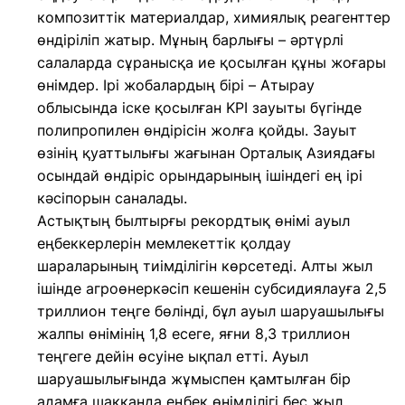
композиттік материалдар, химиялық реагенттер
өндіріліп жатыр. Мұның барлығы – әртүрлі
салаларда сұранысқа ие қосылған құны жоғары
өнімдер. Ірі жобалардың бірі – Атырау
облысында іске қосылған KPI зауыты бүгінде
полипропилен өндірісін жолға қойды. Зауыт
өзінің қуаттылығы жағынан Орталық Азиядағы
осындай өндіріс орындарының ішіндегі ең ірі
кәсіпорын саналады.
Астықтың былтырғы рекордтық өнімі ауыл
еңбеккерлерін мемлекеттік қолдау
шараларының тиімділігін көрсетеді. Алты жыл
ішінде агроөнеркәсіп кешенін субсидиялауға 2,5
триллион теңге бөлінді, бұл ауыл шаруашылығы
жалпы өнімінің 1,8 есеге, яғни 8,3 триллион
теңгеге дейін өсуіне ықпал етті. Ауыл
шаруашылығында жұмыспен қамтылған бір
адамға шаққанда еңбек өнімділігі бес жыл