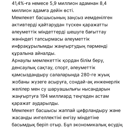
41,4%-ға немесе 5,9 миллион адамнан 8,4
миллион адамға дейін өсті.
Мемлекет басшысының заңсыз иемденілген
активтерді қайтарудан түскен қаражатты
әлеуметтік міндеттерді шешуге бағыттау
жөніндегі тапсырмасы әлеуметтік
инфрақұрылымды жаңғыртудың пәрменді
құралына айналды.
Арнаулы мемлекеттік қордан білім беру,
денсаулық сақтау, спорт, әлеуметтік
қамсыздандыру салаларында 280-ге жуық
жобаны жүзеге асыруға, сондай-ақ инженерлік
желілер мен су шаруашылығы нысандарын
жаңғыртуға 194 миллиард теңгеден астам
қаражат аударылды.
Мемлекет басшысы жаппай цифрландыру және
жасанды интеллектіні енгізу міндетіне
басымдық беріп отыр. Бұл экономикалық өсудің