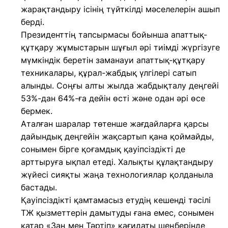
жарақтандыру ісінің түйткілді мәселелерін ашып
берді.
Президенттің тапсырмасы бойынша апаттық-
құтқару жұмыстарын шұғыл әрі тиімді жүргізуге
мүмкіндік беретін заманауи апаттық-құтқару
техникалары, құрал-жабдық үлгілері сатып
алынды. Соңғы алты жылда жабдықталу деңгейі
53%-дан 64%-ға дейін өсті және одан әрі өсе
бермек.
Аталған шаралар төтенше жағдайларға қарсы
дайындық деңгейін жақсартып қана қоймайды,
сонымен бірге қоғамдық қауіпсіздікті де
арттыруға ықпал етеді. Халықты құлақтандыру
жүйесі сияқты жаңа технологиялар қолданыла
бастады.
Қауіпсіздікті қамтамасыз етудің кешенді тәсілі
ТЖ қызметтерін дамытуды ғана емес, сонымен
қатар «Заң мен Тәртіп» қағидаты шеңберінде