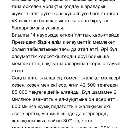
ғана өскелең ұрпақты қолдау шараларын
жүйеге келтіруге және күшейтуге бағытталған
«Қазақстан балалары» атты жаңа біртұтас
бағдарламаны ұсынды.
Биылғы 14 наурызда өткен Ұлттық құрылтайда
Президент біздің еліміз әлеуметтік мемлекет
болып табылатынын тағы да атап өтті. Әрі бұл
әлеуметтік көрсеткіштердің өсуі бойынша
мемлекеттің нақты шараларынан көрініс тауып
отыр.
Соңғы алты жылда ең төменгі жалақы мөлшері
кезең-кезеңімен екі есе, яғни 42 500 теңгеден
85 000 теңгеге дейін ұлғайды. Бұл шамамен 2
миллион азаматтың әл-ауқатына оң әсер етті.
600 мыңға жуық педагогтың жалақысы екі
есеге артты, үш жыл ішінде дәрігерлердің
жалақысы жыл сайын 30%-ға, орта
медициналық персоналдың жалақысы 20%-ға