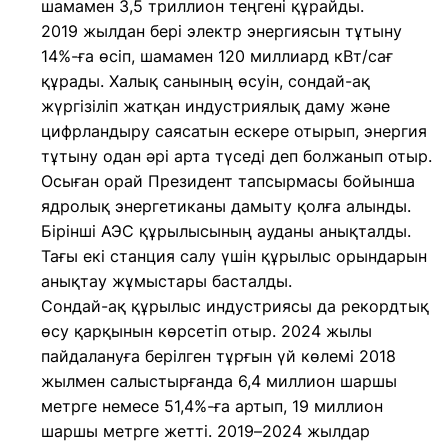
шамамен 3,5 триллион теңгені құрайды.
2019 жылдан бері электр энергиясын тұтыну
14%-ға өсіп, шамамен 120 миллиард кВт/сағ
құрады. Халық санының өсуін, сондай-ақ
жүргізіліп жатқан индустриялық даму және
цифрландыру саясатын ескере отырып, энергия
тұтыну одан әрі арта түседі деп болжанып отыр.
Осыған орай Президент тапсырмасы бойынша
ядролық энергетиканы дамыту қолға алынды.
Бірінші АЭС құрылысының ауданы анықталды.
Тағы екі станция салу үшін құрылыс орындарын
анықтау жұмыстары басталды.
Сондай-ақ құрылыс индустриясы да рекордтық
өсу қарқынын көрсетіп отыр. 2024 жылы
пайдалануға берілген тұрғын үй көлемі 2018
жылмен салыстырғанда 6,4 миллион шаршы
метрге немесе 51,4%-ға артып, 19 миллион
шаршы метрге жетті. 2019–2024 жылдар