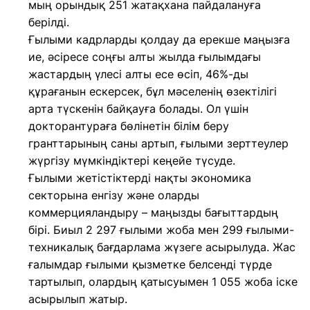
мың орындық 251 жатақхана пайдалануға
берілді.
Ғылыми кадрларды қолдау да ерекше маңызға
ие, әсіресе соңғы алты жылда ғылымдағы
жастардың үлесі алты есе өсіп, 46%-ды
құрағанын ескерсек, бұл мәселенің өзектілігі
арта түскенін байқауға болады. Ол үшін
докторантураға бөлінетін білім беру
гранттарының саны артып, ғылыми зерттеулер
жүргізу мүмкіндіктері кеңейе түсуде.
Ғылыми жетістіктерді нақты экономика
секторына енгізу және оларды
коммерцияландыру – маңызды бағыттардың
бірі. Биыл 2 297 ғылыми жоба мен 299 ғылыми-
техникалық бағдарлама жүзеге асырылуда. Жас
ғалымдар ғылыми қызметке белсенді түрде
тартылып, олардың қатысуымен 1 055 жоба іске
асырылып жатыр.