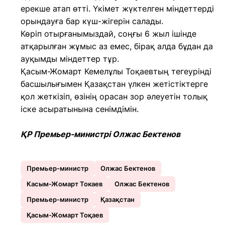
ерекше атап өтті. Үкімет жүктелген міндеттерді
орындауға бар күш-жігерін салады.
Көріп отырғанымыздай, соңғы 6 жыл ішінде
атқарылған жұмыс аз емес, бірақ алда бұдан да
ауқымды міндеттер тұр.
Қасым-Жомарт Кемелұлы Тоқаевтың тегеурінді
басшылығымен Қазақстан үлкен жетістіктерге
қол жеткізіп, өзінің орасан зор әлеуетін толық
іске асыратынына сенімдімін.
ҚР Премьер-министрі Олжас Бектенов
Премьер-министр
Олжас Бектенов
Касым-Жомарт Токаев
Олжас Бектенов
Премьер-министр
Қазақстан
Қасым-Жомарт Тоқаев