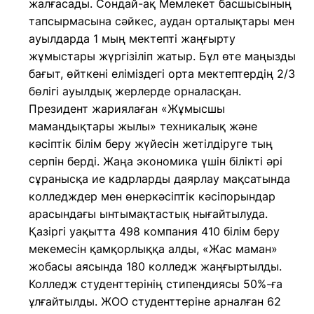
жалғасады. Сондай-ақ Мемлекет басшысының
тапсырмасына сәйкес, аудан орталықтары мен
ауылдарда 1 мың мектепті жаңғырту
жұмыстары жүргізіліп жатыр. Бұл өте маңызды
бағыт, өйткені еліміздегі орта мектептердің 2/3
бөлігі ауылдық жерлерде орналасқан.
Президент жариялаған «Жұмысшы
мамандықтары жылы» техникалық және
кәсіптік білім беру жүйесін жетілдіруге тың
серпін берді. Жаңа экономика үшін білікті әрі
сұранысқа ие кадрларды даярлау мақсатында
колледждер мен өнеркәсіптік кәсіпорындар
арасындағы ынтымақтастық нығайтылуда.
Қазіргі уақытта 498 компания 410 білім беру
мекемесін қамқорлыққа алды, «Жас маман»
жобасы аясында 180 колледж жаңғыртылды.
Колледж студенттерінің стипендиясы 50%-ға
ұлғайтылды. ЖОО студенттеріне арналған 62