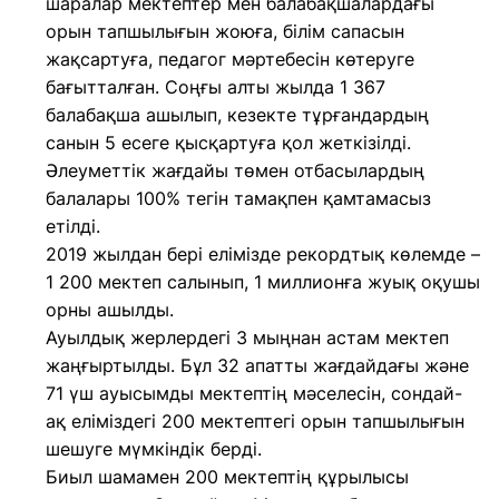
шаралар мектептер мен балабақшалардағы
орын тапшылығын жоюға, білім сапасын
жақсартуға, педагог мәртебесін көтеруге
бағытталған. Соңғы алты жылда 1 367
балабақша ашылып, кезекте тұрғандардың
санын 5 есеге қысқартуға қол жеткізілді.
Әлеуметтік жағдайы төмен отбасылардың
балалары 100% тегін тамақпен қамтамасыз
етілді.
2019 жылдан бері елімізде рекордтық көлемде –
1 200 мектеп салынып, 1 миллионға жуық оқушы
орны ашылды.
Ауылдық жерлердегі 3 мыңнан астам мектеп
жаңғыртылды. Бұл 32 апатты жағдайдағы және
71 үш ауысымды мектептің мәселесін, сондай-
ақ еліміздегі 200 мектептегі орын тапшылығын
шешуге мүмкіндік берді.
Биыл шамамен 200 мектептің құрылысы