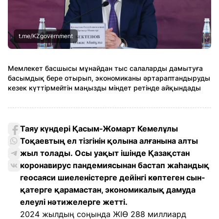
t.me/KZgovernment
Мемлекет басшысы мұнайдан тыс салаларды дамытуға
басымдық бере отырып, экономиканы әртараптандыруды
кезек күттірмейтін маңызды міндет ретінде айқындады
Таяу күндері Қасым-Жомарт Кемелұлы
Тоқаевтың ел тізгінін қолына алғанына алты
жыл толады. Осы уақыт ішінде Қазақстан
коронавирус пандемиясынан бастап жаһандық
геосаяси шиеленістерге дейінгі көптеген сын-
қатерге қарамастан, экономикалық дамуда
елеулі нәтижелерге жетті.
2024 жылдың соңында ЖІӨ 288 миллиард