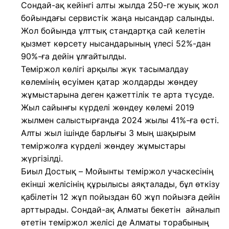
Сондай-ақ кейінгі алты жылда 250-ге жуық жол
бойындағы сервистік жаңа нысандар салынды.
Жол бойында ұлттық стандартқа сай келетін
қызмет көрсету нысандарының үлесі 52%-дан
90%-ға дейін ұлғайтылды.
Теміржол көлігі арқылы жүк тасымалдау
көлемінің өсуімен қатар жолдарды жөндеу
жұмыстарына деген қажеттілік те арта түсуде.
Жыл сайынғы күрделі жөндеу көлемі 2019
жылмен салыстырғанда 2024 жылы 41%-ға өсті.
Алты жыл ішінде барлығы 3 мың шақырым
теміржолға күрделі жөндеу жұмыстары
жүргізілді.
Биыл Достық – Мойынты теміржол учаскесінің
екінші желісінің құрылысы аяқталады, бұл өткізу
қабілетін 12 жұп пойыздан 60 жұп пойызға дейін
арттырады. Сондай-ақ Алматы бекетін айналып
өтетін теміржол желісі де Алматы торабының