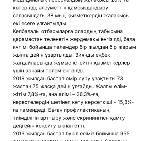
көтерілді, әлеуметтік қамсыздандыру
саласындағы 38 мың қызметкердің жалақысы
екі есеге ұлғайтылды.
Көпбалалы отбасыларға олардың табысына
қарамастан төленетін жәрдемақы енгізілді, бала
күтімі бойынша төлемдер бір жылдан бір жарым
жылға дейін ұзартылды. Зиянды еңбек
жағдайларында жұмыс істейтін қызметкерлер
үшін арнайы төлем енгізілді.
2019 жылдан бастап өмір сүру ұзақтығы 73
жастан 75 жасқа дейін ұлғайды. Жалпы өлім-
жітім 7,8%-ға, ана өлімі – 26,3%-ға,
нәрестелердің шетінеп кету көрсеткіші – 15,8%-
ға төмендеді. Бұған профилактиканың
тиімділігін арттыру және скринингпен қамту
деңгейін кеңейту ықпал етті.
2019 жылдан бастап бүкіл еліміз бойынша 955