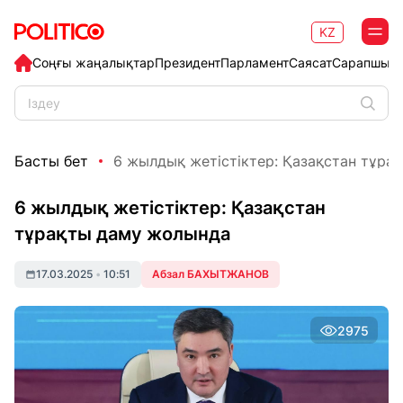
KZ
Соңғы жаңалықтар
Президент
Парламент
Саясат
Сарапшыл
Басты бет
6 жылдық жетістіктер: Қазақстан тұрақ
6 жылдық жетістіктер: Қазақстан
тұрақты даму жолында
17.03.2025
•
10:51
Абзал БАХЫТЖАНОВ
2975