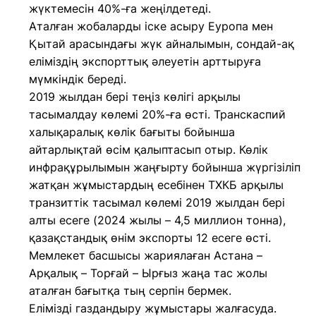
жүктемесін 40%-ға жеңілдетеді.
Аталған жобаларды іске асыру Еуропа мен
Қытай арасындағы жүк айналымын, сондай-ақ
еліміздің экспорттық әлеуетін арттыруға
мүмкіндік береді.
2019 жылдан бері теңіз көлігі арқылы
тасымалдау көлемі 20%-ға өсті. Транскаспий
халықаралық көлік бағыты бойынша
айтарлықтай өсім қалыптасып отыр. Көлік
инфрақұрылымын жаңғырту бойынша жүргізіліп
жатқан жұмыстардың есебінен ТХКБ арқылы
транзиттік тасымал көлемі 2019 жылдан бері
алты есеге (2024 жылы – 4,5 миллион тонна),
қазақстандық өнім экспорты 12 есеге өсті.
Мемлекет басшысы жариялаған Астана –
Арқалық – Торғай – Ырғыз жаңа тас жолы
аталған бағытқа тың серпін бермек.
Елімізді газдандыру жұмыстары жалғасуда.