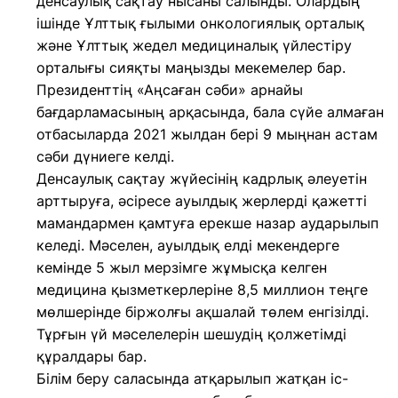
денсаулық сақтау нысаны салынды. Олардың
ішінде Ұлттық ғылыми онкологиялық орталық
және Ұлттық жедел медициналық үйлестіру
орталығы сияқты маңызды мекемелер бар.
Президенттің «Аңсаған сәби» арнайы
бағдарламасының арқасында, бала сүйе алмаған
отбасыларда 2021 жылдан бері 9 мыңнан астам
сәби дүниеге келді.
Денсаулық сақтау жүйесінің кадрлық әлеуетін
арттыруға, әсіресе ауылдық жерлерді қажетті
мамандармен қамтуға ерекше назар аударылып
келеді. Мәселен, ауылдық елді мекендерге
кемінде 5 жыл мерзімге жұмысқа келген
медицина қызметкерлеріне 8,5 миллион теңге
мөлшерінде біржолғы ақшалай төлем енгізілді.
Тұрғын үй мәселелерін шешудің қолжетімді
құралдары бар.
Білім беру саласында атқарылып жатқан іс-