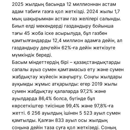
2025 жылдың басында 12 миллионнан астам
адам табиғи газға қол жеткізді. 2024 жылы 1,7
мың шақырымнан астам газ желілері салынды.
Биыл елді мекендерді газдандыру бойынша
тағы 45 жоба іске асырылуда, бұл газбен
қамтылғандарды 12,4 миллион адамға дейін, ал
газдандыру деңгейін 62%-ға дейін жеткізуге
мүмкіндік береді.
Басым міндеттердің бірі – қазақстандықтарды
сапалы ауыз сумен қамтамасыз ету және сумен
жабдықтау жүйесін жаңғырту. Соңғы жылдары
ауқымды жұмыс атқарылды: егер 2019 жылы
сумен жабдықтау қалаларда 97,2% және
ауылдарда 86,4% болса, бүгінде бұл
көрсеткіштер тиісінше 99,4% және 97,8%-ға
жетті. 6 256 ауылдың ішінен 5 523 ауыл сумен
қамтылды. Қалған 833 ауыл осы жылдың
соңына дейін таза суға қол жеткізеді. Соның