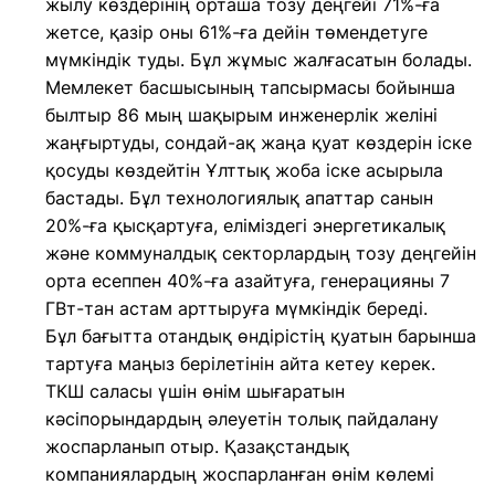
жылу көздерінің орташа тозу деңгейі 71%-ға
жетсе, қазір оны 61%-ға дейін төмендетуге
мүмкіндік туды. Бұл жұмыс жалғасатын болады.
Мемлекет басшысының тапсырмасы бойынша
былтыр 86 мың шақырым инженерлік желіні
жаңғыртуды, сондай-ақ жаңа қуат көздерін іске
қосуды көздейтін Ұлттық жоба іске асырыла
бастады. Бұл технологиялық апаттар санын
20%-ға қысқартуға, еліміздегі энергетикалық
және коммуналдық секторлардың тозу деңгейін
орта есеппен 40%-ға азайтуға, генерацияны 7
ГВт-тан астам арттыруға мүмкіндік береді.
Бұл бағытта отандық өндірістің қуатын барынша
тартуға маңыз берілетінін айта кетеу керек.
ТКШ саласы үшін өнім шығаратын
кәсіпорындардың әлеуетін толық пайдалану
жоспарланып отыр. Қазақстандық
компаниялардың жоспарланған өнім көлемі