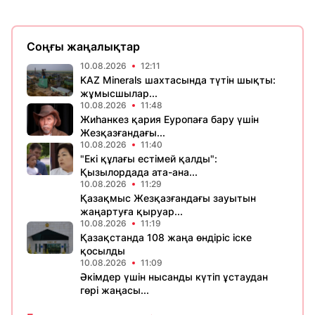
Соңғы жаңалықтар
10.08.2026
12:11
KAZ Minerals шахтасында түтін шықты:
жұмысшылар...
10.08.2026
11:48
Жиһанкез қария Еуропаға бару үшін
Жезқазғандағы...
10.08.2026
11:40
"Екі құлағы естімей қалды":
Қызылордада ата-ана...
10.08.2026
11:29
Қазақмыс Жезқазғандағы зауытын
жаңартуға қыруар...
10.08.2026
11:19
Қазақстанда 108 жаңа өндіріс іске
қосылды
10.08.2026
11:09
Әкімдер үшін нысанды күтіп ұстаудан
гөрі жаңасы...