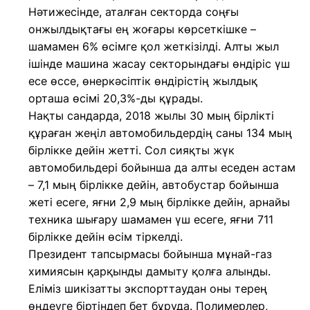
Нәтижесінде, аталған секторда соңғы
онжылдықтағы ең жоғары көрсеткішке –
шамамен 6% өсімге қол жеткізілді. Алты жыл
ішінде машина жасау секторындағы өндіріс үш
есе өссе, өнеркәсіптік өндірістің жылдық
орташа өсімі 20,3%-ды құрады.
Нақты сандарда, 2018 жылы 30 мың бірлікті
құраған жеңіл автомобильдердің саны 134 мың
бірлікке дейін жетті. Сол сияқты жүк
автомобильдері бойынша да алты еседен астам
– 7,1 мың бірлікке дейін, автобустар бойынша
жеті есеге, яғни 2,9 мың бірлікке дейін, арнайы
техника шығару шамамен үш есеге, яғни 711
бірлікке дейін өсім тіркелді.
Президент тапсырмасы бойынша мұнай-газ
химиясын қарқынды дамыту қолға алынды.
Еліміз шикізатты экспорттаудан оны терең
өңдеуге біртіндеп бет бұруда. Полимерлер,