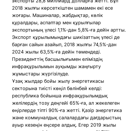
экспорты 28,8 миллиард долларға жетті. Бұл
2018 жылғы көрсеткіштен шамамен екі есе
жоғары. Машиналар, жабдықтар, көлік
құралдары, аспаптар мен құрылғылар
экспортының үлесі 1,1%-дан 5,8%-ға дейін артты.
Экспорт құрылымындағы шикізаттың үлесі де
барған сайын азайып, 2018 жылғы 74,5%-дан
2024 жылы 63,5%-ға дейін төмендеді.
Президенттің басшылығымен еліміздің
инфрақұрылымын ауқымды жаңғырту
жұмыстары жүргізілуде.
Ұзақ жылдар бойы жылу энергетикасы
секторына тиісті көңіл бөлінбей келді:
республика бойынша инфрақұрылымдық
желілердің тозу деңгейі 65%-ға, ал жекелеген
өңірлерде тіпті 90%-ға жетті. Қазір энергетика
және коммуналдық салалардағы дағдарыстың
ауыр кезеңін еңсере алдық. Егер 2019 жылы