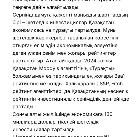
теңгеге дейін ұлғайтылады.
Серпінді дамуға қажетті маңызды шарттардың
бірі – шетелдік инвестициялар Қазақстан
экономикасына тұрақты тартылуда. Мұны
шетелдік кәсіпкерлер тарапынан көрсетіліп
отырған еліміздің экономикалық әлеуетіне
деген үлкен сенім мен жоғары рейтингтер
растап отыр. Атап айтқанда, 2024 жылы
Қазақстан Moody's агенттігінің «Тұрақты»
болжамымен өз тарихындағы ең жоғары Baa1
рейтингіне ие болды. Халықаралық S&P, Fitch
рейтинг агенттіктері де Қазақстанның несиелік
рейтингін инвестициялық сенімділік деңгейінде
растады.
Соңғы алты жыл ішінде экономикаға 130
миллиард доллар тікелей шетелдік
инвестициялар тартылды.