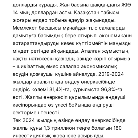
долларды құрады. Жан басына шаққандағы ЖІӨ
14 мың доллардан асты. Қазақстан табысы
жоғары елдер тобына едәуір жақындады.
Мемлекет басшысы мұнайдан тыс салаларды
дамытуға басымдық бере отырып, экономиканы
әртараптандыруды кезек күттірмейтін маңызды
міндет ретінде айқындады. Аталған жұмыстың
нақты нәтижесін қазірдің өзінде көріп отырмыз
– шикізаттық емес салалар экономикалық
өсудің қозғаушы күшіне айналуда. 2019-2024
жылдар аралығында өңдеу өнеркәсібінде
өндіріс көлемі 31,4%-ға, құрылыста 96,3%-ға
өсті. Жалпы өнеркәсіп құрылымында өңдеуші
кәсіпорындар өз үлесі бойынша өндіруші
сектормен теңесті.
Тек 2024 жылдың өзінде өңдеу өнеркәсібінде
жалпы құны 1,3 триллион теңге болатын 180
инвестициялық жоба іске асырылды.