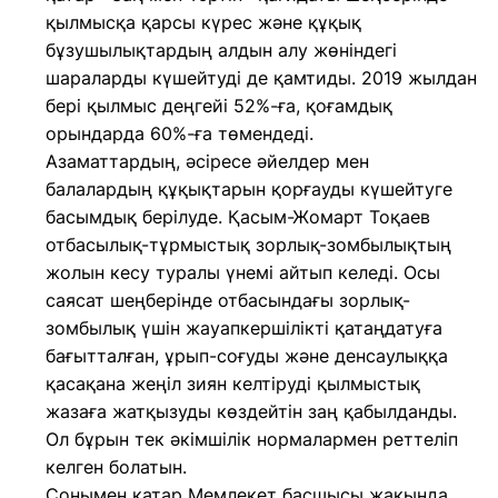
қылмысқа қарсы күрес және құқық
бұзушылықтардың алдын алу жөніндегі
шараларды күшейтуді де қамтиды. 2019 жылдан
бері қылмыс деңгейі 52%-ға, қоғамдық
орындарда 60%-ға төмендеді.
Азаматтардың, әсіресе әйелдер мен
балалардың құқықтарын қорғауды күшейтуге
басымдық берілуде. Қасым-Жомарт Тоқаев
отбасылық-тұрмыстық зорлық-зомбылықтың
жолын кесу туралы үнемі айтып келеді. Осы
саясат шеңберінде отбасындағы зорлық-
зомбылық үшін жауапкершілікті қатаңдатуға
бағытталған, ұрып-соғуды және денсаулыққа
қасақана жеңіл зиян келтіруді қылмыстық
жазаға жатқызуды көздейтін заң қабылданды.
Ол бұрын тек әкімшілік нормалармен реттеліп
келген болатын.
Сонымен қатар Мемлекет басшысы жақында