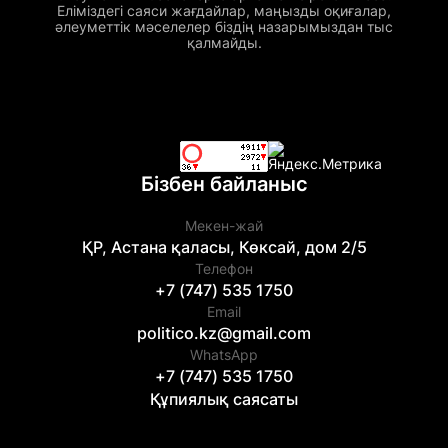
Еліміздегі саяси жағдайлар, маңызды оқиғалар,
әлеуметтік мәселелер біздің назарымыздан тыс
қалмайды.
Бізбен байланыс
Мекен-жай
ҚР, Астана қаласы, Көксай, дом 2/5
Телефон
+7 (747) 535 1750
Email
politico.kz@gmail.com
WhatsApp
+7 (747) 535 1750
Құпиялық саясаты