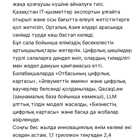
жаңа қозғаушы күшіне айналуға тиіс.
Қазақстан IT-қызметтер экспортын ұлғайта
отырып және осы бағытта елеулі жетістіктерге
қол жеткізіп, Орталық Азия елдері арасында
сенімді түрде көш бастап келеді.
Бұл сала бойынша еліміздің бәсекелестік
артықшылықтары жетерлік. Цифрлық шешімдер
түрлі салаларға дендеп еніп, олардың тиімділігі
мен жедел дамуын қамтамасыз етті.
Балабақшаларда «Отбасының цифрлық
картасы», «Әлеуметтік әмиян» және цифрлық
ваучерлер белсенді қолданылады, QazaqLaw
(заңнамалық база бойынша көмекші), LLM
ұлттық тілдік моделі жасалды, «Бизнестің
цифрлық картасы» және басқа да жобалар
әзірленуде.
Соңғы бес жылда инновациялық өнім көлемі екі
еседен астам, 1,1 триллион теңгеден 2,4