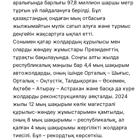
аралығында барлығы 97,8 миллион шаршы метр
тұрғын үй пайдалануға берілді. Бұл
қазақстандық ондаған мың отбасыға
жылжымайтын мүлік сатып алуға және тұрмыс
деңгейін жақсартуға ықпал етті.
Сонымен қатар жолдардың құрылысы мен
оларды жөндеу жұмыстары Президенттің
тұрақты бақылауында. Соңғы алты жылда
республикалық маңызы бар 4,4 мың шақырым
автожолдарды, оның ішінде Орталық – Шығыс,
Орталық – Оңтүстік, Талдықорған – Өскемен,
Ақтөбе – Атырау – Астрахан және басқа да күре
жолдарды реконструкциялау аяқталды. 2024
жылы 12 мың шақырым көлік магистралі
құрылыс-жөндеу жұмыстарымен қамтылды,
оның 8 мың шақырымы – республикалық, ал
қалған 4 мың шақырымы жергілікті жолдарға
тиесілі. Бұл – рекордтық көрсеткіш.