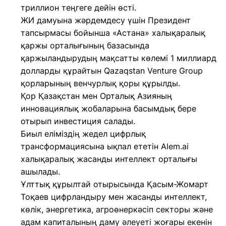
триллион теңгеге дейін өсті.
ЖИ дамуына жәрдемдесу үшін Президент
тапсырмасы бойынша «Астана» халықаралық
қаржы орталығының базасында
қаржыландырудың мақсатты көлемі 1 миллиард
долларды құрайтын Qazaqstan Venture Group
қорларының венчурлық қоры құрылды.
Қор Қазақстан мен Орталық Азияның
инновациялық жобаларына басымдық бере
отырып инвестиция салады.
Биыл еліміздің жедел цифрлық
трансформациясына ықпал ететін Alem.ai
халықаралық жасанды интеллект орталығы
ашылады.
Ұлттық құрылтай отырысында Қасым-Жомарт
Тоқаев цифрландыру мен жасанды интеллект,
көлік, энергетика, агроөнеркәсіп секторы және
адам капиталының даму әлеуеті жоғары екенін