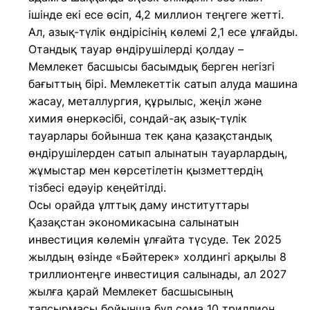
ішінде екі есе өсіп, 4,2 миллион теңгеге жетті.
Ал, азық-түлік өндірісінің көлемі 2,1 есе ұлғайды.
Отандық тауар өндірушілерді қолдау –
Мемлекет басшысы басымдық берген негізгі
бағыттың бірі. Мемлекеттік сатып алуда машина
жасау, металлургия, құрылыс, жеңіл және
химия өнеркәсібі, сондай-ақ азық-түлік
тауарлары бойынша тек қана қазақстандық
өндірушілерден сатып алынатын тауарлардың,
жұмыстар мен көрсетілетін қызметтердің
тізбесі едәуір кеңейтілді.
Осы орайда ұлттық даму институттары
Қазақстан экономикасына салынатын
инвестиция көлемін ұлғайта түсуде. Тек 2025
жылдың өзінде «Бәйтерек» холдингі арқылы 8
триллионтеңге инвестиция салынады, ал 2027
жылға қарай Мемлекет басшысының
тапсырмасы бойынша бұл сома 10 триллион