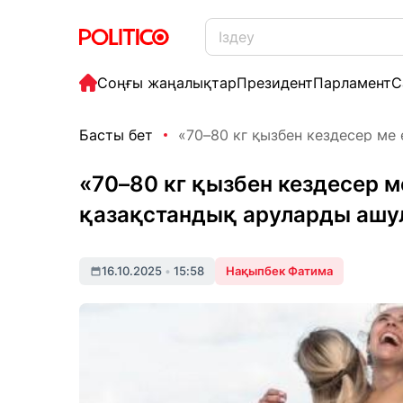
Соңғы жаңалықтар
Президент
Парламент
С
Басты бет
«70–80 кг қызбен кездесер ме ед
«70–80 кг қызбен кездесер м
қазақстандық аруларды аш
16.10.2025
•
15:58
Нақыпбек Фатима