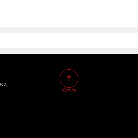
яси,
Үстіге