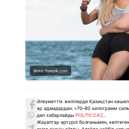
Фото: freepik.com
Әлеуметтік желілерде Қазақстан көшеле
ер адамдардан: «70–80 килограмм салма
деп хабарлайды
POLITICO.KZ
..
Жауаптар әртүрлі болғанымен, көптеге