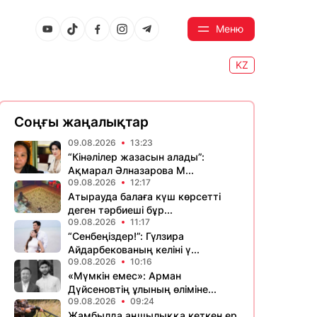
Меню
KZ
Соңғы жаңалықтар
09.08.2026
13:23
“Кінәлілер жазасын алады”:
Ақмарал Әлназарова М...
09.08.2026
12:17
Атырауда балаға күш көрсетті
деген тәрбиеші бұр...
09.08.2026
11:17
“Сенбеңіздер!”: Гүлзира
Айдарбекованың келіні ү...
09.08.2026
10:16
«Мүмкін емес»: Арман
Дүйсеновтің ұлының өліміне...
09.08.2026
09:24
Жамбылда аңшылыққа кеткен ер