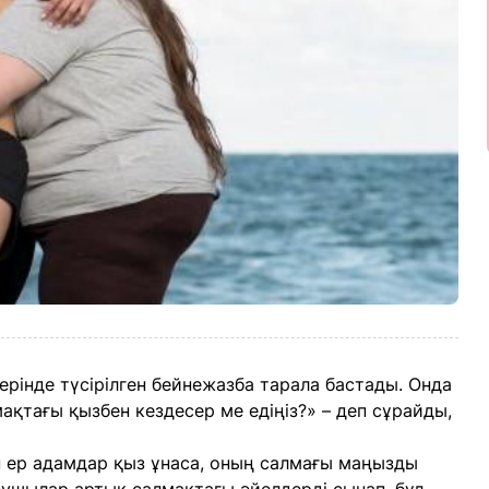
рінде түсірілген бейнежазба тарала бастады. Онда
қтағы қызбен кездесер ме едіңіз?» – деп сұрайды,
н ер адамдар қыз ұнаса, оның салмағы маңызды