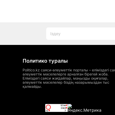
Политико туралы
Politico.kz саяси-әлеуметтік порталы – еліміздегі са
әлеуметтік мәселелерге арналған бірегей жоба.
Еліміздегі саяси жағдайлар, маңызды оқиғалар,
әлеуметтік мәселелер біздің назарымыздан тыс
қалмайды.