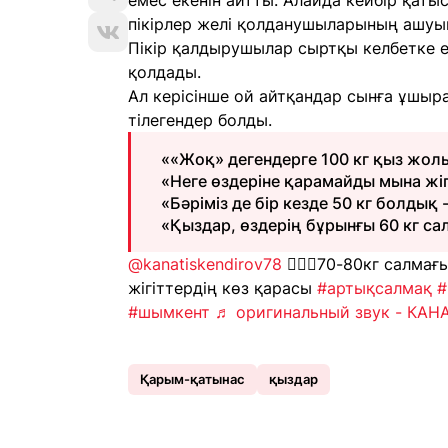
емес екенін айтты. Алайда кейбір қаты
пікірлер желі қолданушыларының ашуы
Пікір қалдырушылар сыртқы келбетке ем
қолдады.
Ал керісінше ой айтқандар сынға ұшыра
тілегендер болды.
««Жоқ» дегендерге 100 кг қыз жол
«Неге өздеріне қарамайды мына жіг
«Бәріміз де бір кезде 50 кг болдық -
«Қыздар, өздерің бұрынғы 60 кг с
@kanatiskendirov78
🙍🏻‍♀️70-80кг салма
жігіттердің көз қарасы
#артықсалмақ
#
#шымкент
♬ оригинальный звук - КА
Қарым-қатынас
қыздар