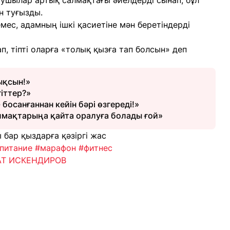
сушылар артық салмақтағы әйелдерді сынап, бұл
н туғызды.
ес, адамның ішкі қасиетіне мән беретіндерді
п, тіпті оларға «толық қызға тап болсын» деп
ықсын!»
іттер?»
 босанғаннан кейін бәрі өзгереді!»
алмақтарыңа қайта оралуға болады ғой»
ғы бар қыздарға қәзіргі жас
питание
#марафон
#фитнес
НАТ ИСКЕНДИРОВ