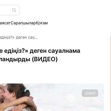
аясат
Сарапшылар
Қоғам
іңіз?» деген сау...
е едіңіз?» деген сауалнама
уландырды (ВИДЕО)
687