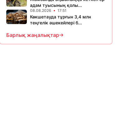
адам туысының қолы...
08.08.2026
17:51
Көкшетауда тұрғын 3,4 млн
теңгелік әшекейлері б...
Барлық жаңалықтар