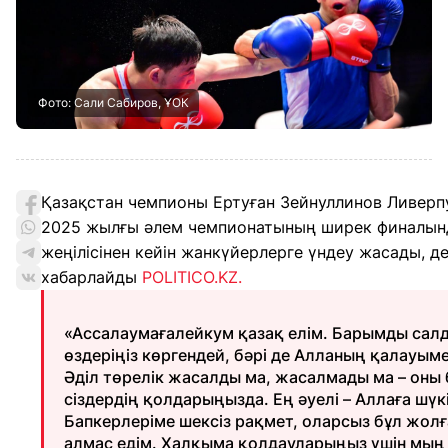
Фото: Сали Сабиров, ҰОК
Қазақстан чемпионы Ертуған Зейнуллинов Ливерп
2025 жылғы әлем чемпионатының ширек финалын
жеңілісінен кейін жанкүйерлерге үндеу жасады, д
хабарлайды
POLITICO.KZ.
«Ассалаумағалейкум қазақ елім. Барымды сал
өздеріңіз көргендей, бәрі де Алланың қалауым
Әділ төрелік жасалды ма, жасалмады ма – оны 
сіздердің қолдарыңызда. Ең әуелі – Аллаға шүк
Бапкерлеріме шексіз рақмет, оларсыз бұл жол
алмас едім. Халқыма қолдауларыңыз үшін мың 