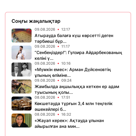
Соңғы жаңалықтар
09.08.2026
12:17
Атырауда балаға күш көрсетті деген
тәрбиеші бұр...
09.08.2026
11:17
“Сенбеңіздер!”: Гүлзира Айдарбекованың
келіні ү...
09.08.2026
10:16
«Мүмкін емес»: Арман Дүйсеновтің
ұлының өліміне...
09.08.2026
09:24
Жамбылда аңшылыққа кеткен ер адам
туысының қолы...
08.08.2026
17:51
Көкшетауда тұрғын 3,4 млн теңгелік
әшекейлері б...
08.08.2026
16:32
«Жауап керек»: Ақтауда ұлынан
айырылған ана мин...