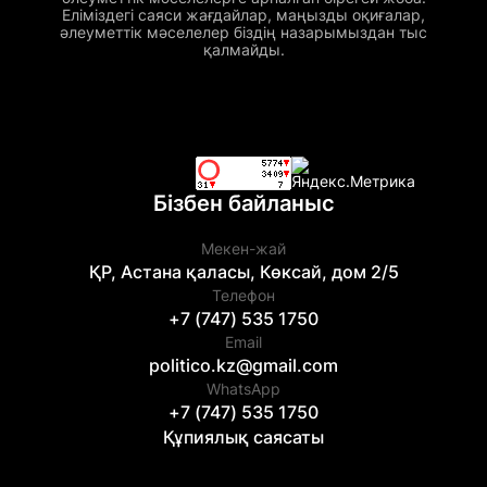
Еліміздегі саяси жағдайлар, маңызды оқиғалар,
әлеуметтік мәселелер біздің назарымыздан тыс
қалмайды.
Бізбен байланыс
Мекен-жай
ҚР, Астана қаласы, Көксай, дом 2/5
Телефон
+7 (747) 535 1750
Email
politico.kz@gmail.com
WhatsApp
+7 (747) 535 1750
Құпиялық саясаты