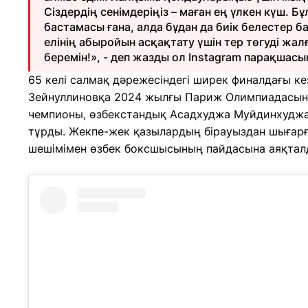
Сіздердің сенімдеріңіз – маған ең үлкен күш. Бұ
бастамасы ғана, алда бұдан да биік белестер б
елінің абыройын асқақтату үшін тер төгуді жа
беремін!», - деп жазды ол Instagram парақшасы
65 келі салмақ дәрежесіндегі ширек финалдағы к
Зейнуллиновқа 2024 жылғы Париж Олимпиадасы
чемпионы, өзбекстандық Асадхуджа Муйдинхудж
тұрды. Жекпе-жек қазылардың бірауыздан шығар
шешімімен өзбек боксшысының пайдасына аяқтал