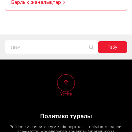
Барлық жаңалықтар
Табу
Үстіге
Политико туралы
Politico.kz саяси-әлеуметтік порталы – еліміздегі саяси,
әлеуметтік мәселелерге арналған бірегей жоба.