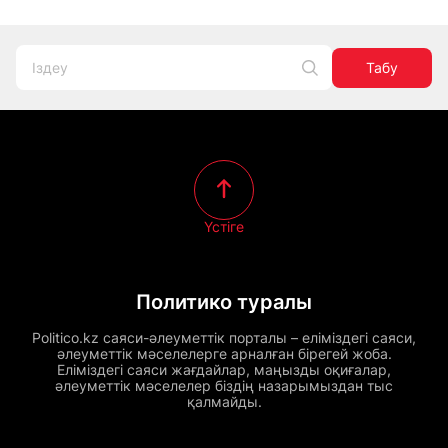
Табу
Үстіге
Политико туралы
Politico.kz саяси-әлеуметтік порталы – еліміздегі саяси,
әлеуметтік мәселелерге арналған бірегей жоба.
Еліміздегі саяси жағдайлар, маңызды оқиғалар,
әлеуметтік мәселелер біздің назарымыздан тыс
қалмайды.