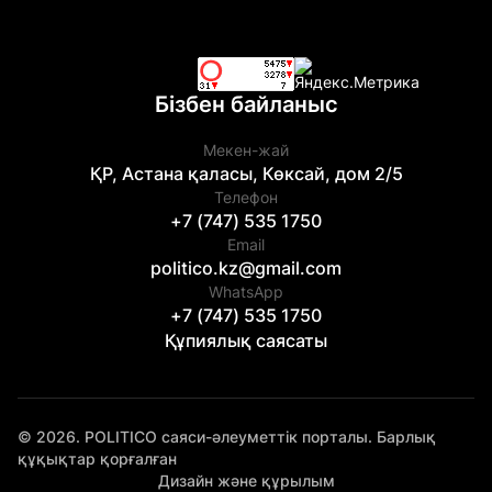
Бізбен байланыс
Мекен-жай
ҚР, Астана қаласы, Көксай, дом 2/5
Телефон
+7 (747) 535 1750
Email
politico.kz@gmail.com
WhatsApp
+7 (747) 535 1750
Құпиялық саясаты
© 2026. POLITICO саяси-әлеуметтік порталы. Барлық
құқықтар қорғалған
Дизайн және құрылым