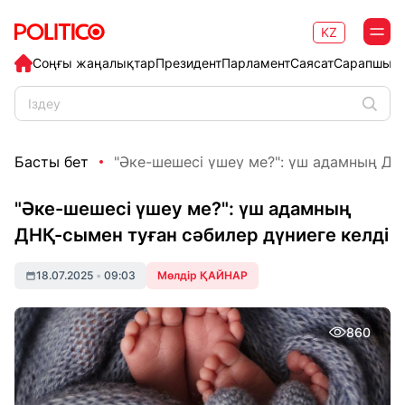
KZ
Соңғы жаңалықтар
Президент
Парламент
Саясат
Сарапшыл
Басты бет
"Әке-шешесі үшеу ме?": үш адамның ДНҚ
"Әке-шешесі үшеу ме?": үш адамның
ДНҚ-сымен туған сәбилер дүниеге келді
18.07.2025
•
09:03
Мөлдір ҚАЙНАР
860