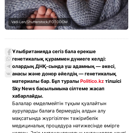
Vad-Len/Shutterstock/FOTODOM
Ұлыбританияда сегіз бала ерекше
генетикалық құраммен дүниеге келді:
олардың ДНҚ-сында үш адамның — әкесі,
анасы және донор әйелдің — генетикалық
материалы бар. Бұл туралы
Politico.kz
тілшісі
Sky News басылымына сілтеме жасап
хабарлайды.
Балалар емделмейтін тұқым қуалайтын
ауруларды балаға бермеудің алдын алу
мақсатында жүргізілген тәжірибелік
медициналық процедура нәтижесінде өмірге