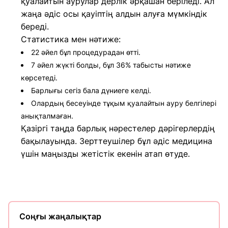
қуалайтын аурулар дерлік әрқашан беріледі. Ал
жаңа әдіс осы қауіптің алдын алуға мүмкіндік
береді.
Статистика мен нәтиже:
22 әйел бұл процедурадан өтті.
7 әйел жүкті болды, бұл 36% табысты нәтиже
көрсетеді.
Барлығы сегіз бала дүниеге келді.
Олардың бесеуінде тұқым қуалайтын ауру белгілері
анықталмаған.
Қазіргі таңда барлық нәрестелер дәрігерлердің
бақылауында. Зерттеушілер бұл әдіс медицина
үшін маңызды жетістік екенін атап өтуде.
Соңғы жаңалықтар