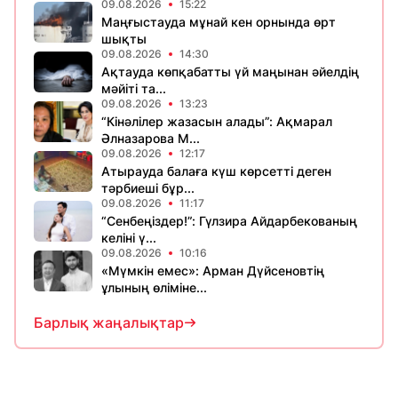
09.08.2026
15:22
Маңғыстауда мұнай кен орнында өрт
шықты
09.08.2026
14:30
Ақтауда көпқабатты үй маңынан әйелдің
мәйіті та...
09.08.2026
13:23
“Кінәлілер жазасын алады”: Ақмарал
Әлназарова М...
09.08.2026
12:17
Атырауда балаға күш көрсетті деген
тәрбиеші бұр...
09.08.2026
11:17
“Сенбеңіздер!”: Гүлзира Айдарбекованың
келіні ү...
09.08.2026
10:16
«Мүмкін емес»: Арман Дүйсеновтің
ұлының өліміне...
Барлық жаңалықтар