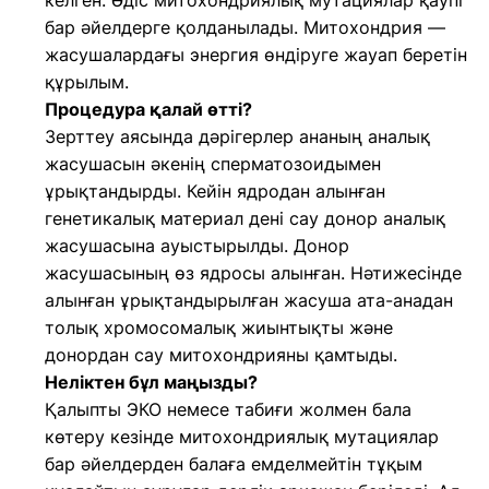
келген. Әдіс митохондриялық мутациялар қаупі
бар әйелдерге қолданылады. Митохондрия —
жасушалардағы энергия өндіруге жауап беретін
құрылым.
Процедура қалай өтті?
Зерттеу аясында дәрігерлер ананың аналық
жасушасын әкенің сперматозоидымен
ұрықтандырды. Кейін ядродан алынған
генетикалық материал дені сау донор аналық
жасушасына ауыстырылды. Донор
жасушасының өз ядросы алынған. Нәтижесінде
алынған ұрықтандырылған жасуша ата-анадан
толық хромосомалық жиынтықты және
донордан сау митохондрияны қамтыды.
Неліктен бұл маңызды?
Қалыпты ЭКО немесе табиғи жолмен бала
көтеру кезінде митохондриялық мутациялар
бар әйелдерден балаға емделмейтін тұқым