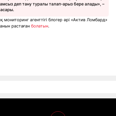
мсыз деп тану туралы талап-арыз бере алады», –
асары.
ық мониторинг агенттігі блогер әрі «Актив Ломбард»
ғанын растаған
болатын
.