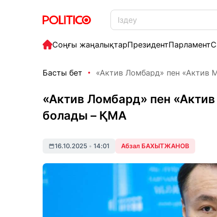
Соңғы жаңалықтар
Президент
Парламент
С
Басты бет
«Актив Ломбард» пен «Актив Ма
«Актив Ломбард» пен «Актив
болады – ҚМА
16.10.2025
•
14:01
Абзал БАХЫТЖАНОВ