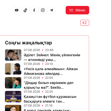
Меню
KZ
Соңғы жаңалықтар
07.08.2026
23:46
Әділет Зейнел: Менің үйленгенім
— өткенімді ұмы...
07.08.2026
23:10
«Үнсіз қала алмаймын»: Айжан
Аймағанова әйелдер...
07.08.2026
22:54
"Діндар болып көрінемін деп
қорықты ма?". Бекбо...
07.08.2026
22:25
Қазақстан футбол құрамасын
басқаруға әлемге тан...
07.08.2026
21:16
6 млрд теңгелік алаяқтық: