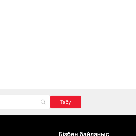
Табу
Бізбен байланыс