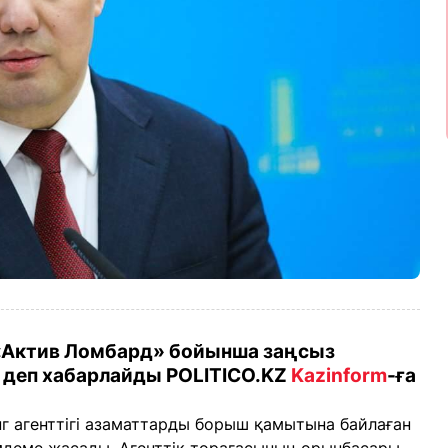
 «Актив Ломбард» бойынша заңсыз
 деп хабарлайды POLITICO.KZ
Kazinform
-ға
 агенттігі азаматтарды борыш қамытына байлаған