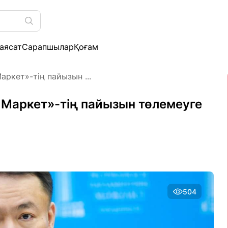
аясат
Сарапшылар
Қоғам
ркет»-тің пайызын ...
 Маркет»-тің пайызын төлемеуге
504