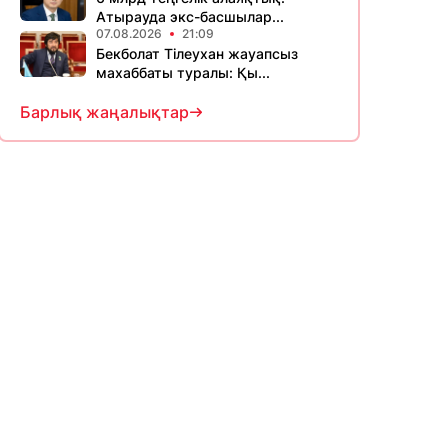
Атырауда экс-басшылар...
07.08.2026
21:09
Бекболат Тілеухан жауапсыз
махаббаты туралы: Қы...
Барлық жаңалықтар