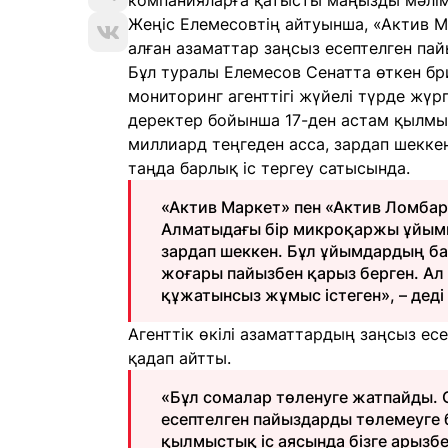
компанияларға қатысты маңызды мәлім
Жеңіс Елемесовтің айтуынша, «Актив 
алған азаматтар заңсыз есептелген пай
Бұл туралы Елемесов Сенатта өткен бр
мониторинг агенттігі жүйелі түрде жүр
деректер бойынша 17-ден астам қылмыст
миллиард теңгеден асса, зардап шекке
таңда барлық іс тергеу сатысында.
«Актив Маркет» пен «Актив Ломбар
Алматыдағы бір микроқаржы ұйымы
зардап шеккен. Бұл ұйымдардың ба
жоғары пайызбен қарыз берген. Ал 
құжатынсыз жұмыс істеген», – деді
Агенттік өкілі азаматтардың заңсыз ес
қадап айтты.
«Бұл сомалар төленуге жатпайды. О
есептелген пайыздарды төлемеуге б
қылмыстық іс аясында бізге арызбе