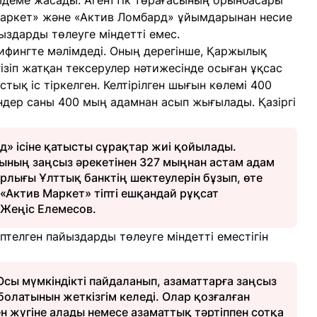
деме жасады. Агенттік төрағасының орынбасары
Маркет» және «Актив Ломбард» ұйымдарынан несие
ыздарды төлеуге міндетті емес.
ифингте мәлімдеді. Оның дерегінше, Қаржылық
гізіп жатқан тексерулер нәтижесінде осыған ұқсас
ық іс тіркелген. Келтірілген шығын көлемі 400
ндер саны 400 мың адамнан асып жығылады. Қазіргі
д» ісіне қатысты сұрақтар жиі қойылады.
ның заңсыз әрекетінен 327 мыңнан астам адам
рлығы Ұлттық банктің шектеулерін бұзып, өте
«Актив Маркет» тіпті ешқандай рұқсат
 Жеңіс Елемесов.
ептелген пайыздарды төлеуге міндетті еместігін
сы мүмкіндікті пайдаланып, азаматтарға заңсыз
олатынын жеткізгім келеді. Олар қозғалған
н жүгіне алады немесе азаматтық тәртіппен сотқа