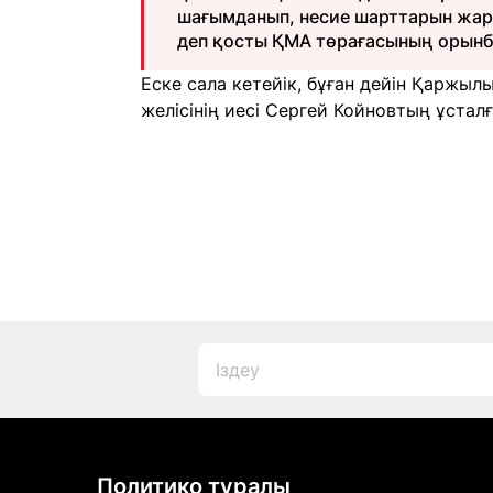
шағымданып, несие шарттарын жара
деп қосты ҚМА төрағасының орынб
Еске сала кетейік, бұған дейін Қаржыл
желісінің иесі Сергей Койновтың ұстал
Политико туралы