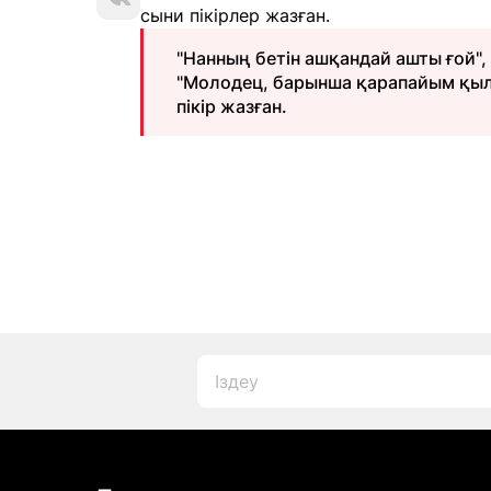
сыни пікірлер жазған.
"Нанның бетін ашқандай ашты ғой",
"Молодец, барынша қарапайым қылы
пікір жазған.