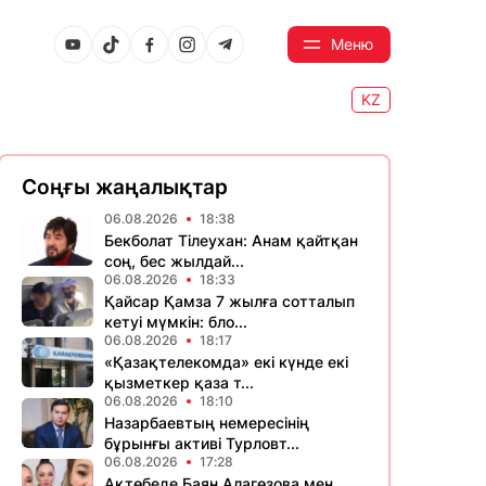
Меню
KZ
Соңғы жаңалықтар
06.08.2026
18:38
Бекболат Тілеухан: Анам қайтқан
соң, бес жылдай...
06.08.2026
18:33
Қайсар Қамза 7 жылға сотталып
кетуі мүмкін: бло...
06.08.2026
18:17
«Қазақтелекомда» екі күнде екі
қызметкер қаза т...
06.08.2026
18:10
Назарбаевтың немересінің
бұрынғы активі Турловт...
06.08.2026
17:28
Ақтөбеде Баян Алагөзова мен