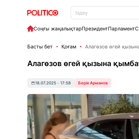
Соңғы жаңалықтар
Президент
Парламент
С
Басты бет
Қоғам
Алагөзов өгей қызын
Алагөзов өгей қызына қымб
18.07.2025
•
17:58
Берік Арманов