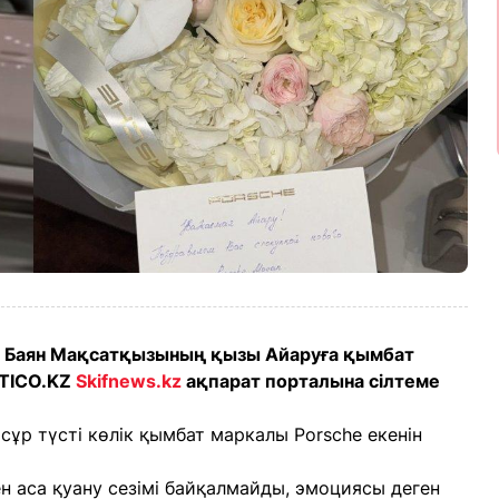
ы Баян Мақсатқызының қызы Айаруға қымбат
ITICO.KZ
Skifnews.kz
ақпарат порталына сілтеме
 сұр түсті көлік қымбат маркалы Porsche екенін
 аса қуану сезімі байқалмайды, эмоциясы деген