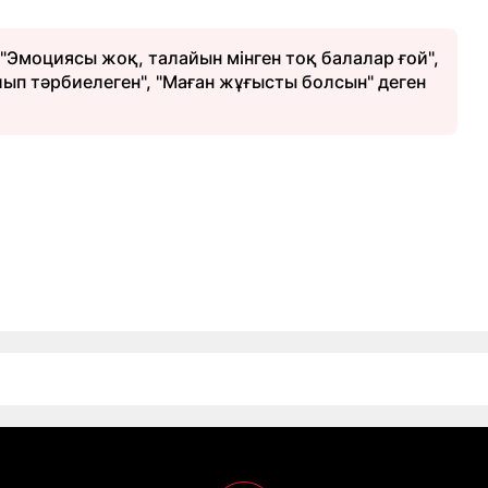
 "Эмоциясы жоқ, талайын мінген тоқ балалар ғой",
п тәрбиелеген", "Маған жұғысты болсын" деген