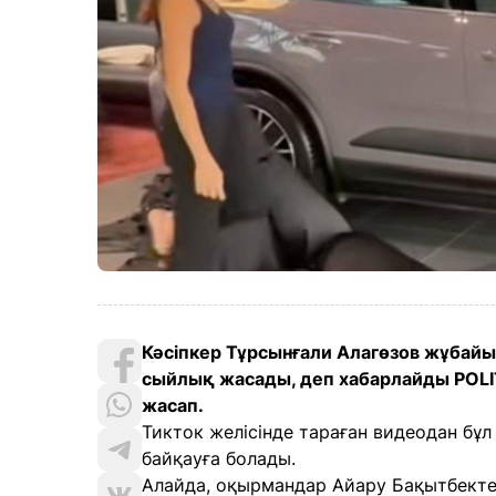
Кәсіпкер Тұрсынғали Алагөзов жұбай
сыйлық жасады, деп хабарлайды POL
жасап.
Тикток желісінде тараған видеодан бұл
байқауға болады.
Алайда, оқырмандар Айару Бақытбектен