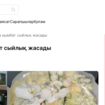
аясат
Сарапшылар
Қоғам
а қымбат сыйлық жасады
ат сыйлық жасады
609