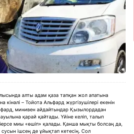
лысында алты адам қаза тапқан жол апатына
а кінәлі – Тойота Альфард жүргізушілері екенін
Альфард, минивен айдайтындар Қызылордадан
 ауылына қарай қайтады. Үйіне келіп, талып
берсе миы «өшіп» қалады. Қанша мықты болсаң да,
 сусын ішсең де ұйықтап кетесің. Сол