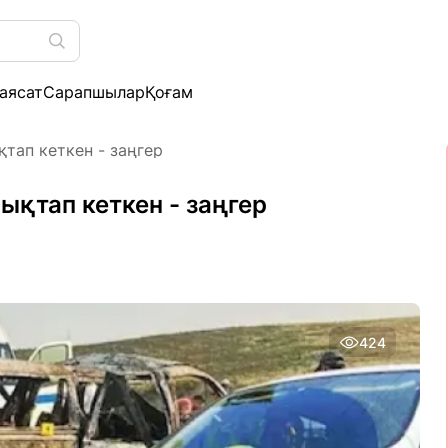
аясат
Сарапшылар
Қоғам
тап кеткен - заңгер
ықтап кеткен - заңгер
424