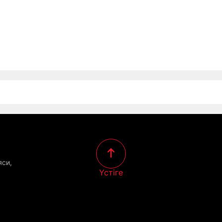
яси,
Үстіге