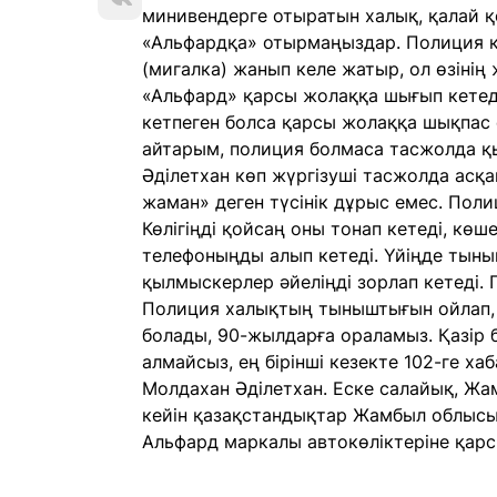
минивендерге отыратын халық, қалай 
«Альфардқа» отырмаңыздар. Полиция қы
(мигалка) жанып келе жатыр, ол өзіні
«Альфард» қарсы жолаққа шығып кетеді,
кетпеген болса қарсы жолаққа шықпас е
айтарым, полиция болмаса тасжолда қы
Әділетхан көп жүргізуші тасжолда асқ
жаман» деген түсінік дұрыс емес. Пол
Көлігіңді қойсаң оны тонап кетеді, көш
телефоныңды алып кетеді. Үйіңде тын
қылмыскерлер әйеліңді зорлап кетеді.
Полиция халықтың тыныштығын ойлап, 
болады, 90-жылдарға ораламыз. Қазір б
алмайсыз, ең бірінші кезекте 102-ге хаб
Молдахан Әділетхан. Еске салайық, Ж
кейін қазақстандықтар Жамбыл облысын
Альфард маркалы автокөліктеріне қарс