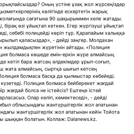
қорықпайсыздар? Оның үстіне ұзақ жол жүрсеңіздер
зметкерлерінің көлігінде ескертетін жарық
ң жолағында сағатына 90 шақырыммен келе жатады.
 бірақ өзі ұйықтап кеткен. Егер жүргізуші ұйықтап
ді, себебі полицейді көріп тұр. Қарапайым халыққа
рылып қаласыздар», - дейді заңгер. Молдахан
ан жылдамдықпен жүретінін айтады. «Полиция
иция болмаса көшеде емін-еркін жүре алмайсың.
еде кетіп бара жатсаң әлдекімдер ұрып-соғып,
ыш жата алмайсың, сыртқа шығып кетсең
 Полиция болмаса басқа да қылмыстар көбейеді.
күзетеді. Полиция болмаса бейберекет жағдай
ір жағдай болса не істейсіз? Ештеңе істей
арласасыз. Олар келіп, көмектеседі», - дейді
амбыл облысындағы жантүршігерлік жол апатынан
дағы жантүршігерлік жол апатынан кейін Тойота
ы шыққан болатын. Коллаж: Dalanews.kz.