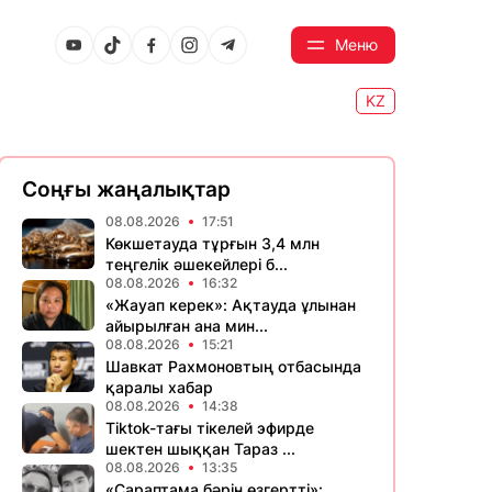
Меню
KZ
Соңғы жаңалықтар
08.08.2026
17:51
Көкшетауда тұрғын 3,4 млн
теңгелік әшекейлері б...
08.08.2026
16:32
«Жауап керек»: Ақтауда ұлынан
айырылған ана мин...
08.08.2026
15:21
Шавкат Рахмоновтың отбасында
қаралы хабар
08.08.2026
14:38
Tiktok-тағы тікелей эфирде
шектен шыққан Тараз ...
08.08.2026
13:35
«Сараптама бәрін өзгертті»: