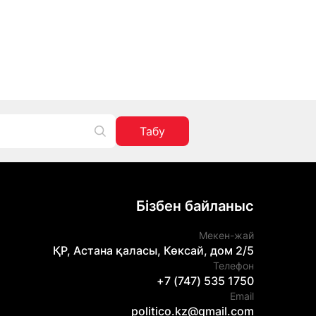
Табу
Бізбен байланыс
Мекен-жай
ҚР, Астана қаласы, Көксай, дом 2/5
Телефон
+7 (747) 535 1750
Email
politico.kz@gmail.com