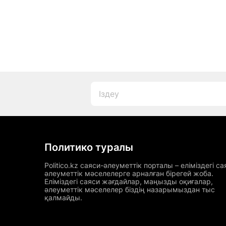
Политико туралы
Politico.kz саяси-әлеуметтік порталы – еліміздегі са
әлеуметтік мәселелерге арналған бірегей жоба.
Еліміздегі саяси жағдайлар, маңызды оқиғалар,
әлеуметтік мәселелер біздің назарымыздан тыс
қалмайды.