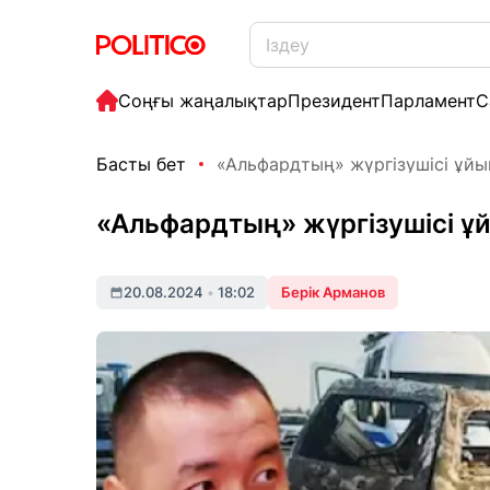
Соңғы жаңалықтар
Президент
Парламент
С
Басты бет
«Альфардтың» жүргізушісі ұйық
«Альфардтың» жүргізушісі ұй
20.08.2024
•
18:02
Берік Арманов