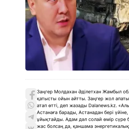
Заңгер Молдахан Әділетхан Жамбыл об
қатысты ойын айтты. Заңгер жол апатын
атап өтті, деп жазады Dalanews.kz. «
Астанаға барады, Астанадан бері үйіне,
ұйықтайды. Адам дәл солай өмір сүре 
жас болсаң да, қаншама энергетикалық