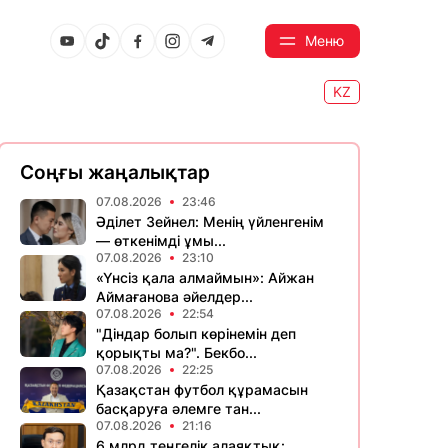
Меню
KZ
Соңғы жаңалықтар
07.08.2026
23:46
Әділет Зейнел: Менің үйленгенім
— өткенімді ұмы...
07.08.2026
23:10
«Үнсіз қала алмаймын»: Айжан
Аймағанова әйелдер...
07.08.2026
22:54
"Діндар болып көрінемін деп
қорықты ма?". Бекбо...
07.08.2026
22:25
Қазақстан футбол құрамасын
басқаруға әлемге тан...
07.08.2026
21:16
6 млрд теңгелік алаяқтық: