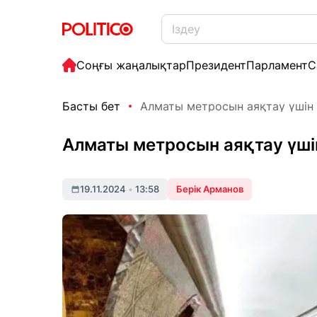
Соңғы жаңалықтар
Президент
Парламент
С
Басты бет
Алматы метросын аяқтау үшін Қ
Алматы метросын аяқтау үші
19.11.2024
•
13:58
Берік Арманов