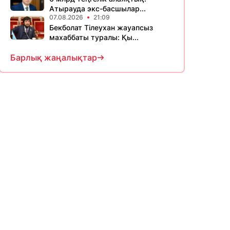
Атырауда экс-басшылар...
07.08.2026
21:09
Бекболат Тілеухан жауапсыз
махаббаты туралы: Қы...
Барлық жаңалықтар