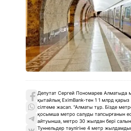
Депутат Сергей Пономарев Алматыда 
қытайлық EximBank-тен 1 1 млрд қарыз 
сілтеме жасап. "Алматы тұр. Бізде мет
қосымша метро салуды тапсырғанын еск
айтуынша, метро 30 жылдан бері салыны
Туннельдер тәулігіне 4 метр жылдамд