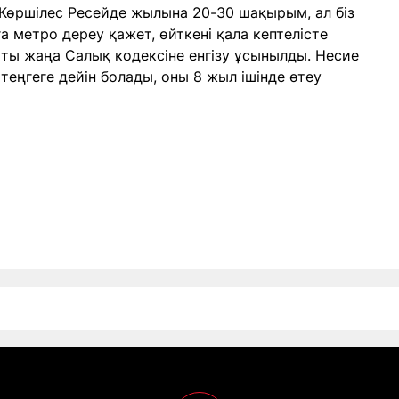
 Көршілес Ресейде жылына 20-30 шақырым, ал біз
 метро дереу қажет, өйткені қала кептелісте
тты жаңа Салық кодексіне енгізу ұсынылды. Несие
еңгеге дейін болады, оны 8 жыл ішінде өтеу