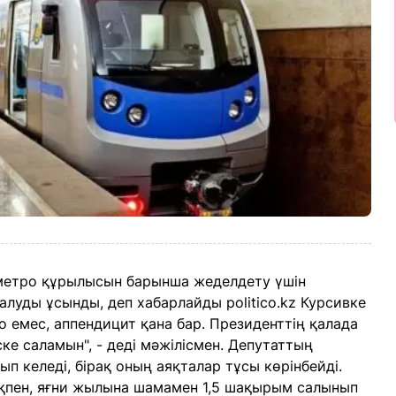
метро құрылысын барынша жеделдету үшін
алуды ұсынды, деп хабарлайды politico.kz Курсивке
ро емес, аппендицит қана бар. Президенттің қалада
е саламын", - деді мәжілісмен. Депутаттың
п келеді, бірақ оның аяқталар тұсы көрінбейді.
ықпен, яғни жылына шамамен 1,5 шақырым салынып