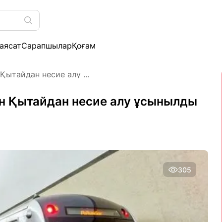
аясат
Сарапшылар
Қоғам
ытайдан несие алу ...
н Қытайдан несие алу ұсынылды
305