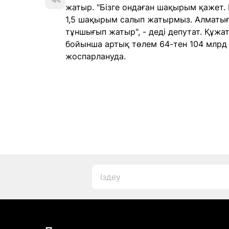
жатыр. "Бізге ондаған шақырым қажет.
1,5 шақырым салып жатырмыз. Алматыға
тұншығып жатыр", - деді депутат. Құжа
бойынша артық төлем 64-тен 104 млрд т
жоспарлануда.