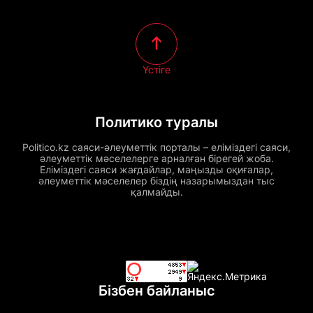
Үстіге
Политико туралы
Politico.kz саяси-әлеуметтік порталы – еліміздегі саяси,
әлеуметтік мәселелерге арналған бірегей жоба.
Еліміздегі саяси жағдайлар, маңызды оқиғалар,
әлеуметтік мәселелер біздің назарымыздан тыс
қалмайды.
Бізбен байланыс