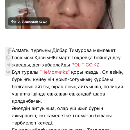
Фото: Видеодан кадр
Алматы тұрғыны Ділбар Тимурова мемлекет
басшысы Қасым-Жомарт Тоқаевқа бейнеүндеу
жасады, деп хабарлайды
POLITICO.KZ.
Бұл туралы
“НеМолчиkz”
қоры жазды. Ол өзінің
бұрынғы күйеуінің ұрып-соғуының құрбаны
болғанын айтты, бірақ оның айтуынша, полиция
үш апта ішінде ешқашан ешқандай шара
қолданбаған.
Әйелдің айтуынша, олар үш жыл бұрын
ажырасып, екі кәмелетке толмаған баланы
тәрбиелеп келеді.