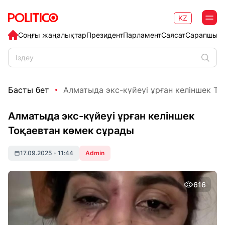
KZ
Соңғы жаңалықтар
Президент
Парламент
Саясат
Сарапшыл
Басты бет
Алматыда экс-күйеуі ұрған келіншек Тоқ
Алматыда экс-күйеуі ұрған келіншек
Тоқаевтан көмек сұрады
17.09.2025
•
11:44
Admin
616