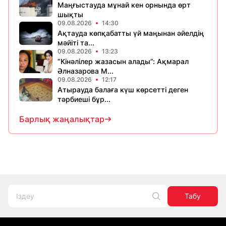
Маңғыстауда мұнай кен орнында өрт
шықты
09.08.2026
14:30
Ақтауда көпқабатты үй маңынан әйелдің
мәйіті та...
09.08.2026
13:23
“Кінәлілер жазасын алады”: Ақмарал
Әлназарова М...
09.08.2026
12:17
Атырауда балаға күш көрсетті деген
тәрбиеші бұр...
Барлық жаңалықтар
Табу