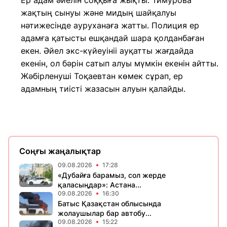
Ер адам әйелін соққыға жықты. Тимурова
жақтың сынуы және мидың шайқалуы
нәтижесінде ауруханаға жатты. Полиция ер
адамға қатысты ешқандай шара қолданбаған
екен. Әйел экс-күйеуініі ауқатты жағдайда
екенін, ол бәрін сатып алуы мүмкін екенін айтты.
Жәбірленуші Тоқаевтан көмек сұрап, ер
адамның тиісті жазасын алуын қалайды.
Соңғы жаңалықтар
09.08.2026
17:28
«Дубайға барамыз, сол жерде
қаласыңдар»: Астана...
09.08.2026
16:30
Батыс Қазақстан облысында
жолаушылар бар автобу...
09.08.2026
15:22