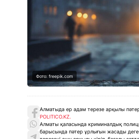
Фото: freepik.com
Алматыда ер адам терезе арқылы пәтер
POLITICO.KZ.
Алматы қаласында криминалдық полици
барысында пәтер ұрлығын жасады деген