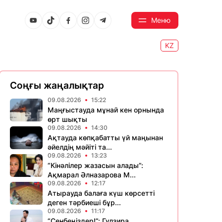
Меню
KZ
Соңғы жаңалықтар
09.08.2026
15:22
Маңғыстауда мұнай кен орнында
өрт шықты
09.08.2026
14:30
Ақтауда көпқабатты үй маңынан
әйелдің мәйіті та...
09.08.2026
13:23
“Кінәлілер жазасын алады”:
Ақмарал Әлназарова М...
09.08.2026
12:17
Атырауда балаға күш көрсетті
деген тәрбиеші бұр...
09.08.2026
11:17
“Сенбеңіздер!”: Гүлзира