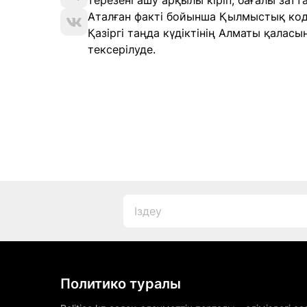
терезені ашу арқылы кіріп, бағалы зат
Аталған факті бойынша Қылмыстық коде
Қазіргі таңда күдіктінің Алматы қалас
тексерілуде.
Политико туралы