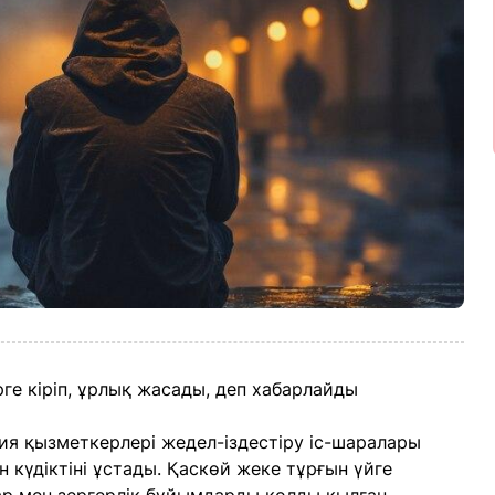
ге кіріп, ұрлық жасады, деп хабарлайды
я қызметкерлері жедел-іздестіру іс-шаралары
 күдіктіні ұстады. Қаскөй жеке тұрғын үйге