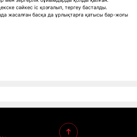
тар мен зергерлік бұйымдарды қолды қылған.
кске сәйкес іс қозғалып, тергеу басталды.
ында жасалған басқа да ұрлықтарға қатысы бар-жоғы