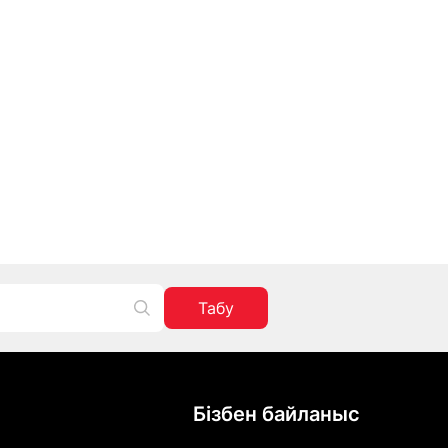
Табу
Бізбен байланыс