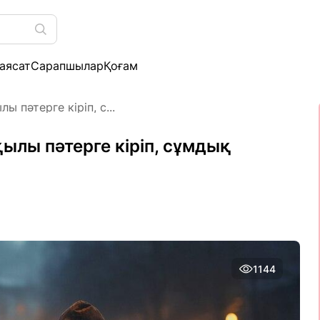
аясат
Сарапшылар
Қоғам
 пәтерге кіріп, с...
ылы пәтерге кіріп, сұмдық
1144