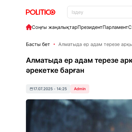
Соңғы жаңалықтар
Президент
Парламент
С
Басты бет
Алматыда ер адам терезе арқылы
Алматыда ер адам терезе арқ
әрекетке барған
17.07.2025
•
14:25
Admin