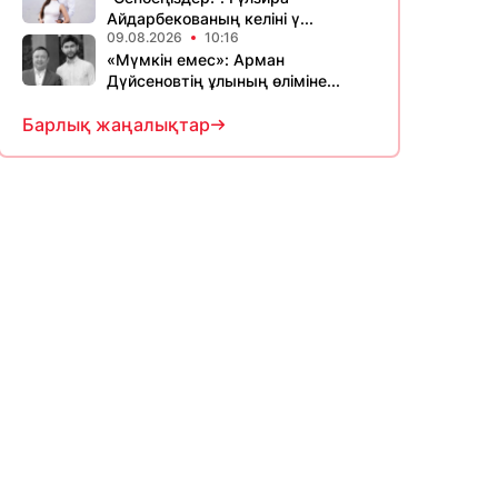
Айдарбекованың келіні ү...
09.08.2026
10:16
«Мүмкін емес»: Арман
Дүйсеновтің ұлының өліміне...
Барлық жаңалықтар