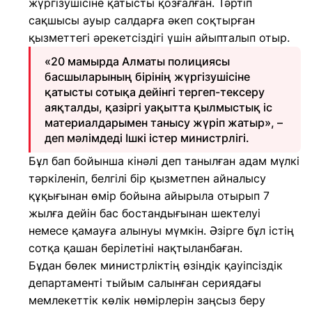
жүргізушісіне қатысты қозғалған. Тәртіп
сақшысы ауыр салдарға әкеп соқтырған
қызметтегі әрекетсіздігі үшін айыпталып отыр.
«20 мамырда Алматы полициясы
басшыларының бірінің жүргізушісіне
қатысты сотықа дейінгі тергеп-тексеру
аяқталды, қазіргі уақытта қылмыстық іс
материалдарымен танысу жүріп жатыр», –
деп мәлімдеді Ішкі істер министрлігі.
Бұл бап бойынша кінәлі деп танылған адам мүлкі
тәркіленіп, белгілі бір қызметпен айналысу
құқығынан өмір бойына айырыла отырып 7
жылға дейін бас бостандығынан шектелуі
немесе қамауға алынуы мүмкін. Әзірге бұл істің
сотқа қашан берілетіні нақтыланбаған.
Бұдан бөлек министрліктің өзіндік қауіпсіздік
департаменті тыйым салынған сериядағы
мемлекеттік көлік нөмірлерін заңсыз беру