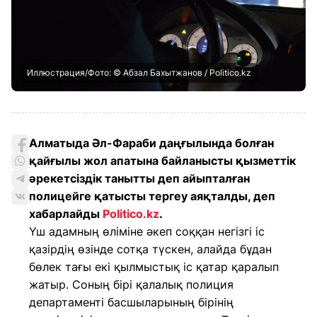
Иллюстрация/Фото: © Абзал Бахытжанов / Politico.kz
Алматыда Әл-Фараби даңғылында болған
қайғылы жол апатына байланысты қызметтік
әрекетсіздік танытты деп айыпталған
полицейге қатысты тергеу аяқталды, деп
хабарлайды
Politico.kz
.
Үш адамның өліміне әкеп соққан негізгі іс
қазірдің өзінде сотқа түскен, алайда бұдан
бөлек тағы екі қылмыстық іс қатар қаралып
жатыр. Соның бірі қалалық полиция
департаменті басшыларының бірінің