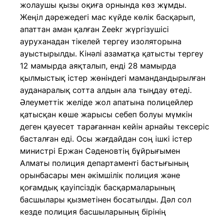
жолаушы қызы оқиға орнында көз жұмды.
Жеңіл дәрежедегі мас күйде көлік басқарып,
апаттан аман қалған Zeekr жүргізушісі
ауруханадан тікелей тергеу изоляторына
ауыстырылды. Кінәлі азаматқа қатысты тергеу
12 мамырда аяқталып, енді 28 мамырда
қылмыстық істер жөніндегі мамандандырылған
ауданаралық сотта алдын ала тыңдау өтеді.
Әлеуметтік желіде жол апатына полицейлер
қатысқан көше жарысы себеп болуы мүмкін
деген қауесет тарағаннан кейін арнайы тексеріс
басталған еді. Осы жағдайдан соң ішкі істер
министрі Ержан Сәденовтің бұйрығымен
Алматы полиция департаменті бастығының
орынбасары мен әкімшілік полиция және
қоғамдық қауіпсіздік басқармаларының
басшылары қызметінен босатылды. Дәл сол
кезде полиция басшыларының бірінің