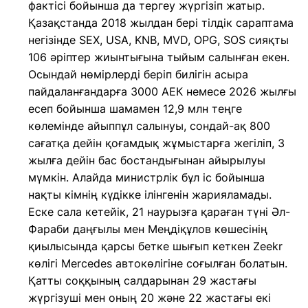
фактісі бойынша да тергеу жүргізіп жатыр.
Қазақстанда 2018 жылдан бері тілдік сараптама
негізінде SEX, USA, KNB, MVD, OPG, SOS сияқты
106 әріптер жиынтығына тыйым салынған екен.
Осындай нөмірлерді беріп билігін асыра
пайдаланғандарға 3000 АЕК немесе 2026 жылғы
есеп бойынша шамамен 12,9 млн теңге
көлемінде айыппұл салынуы, сондай-ақ 800
сағатқа дейін қоғамдық жұмыстарға жегіліп, 3
жылға дейін бас бостандығынан айырылуы
мүмкін. Алайда министрлік бұл іс бойынша
нақты кімнің күдікке ілінгенін жарияламады.
Еске сала кетейік, 21 наурызға қараған түні Әл-
Фараби даңғылы мен Меңдіқұлов көшесінің
қиылысында қарсы бетке шығып кеткен Zeekr
көлігі Mercedes автокөлігіне соғылған болатын.
Қатты соққының салдарынан 29 жастағы
жүргізуші мен оның 20 және 22 жастағы екі