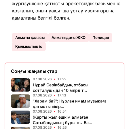
жүргізушісіне қатысты әрекетсіздік бабымен іс
қозғалып, оның уақытша ұстау изоляторына
қамалғаны белгілі болған.
Алматы қаласы
Алматыдағы ЖКО
Полиция
Қылмыстық іс
Соңғы жаңалықтар
07.08.2026
17:22
Нұрай Серікбайдың отбасы
сотталушыдан 10 млрд т...
07.08.2026
17:13
"Харам ба?": Нұрлан имам музыкаға
қатысты пікір...
07.08.2026
16:54
Жарты жыл ешкім алмаған
Сатыбалдының бұрынғы Ба...
07.08.2026
16:26