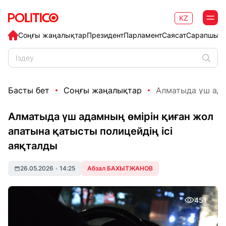
KZ
Соңғы жаңалықтар
Президент
Парламент
Саясат
Сарапшыл
Басты бет
Соңғы жаңалықтар
Алматыда үш адам
Алматыда үш адамның өмірін қиған жол
апатына қатысты полицейдің ісі
аяқталды
26.05.2026
•
14:25
Абзал БАХЫТЖАНОВ
451