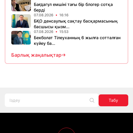
Бағдагүл емшіні тағы бір блогер сотқа
берді
07.08.2026
16:16
БҚО денсаулық сақтау басқармасының
басшысы қызм...
07.08.2026
15:53
Бекболат Тілеуханның 6 жылға сотталған
күйеу ба...
Барлық жаңалықтар
Табу