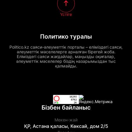
Үстіге
Политико туралы
Politico.kz саяси-әлеуметтік порталы – еліміздегі саяси,
әлеуметтік мәселелерге арналған бірегей жоба.
Еліміздегі саяси жағдайлар, маңызды оқиғалар,
әлеуметтік мәселелер біздің назарымыздан тыс
қалмайды.
Бізбен байланыс
Мекен-жай
ҚР, Астана қаласы, Көксай, дом 2/5