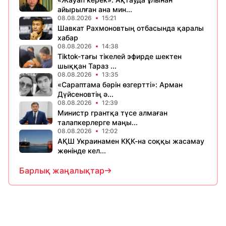
айырылған ана мин...
08.08.2026
15:21
Шавкат Рахмоновтың отбасында қаралы
хабар
08.08.2026
14:38
Tiktok-тағы тікелей эфирде шектен
шыққан Тараз ...
08.08.2026
13:35
«Сараптама бәрін өзгертті»: Арман
Дүйсеновтің ә...
08.08.2026
12:39
Министр грантқа түсе алмаған
талапкерлерге маңы...
08.08.2026
12:02
АҚШ Украинамен КҚК-на соққы жасамау
жөнінде кел...
Барлық жаңалықтар