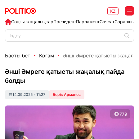
KZ
Соңғы жаңалықтар
Президент
Парламент
Саясат
Сарапшыл
Басты бет
Қоғам
Әнші Әмреге қатысты жаңалы
Әнші Әмреге қатысты жаңалық пайда
болды
14.09.2025
•
11:27
Берік Арманов
779