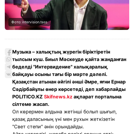
Фото: intervision.tass
Музыка – халықтың жүрегін біріктіретін
тылсым күш. Биыл Мәскеуде қайта жанданған
беделді "Интервидение" халықаралық
байқауы осыны тағы бір мәрте дәлелі.
Қазақстан атынан әйгілі әнші Әмре, яғни Ернар
Сәдірбайұлы өнер көрсетеді, деп хабарлайды
POLITICO.KZ
Skifnews.kz
ақпарат порталына
сілтеме жасап.
Ол көрермен алдына жетінші болып шығып,
қазақ даласының үні мен рухын жеткізетін
"Свет степи" әнін орындайды.