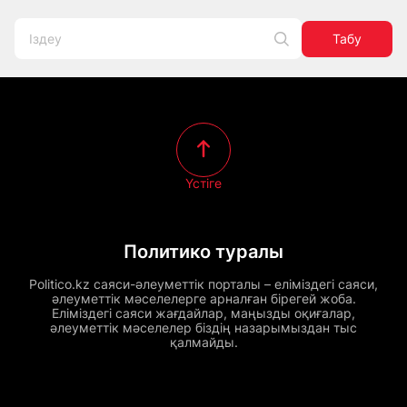
Табу
Үстіге
Политико туралы
Politico.kz саяси-әлеуметтік порталы – еліміздегі саяси,
әлеуметтік мәселелерге арналған бірегей жоба.
Еліміздегі саяси жағдайлар, маңызды оқиғалар,
әлеуметтік мәселелер біздің назарымыздан тыс
қалмайды.