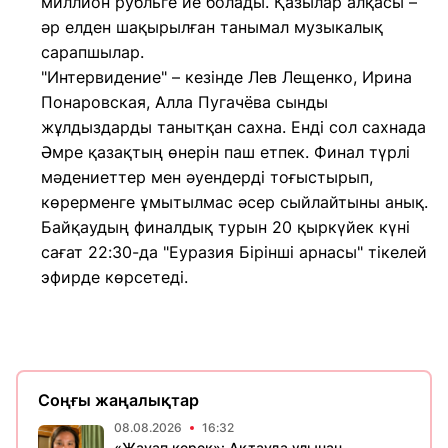
миллион рубльге ие болады. Қазылар алқасы –
әр елден шақырылған танымал музыкалық
сарапшылар.
"Интервидение" – кезінде Лев Лещенко, Ирина
Понаровская, Алла Пугачёва сынды
жұлдыздарды танытқан сахна. Енді сол сахнада
Әмре қазақтың өнерін паш етпек. Финал түрлі
мәдениеттер мен әуендерді тоғыстырып,
көрерменге ұмытылмас әсер сыйлайтыны анық.
Байқаудың финалдық турын 20 қыркүйек күні
сағат 22:30-да "Еуразия Бірінші арнасы" тікелей
эфирде көрсетеді.
Соңғы жаңалықтар
08.08.2026
16:32
«Жауап керек»: Ақтауда ұлынан