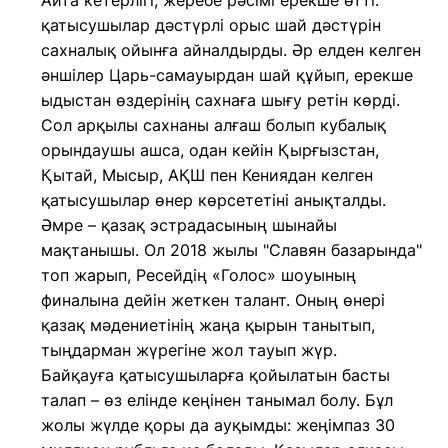
Айта кетерлігі, жеребе рәсімі ерекше өтті:
қатысушылар дәстүрлі орыс шай дәстүрін
сахналық ойынға айналдырды. Әр елден келген
әншілер Царь-самауырдан шай құйып, ерекше
ыдыстан өздерінің сахнаға шығу ретін көрді.
Сол арқылы сахнаны алғаш болып кубалық
орындаушы ашса, одан кейін Қырғызстан,
Қытай, Мысыр, АҚШ пен Кениядан келген
қатысушылар өнер көрсететіні анықталды.
Әмре – қазақ эстрадасының шынайы
мақтанышы. Ол 2018 жылы "Славян базарында"
топ жарып, Ресейдің «Голос» шоуының
финалына дейін жеткен талант. Оның өнері
қазақ мәдениетінің жаңа қырын танытып,
тыңдарман жүрегіне жол тауып жүр.
Байқауға қатысушыларға қойылатын басты
талап – өз елінде кеңінен танымал болу. Бұл
жолы жүлде қоры да ауқымды: жеңімпаз 30