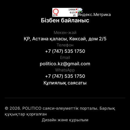
Бізбен байланыс
Мекен-жай
ҚР, Астана қаласы, Көксай, дом 2/5
Телефон
+7 (747) 535 1750
Email
politico.kz@gmail.com
WhatsApp
+7 (747) 535 1750
Құпиялық саясаты
© 2026. POLITICO саяси-әлеуметтік порталы. Барлық
құқықтар қорғалған
Дизайн және құрылым