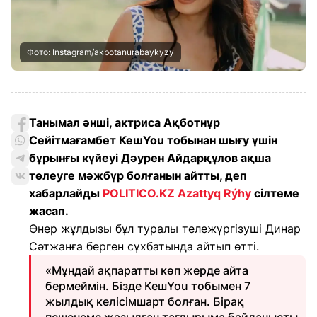
Фото: Instagram/akbotanurabaykyzy
Танымал әнші, актриса Ақботнұр
Сейітмағамбет КешYou тобынан шығу үшін
бұрынғы күйеуі Дәурен Айдарқұлов ақша
төлеуге мәжбүр болғанын айтты, деп
хабарлайды
POLITICO.KZ
Azattyq Rýhy
сілтеме
жасап.
Өнер жұлдызы бұл туралы тележүргізуші Динар
Сәтжанға берген сұхбатында айтып өтті.
«Мұндай ақпаратты көп жерде айта
бермеймін. Бізде КешYou тобымен 7
жылдық келісімшарт болған. Бірақ