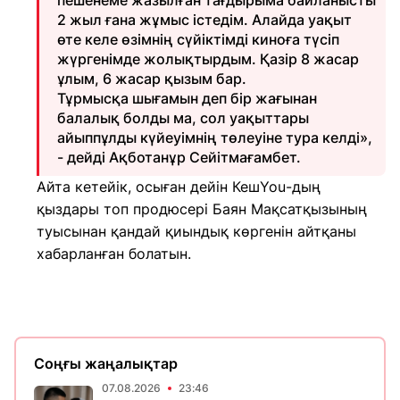
пешенеме жазылған тағдырыма байланысты
2 жыл ғана жұмыс істедім. Алайда уақыт
өте келе өзімнің сүйіктімді киноға түсіп
жүргенімде жолықтырдым. Қазір 8 жасар
ұлым, 6 жасар қызым бар.
Тұрмысқа шығамын деп бір жағынан
балалық болды ма, сол уақыттары
айыппұлды күйеуімнің төлеуіне тура келді»,
- дейді Ақботанұр Сейітмағамбет.
Айта кетейік, осыған дейін КешYou-дың
қыздары топ продюсері Баян Мақсатқызының
туысынан қандай қиындық көргенін айтқаны
хабарланған болатын.
Соңғы жаңалықтар
07.08.2026
23:46