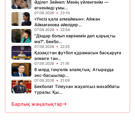
Әділет Зейнел: Менің үйленгенім —
өткенімді ұмы...
07.08.2026
23:10
«Үнсіз қала алмаймын»: Айжан
Аймағанова әйелдер...
07.08.2026
22:54
"Діндар болып көрінемін деп қорықты
ма?". Бекбо...
07.08.2026
22:25
Қазақстан футбол құрамасын басқаруға
әлемге тан...
07.08.2026
21:16
6 млрд теңгелік алаяқтық: Атырауда
экс-басшылар...
07.08.2026
21:09
Бекболат Тілеухан жауапсыз махаббаты
туралы: Қы...
Барлық жаңалықтар