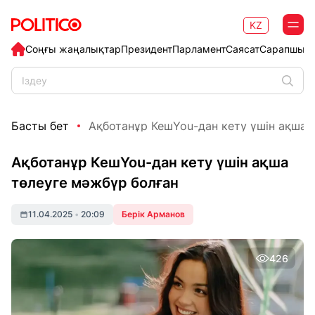
KZ
Соңғы жаңалықтар
Президент
Парламент
Саясат
Сарапшыл
Басты бет
Ақботанұр КешYou-дан кету үшін ақша т
Ақботанұр КешYou-дан кету үшін ақша
төлеуге мәжбүр болған
11.04.2025
•
20:09
Берік Арманов
426