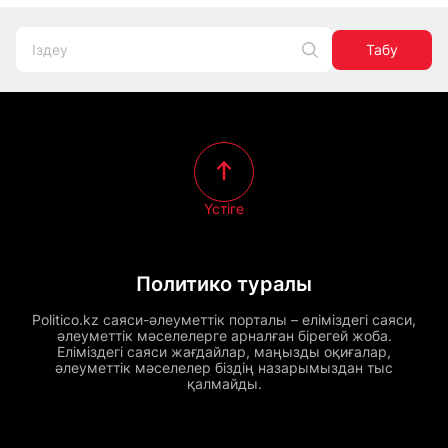
Табу
Үстіге
Политико туралы
Politico.kz саяси-әлеуметтік порталы – еліміздегі саяси,
әлеуметтік мәселелерге арналған бірегей жоба.
Еліміздегі саяси жағдайлар, маңызды оқиғалар,
әлеуметтік мәселелер біздің назарымыздан тыс
қалмайды.