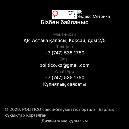
Бізбен байланыс
Мекен-жай
ҚР, Астана қаласы, Көксай, дом 2/5
Телефон
+7 (747) 535 1750
Email
politico.kz@gmail.com
WhatsApp
+7 (747) 535 1750
Құпиялық саясаты
© 2026. POLITICO саяси-әлеуметтік порталы. Барлық
құқықтар қорғалған
Дизайн және құрылым