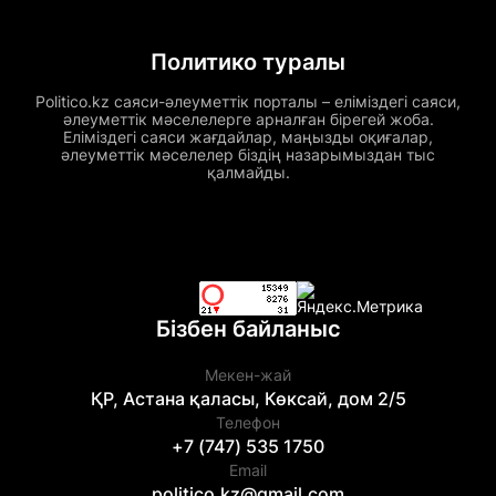
Политико туралы
Politico.kz саяси-әлеуметтік порталы – еліміздегі саяси,
әлеуметтік мәселелерге арналған бірегей жоба.
Еліміздегі саяси жағдайлар, маңызды оқиғалар,
әлеуметтік мәселелер біздің назарымыздан тыс
қалмайды.
Бізбен байланыс
Мекен-жай
ҚР, Астана қаласы, Көксай, дом 2/5
Телефон
+7 (747) 535 1750
Email
politico.kz@gmail.com