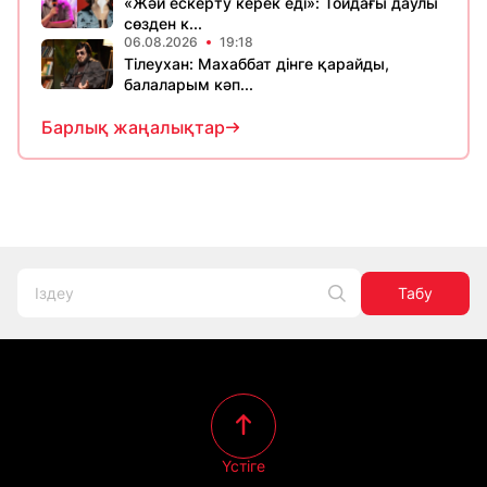
«Жәй ескерту керек еді»: Тойдағы даулы
сөзден к...
06.08.2026
19:18
Тілеухан: Махаббат дінге қарайды,
балаларым кәп...
Барлық жаңалықтар
Табу
Үстіге