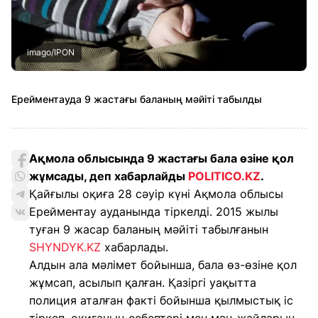
imago/IPON
Ерейментауда 9 жастағы баланың мәйіті табылды
Ақмола облысында 9 жастағы бала өзіне қол
жұмсады, деп хабарлайды
POLITICO.KZ
.
Қайғылы оқиға 28 сәуір күні Ақмола облысы
Ерейментау ауданында тіркелді. 2015 жылы
туған 9 жасар баланың мәйіті табылғанын
SHYNDYK.KZ
хабарлады.
Алдын ала мәлімет бойынша, бала өз-өзіне қол
жұмсап, асылып қалған. Қазіргі уақытта
полиция аталған факті бойынша қылмыстық іс