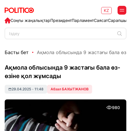
KZ
Соңғы жаңалықтар
Президент
Парламент
Саясат
Сарапшыл
Басты бет
Ақмола облысында 9 жастағы бала өз-өз
Ақмола облысында 9 жастағы бала өз-
өзіне қол жұмсады
29.04.2025
•
11:48
Абзал БАХЫТЖАНОВ
980