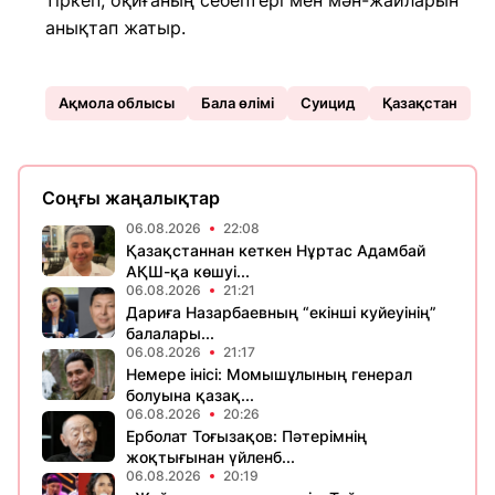
тіркеп, оқиғаның себептері мен мән-жайларын
анықтап жатыр.
Ақмола облысы
Бала өлімі
Суицид
Қазақстан
Соңғы жаңалықтар
06.08.2026
22:08
Қазақстаннан кеткен Нұртас Адамбай
АҚШ-қа көшуі...
06.08.2026
21:21
Дариға Назарбаевның “екінші куйеуінің”
балалары...
06.08.2026
21:17
Немере інісі: Момышұлының генерал
болуына қазақ...
06.08.2026
20:26
Ерболат Тоғызақов: Пәтерімнің
жоқтығынан үйленб...
06.08.2026
20:19