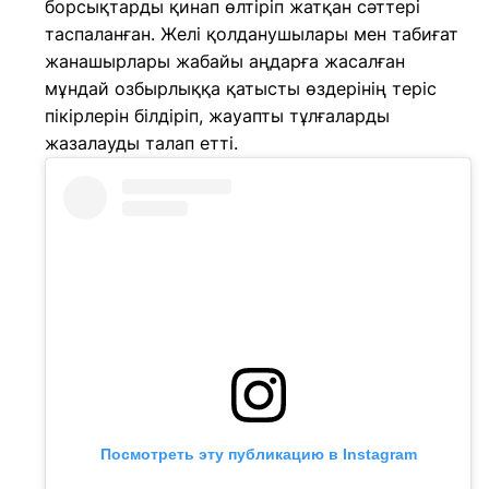
борсықтарды қинап өлтіріп жатқан сәттері
таспаланған. Желі қолданушылары мен табиғат
жанашырлары жабайы аңдарға жасалған
мұндай озбырлыққа қатысты өздерінің теріс
пікірлерін білдіріп, жауапты тұлғаларды
жазалауды талап етті.
Посмотреть эту публикацию в Instagram