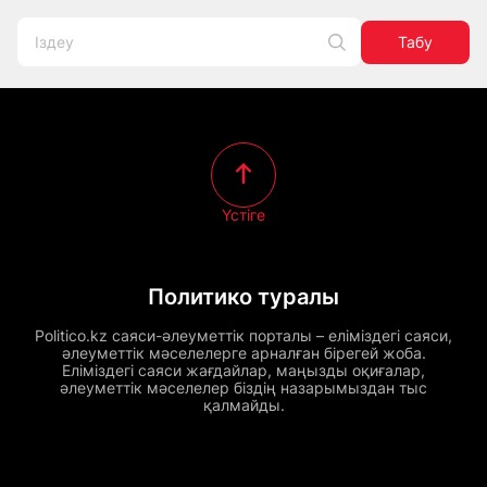
Табу
Үстіге
Политико туралы
Politico.kz саяси-әлеуметтік порталы – еліміздегі саяси,
әлеуметтік мәселелерге арналған бірегей жоба.
Еліміздегі саяси жағдайлар, маңызды оқиғалар,
әлеуметтік мәселелер біздің назарымыздан тыс
қалмайды.