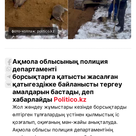
фото-коллаж: politico.kz
Ақмола облысының полиция
департаменті
борсықтарға қатысты жасалған
қатыгездікке байланысты тергеу
амалдарын бастады, деп
хабарлайды
Politico.kz
Жол жөндеу жұмыстары кезінде борсықтарды
өлтірген тұлғалардың үстінен қылмыстық іс
қозғалып, оқиғаның мән-жайы анықталуда.
Ақмола облысы полиция департаментінің