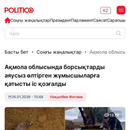
KZ
Соңғы жаңалықтар
Президент
Парламент
Саясат
Сарапшыл
Басты бет
Соңғы жаңалықтар
Ақмола облысынд
Ақмола облысында борсықтарды
аяусыз өлтірген жұмысшыларға
қатысты іс қозғалды
26.01.2026
•
15:48
Нақыпбек Фатима
1879