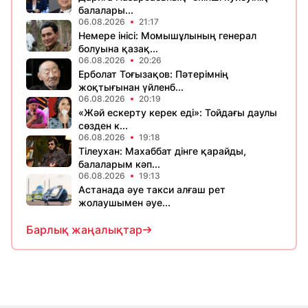
балалары...
06.08.2026
21:17
Немере інісі: Момышұлының генерал
болуына қазақ...
06.08.2026
20:26
Ерболат Тоғызақов: Пәтерімнің
жоқтығынан үйленб...
06.08.2026
20:19
«Жәй ескерту керек еді»: Тойдағы даулы
сөзден к...
06.08.2026
19:18
Тілеухан: Махаббат дінге қарайды,
балаларым кәп...
06.08.2026
19:13
Астанада әуе такси алғаш рет
жолаушымен әуе...
Барлық жаңалықтар