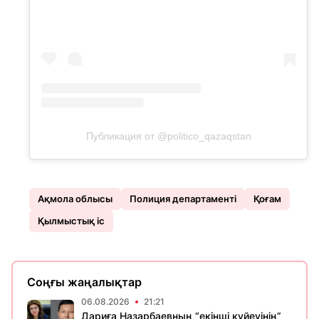
Публикация от @politico_qazaqstan
Ақмола облысы
Полиция департаменті
Қоғам
Қылмыстық іс
Соңғы жаңалықтар
06.08.2026
21:21
Дариға Назарбаевның “екінші куйеуінің”