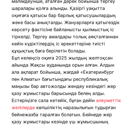
мәлімдеуінше, аталған дерек бойынша тергеу
шаралары қолға алынды. Қазіргі уақытта
оқиғаға қатысы бар барлық қатысушылардың
жеке басы анықталды. Жануарларға қатыгездік
көрсету фактісіне байланысты қылмыстық іс
тіркелді. Тергеу амалдары толық аяқталғаннан
кейін күдіктілердің іс әрекеттеріне тиісті
құқықтық баға берілетін болады.
Бұл келеңсіз оқиға 2025 жылдың желтоқсан
айында Жақсы ауданында орын алған. Алдын
ала ақпарат бойынша, жағдай «Екатеринбург
пен Алматы» бағытындағы республикалық
маңызы бар автожолды жөндеу кезіндегі жер
қазу жұмыстары барысында белең алды.
Естеріңізге сала кетейік, бұған дейін
әлеуметтік
желілерде
көпшіліктің наразылығын тудырған
бейнежазба таралған болатын. Бейнеде жер
қазу жұмыстары кезінде үш жұмысшының